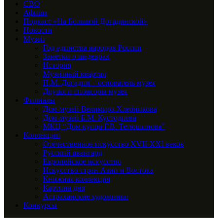
СВО
Афиша
Подкаст «На Большой Догадинской»
Новости
Музей
Год единства народов России
Заметки о шедеврах
История
Музейный квартал
П.М. Догадин – основатель музея
Друзья и спонсоры музея
Филиалы
Дом-музей Велимира Хлебникова
Дом-музей Б.М. Кустодиева
МКЦ “Дом купца Г.В. Тетюшинова”
Коллекции
Отечественное искусство XVII-XXI веков
Русский авангард
Европейское искусство
Искусство стран Азии и Востока
Книжная коллекция
Картина дня
Астраханские художники
Конкурсы