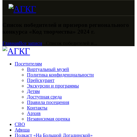
Список победителей и призеров регионального
конкурса «Код творчества» 2024 г.
Главная
Все записи
...
Список победителей и...
Посетителям
Виртуальный музей
Политика конфиденциальности
Прейскурант
Экскурсии и программы
Детям
Доступная среда
Правила посещения
Контакты
Архив
Независимая оценка
СВО
Афиша
Подкаст «На Большой Догадинской»