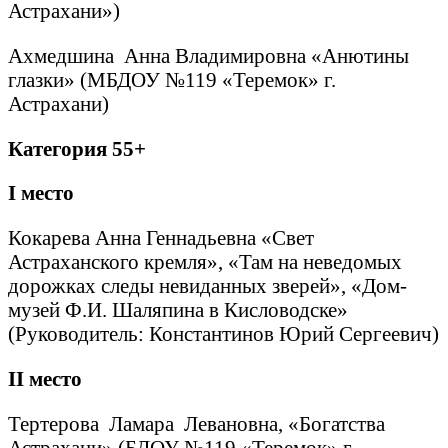
Астрахани»)
Ахмедшина Анна Владимировна «Анютины
глазки» (МБДОУ №119 «Теремок» г.
Астрахани)
Категория 55+
I
место
Кокарева Анна Геннадьевна «Свет
Астраханского кремля», «Там на неведомых
дорожках следы невиданных зверей», «Дом-
музей Ф.И. Шаляпина в Кисловодске»
(Руководитель: Константинов Юрий Сергеевич)
II
место
Тертерова Ламара Левановна, «Богатства
Астрахани» (БДОУ №119 «Теремок» г.