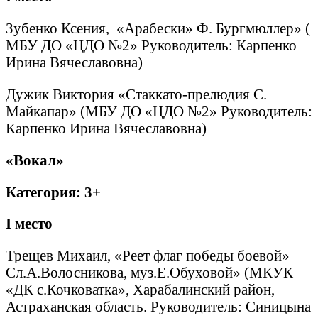
Зубенко Ксения, «Арабески» Ф. Бургмюллер» (
МБУ ДО «ЦДО №2» Руководитель: Карпенко
Ирина Вячеславовна)
Дужик Виктория «Стаккато-прелюдия С.
Майкапар» (МБУ ДО «ЦДО №2» Руководитель:
Карпенко Ирина Вячеславовна)
«Вокал»
Категория: 3+
I
место
Трещев Михаил, «Реет флаг победы боевой»
Сл.А.Волосникова, муз.Е.Обуховой» (МКУК
«ДК с.Кочковатка», Харабалинский район,
Астраханская область. Руководитель: Синицына