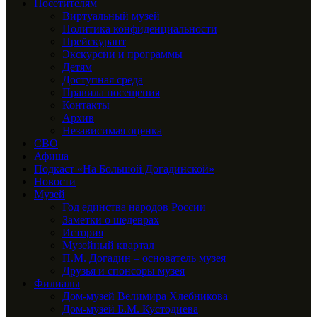
Посетителям
Виртуальный музей
Политика конфиденциальности
Прейскурант
Экскурсии и программы
Детям
Доступная среда
Правила посещения
Контакты
Архив
Независимая оценка
СВО
Афиша
Подкаст «На Большой Догадинской»
Новости
Музей
Год единства народов России
Заметки о шедеврах
История
Музейный квартал
П.М. Догадин – основатель музея
Друзья и спонсоры музея
Филиалы
Дом-музей Велимира Хлебникова
Дом-музей Б.М. Кустодиева