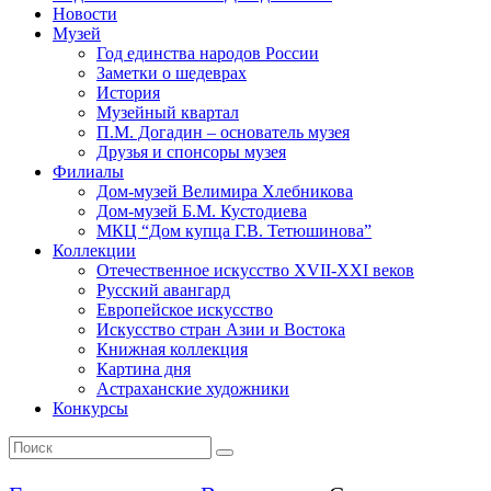
Новости
Музей
Год единства народов России
Заметки о шедеврах
История
Музейный квартал
П.М. Догадин – основатель музея
Друзья и спонсоры музея
Филиалы
Дом-музей Велимира Хлебникова
Дом-музей Б.М. Кустодиева
МКЦ “Дом купца Г.В. Тетюшинова”
Коллекции
Отечественное искусство XVII-XXI веков
Русский авангард
Европейское искусство
Искусство стран Азии и Востока
Книжная коллекция
Картина дня
Астраханские художники
Конкурсы