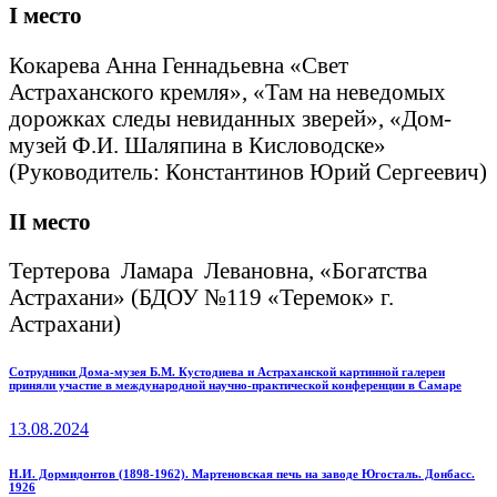
I
место
Кокарева Анна Геннадьевна «Свет
Астраханского кремля», «Там на неведомых
дорожках следы невиданных зверей», «Дом-
музей Ф.И. Шаляпина в Кисловодске»
(Руководитель: Константинов Юрий Сергеевич)
II
место
Тертерова Ламара Левановна, «Богатства
Астрахани» (БДОУ №119 «Теремок» г.
Астрахани)
Навигация
Previous
Сотрудники Дома-музея Б.М. Кустодиева и Астраханской картинной галереи
приняли участие в международной научно-практической конференции в Самаре
post:
по
13.08.2024
записям
Next
Н.И. Дормидонтов (1898-1962). Мартеновская печь на заводе Югосталь. Донбасс.
1926
post: