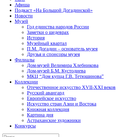
Афиша
Подкаст «На Большой Догадинской»
Новости
Музей
Год единства народов России
Заметки о шедеврах
История
Музейный квартал
П.М. Догадин – основатель музея
Друзья и спонсоры музея
Филиалы
Дом-музей Велимира Хлебникова
Дом-музей Б.М. Кустодиева
МКЦ “Дом купца Г.В. Тетюшинова”
Коллекции
Отечественное искусство XVII-XXI веков
Русский авангард
Европейское искусство
Искусство стран Азии и Востока
Книжная коллекция
Картина дня
Астраханские художники
Конкурсы