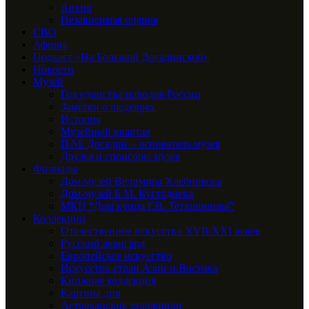
Архив
Независимая оценка
СВО
Афиша
Подкаст «На Большой Догадинской»
Новости
Музей
Год единства народов России
Заметки о шедеврах
История
Музейный квартал
П.М. Догадин – основатель музея
Друзья и спонсоры музея
Филиалы
Дом-музей Велимира Хлебникова
Дом-музей Б.М. Кустодиева
МКЦ “Дом купца Г.В. Тетюшинова”
Коллекции
Отечественное искусство XVII-XXI веков
Русский авангард
Европейское искусство
Искусство стран Азии и Востока
Книжная коллекция
Картина дня
Астраханские художники