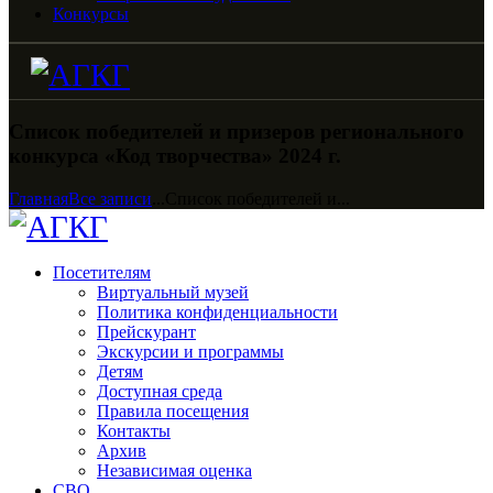
Конкурсы
Список победителей и призеров регионального
конкурса «Код творчества» 2024 г.
Главная
Все записи
...
Список победителей и...
Посетителям
Виртуальный музей
Политика конфиденциальности
Прейскурант
Экскурсии и программы
Детям
Доступная среда
Правила посещения
Контакты
Архив
Независимая оценка
СВО