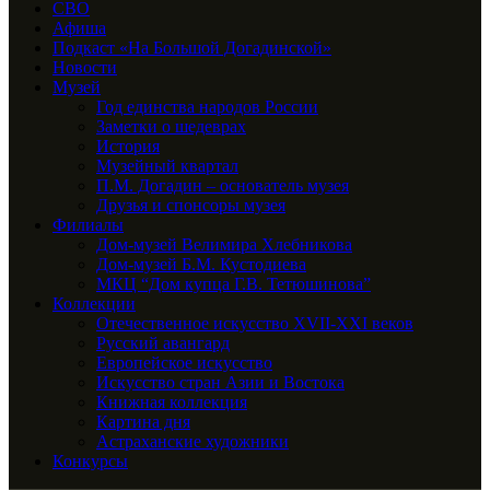
СВО
Афиша
Подкаст «На Большой Догадинской»
Новости
Музей
Год единства народов России
Заметки о шедеврах
История
Музейный квартал
П.М. Догадин – основатель музея
Друзья и спонсоры музея
Филиалы
Дом-музей Велимира Хлебникова
Дом-музей Б.М. Кустодиева
МКЦ “Дом купца Г.В. Тетюшинова”
Коллекции
Отечественное искусство XVII-XXI веков
Русский авангард
Европейское искусство
Искусство стран Азии и Востока
Книжная коллекция
Картина дня
Астраханские художники
Конкурсы