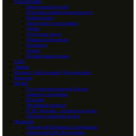
Посетителям
Виртуальный музей
Политика конфиденциальности
Прейскурант
Экскурсии и программы
Детям
Доступная среда
Правила посещения
Контакты
Архив
Независимая оценка
СВО
Афиша
Подкаст «На Большой Догадинской»
Новости
Музей
Год единства народов России
Заметки о шедеврах
История
Музейный квартал
П.М. Догадин – основатель музея
Друзья и спонсоры музея
Филиалы
Дом-музей Велимира Хлебникова
Дом-музей Б.М. Кустодиева