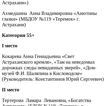
Астрахани»)
Ахмедшина Анна Владимировна «Анютины
глазки» (МБДОУ №119 «Теремок» г.
Астрахани)
Категория 55+
I
место
Кокарева Анна Геннадьевна «Свет
Астраханского кремля», «Там на неведомых
дорожках следы невиданных зверей», «Дом-
музей Ф.И. Шаляпина в Кисловодске»
(Руководитель: Константинов Юрий Сергеевич)
II
место
Тертерова Ламара Левановна, «Богатства
Астрахани» (БДОУ №119 «Теремок» г.