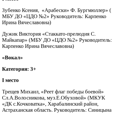
Зубенко Ксения, «Арабески» Ф. Бургмюллер» (
МБУ ДО «ЦДО №2» Руководитель: Карпенко
Ирина Вячеславовна)
Дужик Виктория «Стаккато-прелюдия С.
Майкапар» (МБУ ДО «ЦДО №2» Руководитель:
Карпенко Ирина Вячеславовна)
«Вокал»
Категория: 3+
I
место
Трещев Михаил, «Реет флаг победы боевой»
Сл.А.Волосникова, муз.Е.Обуховой» (МКУК
«ДК с.Кочковатка», Харабалинский район,
Астраханская область. Руководитель: Синицына