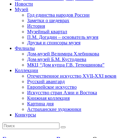
Новости
Музей
Год единства народов России
Заметки о шедеврах
История
Музейный квартал
П.М. Догадин – основатель музея
Друзья и спонсоры музея
Филиалы
Дом-музей Велимира Хлебникова
Дом-музей Б.М. Кустодиева
МКЦ “Дом купца Г.В. Тетюшинова”
Коллекции
Отечественное искусство XVII-XXI веков
Русский авангард
Европейское искусство
Искусство стран Азии и Востока
Книжная коллекция
Картина дня
Астраханские художники
Конкурсы