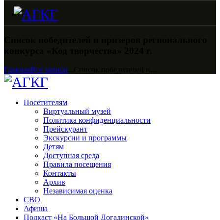
Список победителей и призеров регионального
конкурса «Код творчества» 2024 г.
Главная
Все записи
...
Список победителей и...
Посетителям
Виртуальный музей
Политика конфиденциальности
Прейскурант
Экскурсии и программы
Детям
Доступная среда
Правила посещения
Контакты
Архив
Независимая оценка
СВО
Афиша
Подкаст «На Большой Догадинской»