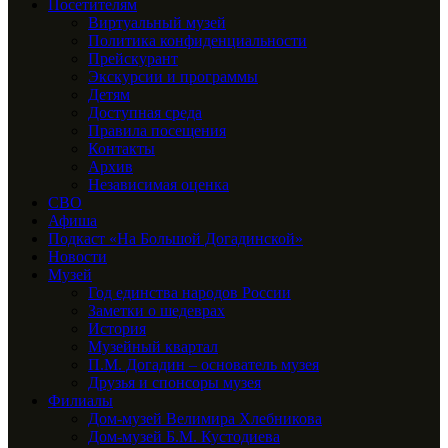
Посетителям
Виртуальный музей
Политика конфиденциальности
Прейскурант
Экскурсии и программы
Детям
Доступная среда
Правила посещения
Контакты
Архив
Независимая оценка
СВО
Афиша
Подкаст «На Большой Догадинской»
Новости
Музей
Год единства народов России
Заметки о шедеврах
История
Музейный квартал
П.М. Догадин – основатель музея
Друзья и спонсоры музея
Филиалы
Дом-музей Велимира Хлебникова
Дом-музей Б.М. Кустодиева