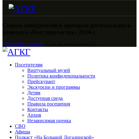
Список победителей и призеров регионального
конкурса «Код творчества» 2024 г.
Главная
Все записи
...
Список победителей и...
Посетителям
Виртуальный музей
Политика конфиденциальности
Прейскурант
Экскурсии и программы
Детям
Доступная среда
Правила посещения
Контакты
Архив
Независимая оценка
СВО
Афиша
Подкаст «На Большой Догадинской»