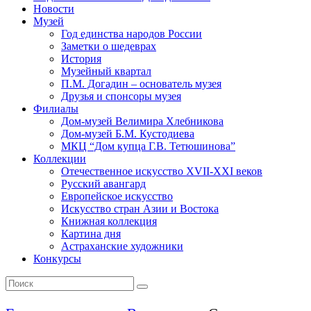
Новости
Музей
Год единства народов России
Заметки о шедеврах
История
Музейный квартал
П.М. Догадин – основатель музея
Друзья и спонсоры музея
Филиалы
Дом-музей Велимира Хлебникова
Дом-музей Б.М. Кустодиева
МКЦ “Дом купца Г.В. Тетюшинова”
Коллекции
Отечественное искусство XVII-XXI веков
Русский авангард
Европейское искусство
Искусство стран Азии и Востока
Книжная коллекция
Картина дня
Астраханские художники
Конкурсы