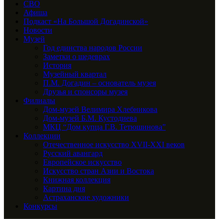
СВО
Афиша
Подкаст «На Большой Догадинской»
Новости
Музей
Год единства народов России
Заметки о шедеврах
История
Музейный квартал
П.М. Догадин – основатель музея
Друзья и спонсоры музея
Филиалы
Дом-музей Велимира Хлебникова
Дом-музей Б.М. Кустодиева
МКЦ “Дом купца Г.В. Тетюшинова”
Коллекции
Отечественное искусство XVII-XXI веков
Русский авангард
Европейское искусство
Искусство стран Азии и Востока
Книжная коллекция
Картина дня
Астраханские художники
Конкурсы