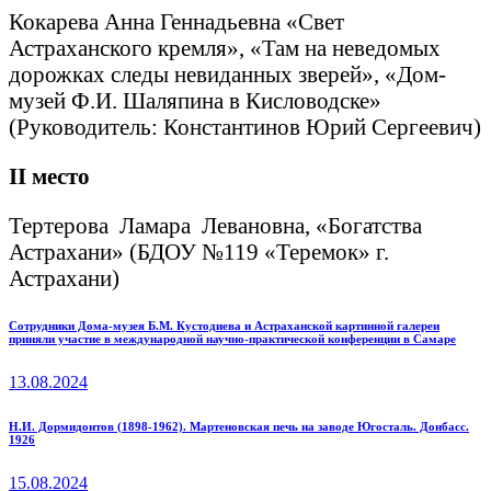
Кокарева Анна Геннадьевна «Свет
Астраханского кремля», «Там на неведомых
дорожках следы невиданных зверей», «Дом-
музей Ф.И. Шаляпина в Кисловодске»
(Руководитель: Константинов Юрий Сергеевич)
II
место
Тертерова Ламара Левановна, «Богатства
Астрахани» (БДОУ №119 «Теремок» г.
Астрахани)
Навигация
Previous
Сотрудники Дома-музея Б.М. Кустодиева и Астраханской картинной галереи
приняли участие в международной научно-практической конференции в Самаре
post:
по
13.08.2024
записям
Next
Н.И. Дормидонтов (1898-1962). Мартеновская печь на заводе Югосталь. Донбасс.
1926
post:
15.08.2024