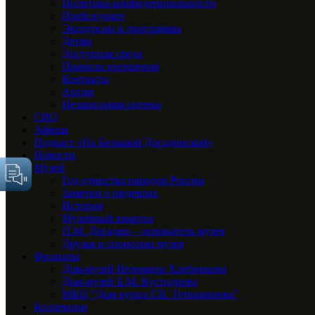
Политика конфиденциальности
Прейскурант
Экскурсии и программы
Детям
Доступная среда
Правила посещения
Контакты
Архив
Независимая оценка
СВО
Афиша
Подкаст «На Большой Догадинской»
Новости
Музей
Год единства народов России
Заметки о шедеврах
История
Музейный квартал
П.М. Догадин – основатель музея
Друзья и спонсоры музея
Филиалы
Дом-музей Велимира Хлебникова
Дом-музей Б.М. Кустодиева
МКЦ “Дом купца Г.В. Тетюшинова”
Коллекции