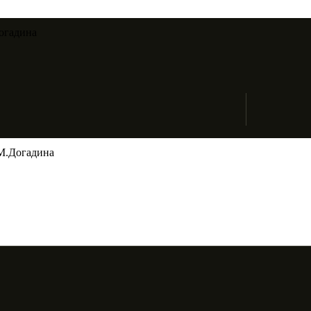
огадина​
М.Догадина​