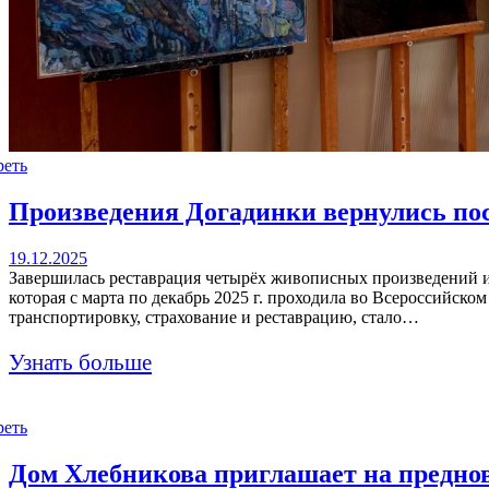
реть
Произведения Догадинки вернулись по
19.12.2025
Завершилась реставрация четырёх живописных произведений и
которая с марта по декабрь 2025 г. проходила во Всероссийск
транспортировку, страхование и реставрацию, стало…
Узнать больше
реть
Дом Хлебникова приглашает на преднов