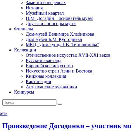
Заметки о шедеврах
История
Музейный квартал
П.М. Догадин – основатель музея
Друзья и спонсоры музея
Филиалы
Дом-музей Велимира Хлебникова
Дом-музей Б.М. Кустодиева
МКЦ “Дом купца Г.В. Тетюшинова”
Коллекции
Отечественное искусство XVII-XXI веков
Русский авангард
Европейское искусство
Искусство стран Азии и Востока
Книжная коллекция
Картина дня
Астраханские художники
Конкурсы
реть
Произведение Догадинки – участник м