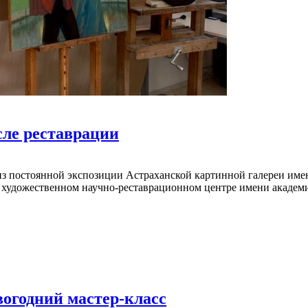
сле реставрации
з постоянной экспозиции Астраханской картинной галереи имен
ом художественном научно-реставрационном центре имени академи
огодний мастер-класс