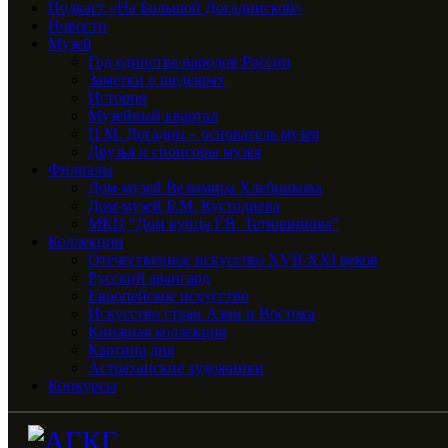
Подкаст «На Большой Догадинской»
Новости
Музей
Год единства народов России
Заметки о шедеврах
История
Музейный квартал
П.М. Догадин – основатель музея
Друзья и спонсоры музея
Филиалы
Дом-музей Велимира Хлебникова
Дом-музей Б.М. Кустодиева
МКЦ “Дом купца Г.В. Тетюшинова”
Коллекции
Отечественное искусство XVII-XXI веков
Русский авангард
Европейское искусство
Искусство стран Азии и Востока
Книжная коллекция
Картина дня
Астраханские художники
Конкурсы