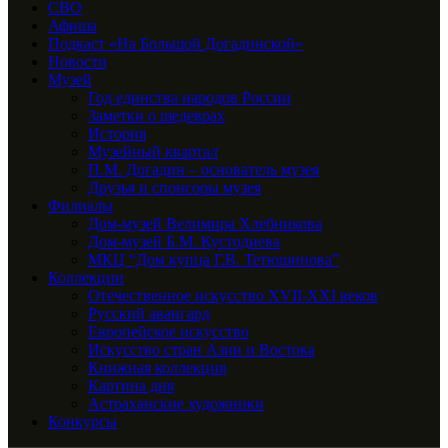
СВО
Афиша
Подкаст «На Большой Догадинской»
Новости
Музей
Год единства народов России
Заметки о шедеврах
История
Музейный квартал
П.М. Догадин – основатель музея
Друзья и спонсоры музея
Филиалы
Дом-музей Велимира Хлебникова
Дом-музей Б.М. Кустодиева
МКЦ “Дом купца Г.В. Тетюшинова”
Коллекции
Отечественное искусство XVII-XXI веков
Русский авангард
Европейское искусство
Искусство стран Азии и Востока
Книжная коллекция
Картина дня
Астраханские художники
Конкурсы