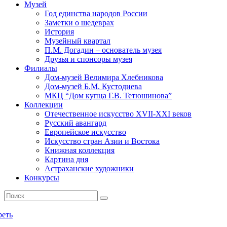
Музей
Год единства народов России
Заметки о шедеврах
История
Музейный квартал
П.М. Догадин – основатель музея
Друзья и спонсоры музея
Филиалы
Дом-музей Велимира Хлебникова
Дом-музей Б.М. Кустодиева
МКЦ “Дом купца Г.В. Тетюшинова”
Коллекции
Отечественное искусство XVII-XXI веков
Русский авангард
Европейское искусство
Искусство стран Азии и Востока
Книжная коллекция
Картина дня
Астраханские художники
Конкурсы
реть