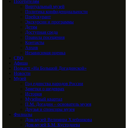
Посетителям
Виртуальный музей
Политика конфиденциальности
Прейскурант
Экскурсии и программы
Детям
Доступная среда
Правила посещения
Контакты
Архив
Независимая оценка
СВО
Афиша
Подкаст «На Большой Догадинской»
Новости
Музей
Год единства народов России
Заметки о шедеврах
История
Музейный квартал
П.М. Догадин – основатель музея
Друзья и спонсоры музея
Филиалы
Дом-музей Велимира Хлебникова
Дом-музей Б.М. Кустодиева