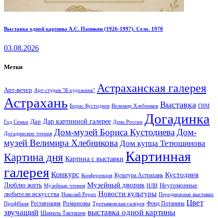
Выставка одной картины А.С. Папикян (1926-1997). Село. 1970
03.08.2026
Метки
Астраханская галерея
Арт-вечер
Арт-студия "Я-художник"
Астрахань
Выставка
Борис Кустодиев
ГИМ
Велимир Хлебников
Догадинка
Дар картинной галерее
Дар
Год Семьи
День России
Дом-музей Бориса Кустодиева
Дом-
Догадинские чтения
музей Велимира Хлебникова
Дом купца Тетюшинова
Картинная
Картина дня
Картина с выставки
галерея
Конкурс
Кустодиев
Культура Астрахань
Конференция
Музейный дворик
Люблю жить
Неугомонные
НЛИ
Музейные чтения
Новости культуры
любители искусства
Николай Рерих
Передвижные выставки
Цвет
Реставрация
Романовы
Фонд Потанина
ПрофНаив
Третьяковская галерея
звучащий
выставка одной картины
Шамиль Такташев