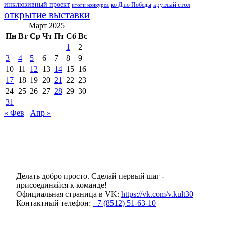
инклюзивный проект
круглый стол
ко Дню Победы
итоги конкурса
открытие выставки
Март 2025
Пн
Вт
Ср
Чт
Пт
Сб
Вс
1
2
3
4
5
6
7
8
9
10
11
12
13
14
15
16
17
18
19
20
21
22
23
24
25
26
27
28
29
30
31
« Фев
Апр »
Делать добро просто. Сделай первый шаг -
присоединяйся к команде!
Официальная страница в VK:
https://vk.com/v.kult30
Контактный телефон:
+7 (8512) 51-63-10