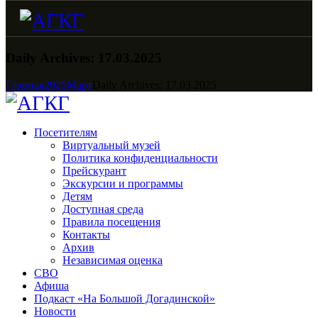
Daily Archives: 17.03.2025
Главная
2025
Март
Daily Archives: 17.03.2025
Посетителям
Виртуальный музей
Политика конфиденциальности
Прейскурант
Экскурсии и программы
Детям
Доступная среда
Правила посещения
Контакты
Архив
Независимая оценка
СВО
Афиша
Подкаст «На Большой Догадинской»
Новости