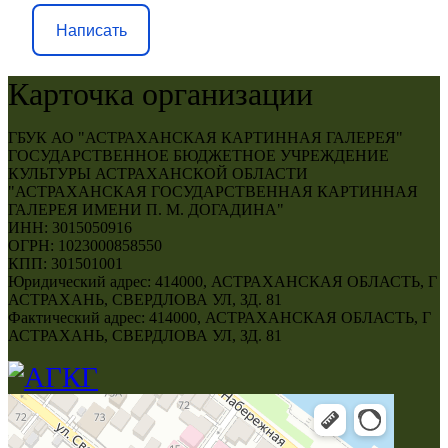
Написать
Карточка организации
ГБУК АО "АСТРАХАНСКАЯ КАРТИННАЯ ГАЛЕРЕЯ"
ГОСУДАРСТВЕННОЕ БЮДЖЕТНОЕ УЧРЕЖДЕНИЕ
КУЛЬТУРЫ АСТРАХАНСКОЙ ОБЛАСТИ
"АСТРАХАНСКАЯ ГОСУДАРСТВЕННАЯ КАРТИННАЯ
ГАЛЕРЕЯ ИМЕНИ П. М. ДОГАДИНА"
ИНН: 3015050916
ОГРН: 1023000858550
КПП: 301501001
Юридический адрес: 414000, АСТРАХАНСКАЯ ОБЛАСТЬ, Г
АСТРАХАНЬ, СВЕРДЛОВА УЛ, ЗД. 81
Фактический адрес: 414000, АСТРАХАНСКАЯ ОБЛАСТЬ, Г
АСТРАХАНЬ, СВЕРДЛОВА УЛ, ЗД. 81