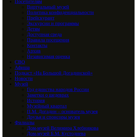
Посетителям
Виртуальный музей
Политика конфиденциальности
Прейскурант
Экскурсии и программы
Детям
Доступная среда
Правила посещения
Контакты
Архив
Независимая оценка
СВО
Афиша
Подкаст «На Большой Догадинской»
Новости
Музей
Год единства народов России
Заметки о шедеврах
История
Музейный квартал
П.М. Догадин – основатель музея
Друзья и спонсоры музея
Филиалы
Дом-музей Велимира Хлебникова
Дом-музей Б.М. Кустодиева