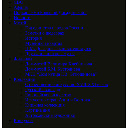
СВО
Афиша
Подкаст «На Большой Догадинской»
Новости
Музей
Год единства народов России
Заметки о шедеврах
История
Музейный квартал
П.М. Догадин – основатель музея
Друзья и спонсоры музея
Филиалы
Дом-музей Велимира Хлебникова
Дом-музей Б.М. Кустодиева
МКЦ “Дом купца Г.В. Тетюшинова”
Коллекции
Отечественное искусство XVII-XXI веков
Русский авангард
Европейское искусство
Искусство стран Азии и Востока
Книжная коллекция
Картина дня
Астраханские художники
Конкурсы