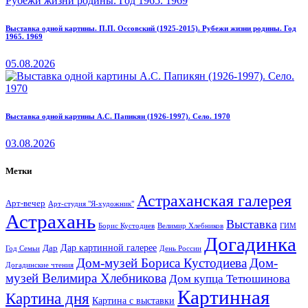
Выставка одной картины. П.П. Оссовский (1925-2015). Рубежи жизни родины. Год
1965. 1969
05.08.2026
Выставка одной картины А.С. Папикян (1926-1997). Село. 1970
03.08.2026
Метки
Астраханская галерея
Арт-вечер
Арт-студия "Я-художник"
Астрахань
Выставка
Борис Кустодиев
ГИМ
Велимир Хлебников
Догадинка
Дар картинной галерее
Дар
Год Семьи
День России
Дом-музей Бориса Кустодиева
Дом-
Догадинские чтения
музей Велимира Хлебникова
Дом купца Тетюшинова
Картинная
Картина дня
Картина с выставки