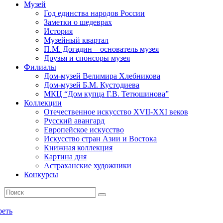
Музей
Год единства народов России
Заметки о шедеврах
История
Музейный квартал
П.М. Догадин – основатель музея
Друзья и спонсоры музея
Филиалы
Дом-музей Велимира Хлебникова
Дом-музей Б.М. Кустодиева
МКЦ “Дом купца Г.В. Тетюшинова”
Коллекции
Отечественное искусство XVII-XXI веков
Русский авангард
Европейское искусство
Искусство стран Азии и Востока
Книжная коллекция
Картина дня
Астраханские художники
Конкурсы
реть