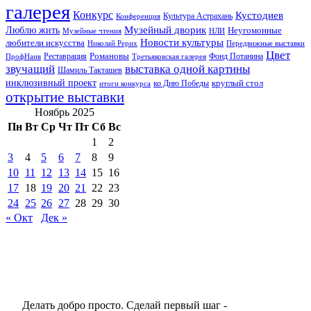
галерея
Конкурс
Кустодиев
Культура Астрахань
Конференция
Музейный дворик
Люблю жить
Неугомонные
НЛИ
Музейные чтения
Новости культуры
любители искусства
Николай Рерих
Передвижные выставки
Цвет
Реставрация
Романовы
Фонд Потанина
ПрофНаив
Третьяковская галерея
звучащий
выставка одной картины
Шамиль Такташев
инклюзивный проект
круглый стол
ко Дню Победы
итоги конкурса
открытие выставки
Ноябрь 2025
Пн
Вт
Ср
Чт
Пт
Сб
Вс
1
2
3
4
5
6
7
8
9
10
11
12
13
14
15
16
17
18
19
20
21
22
23
24
25
26
27
28
29
30
« Окт
Дек »
Делать добро просто. Сделай первый шаг -