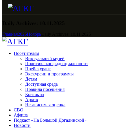
Daily Archives: 10.11.2025
Главная
2025
Ноябрь
Daily Archives: 10.11.2025
Посетителям
Виртуальный музей
Политика конфиденциальности
Прейскурант
Экскурсии и программы
Детям
Доступная среда
Правила посещения
Контакты
Архив
Независимая оценка
СВО
Афиша
Подкаст «На Большой Догадинской»
Новости