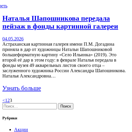
реть
Наталья Шапошникова передала
пейзаж в фонды картинной галереи
04.05.2026
Астраханская картинная галерея имени П.М. Догадина
приняла в дар от художницы Натальи Шапошниковой
большеформатную картину «Село Ильинка» (2019). Это
второй её дар в этом году: в феврале Наталья передала в
фонды музея 49 акварельных листов своего отца –
заслуженного художника России Александра Шапошникова.
Наталья Александровна…
Узнать больше
Навигация
Page
Page
Page
<
1
2
3
Найти:
по
записям
Рубрики
Акции