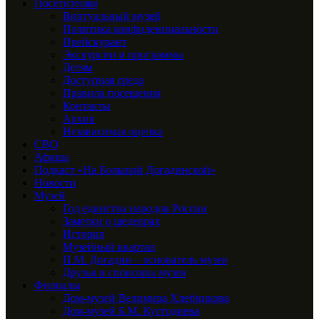
Посетителям
Виртуальный музей
Политика конфиденциальности
Прейскурант
Экскурсии и программы
Детям
Доступная среда
Правила посещения
Контакты
Архив
Независимая оценка
СВО
Афиша
Подкаст «На Большой Догадинской»
Новости
Музей
Год единства народов России
Заметки о шедеврах
История
Музейный квартал
П.М. Догадин – основатель музея
Друзья и спонсоры музея
Филиалы
Дом-музей Велимира Хлебникова
Дом-музей Б.М. Кустодиева