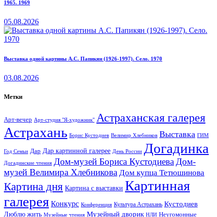
1965. 1969
05.08.2026
Выставка одной картины А.С. Папикян (1926-1997). Село. 1970
03.08.2026
Метки
Астраханская галерея
Арт-вечер
Арт-студия "Я-художник"
Астрахань
Выставка
Борис Кустодиев
ГИМ
Велимир Хлебников
Догадинка
Дар картинной галерее
Дар
Год Семьи
День России
Дом-музей Бориса Кустодиева
Дом-
Догадинские чтения
музей Велимира Хлебникова
Дом купца Тетюшинова
Картинная
Картина дня
Картина с выставки
галерея
Конкурс
Кустодиев
Культура Астрахань
Конференция
Музейный дворик
Люблю жить
Неугомонные
НЛИ
Музейные чтения