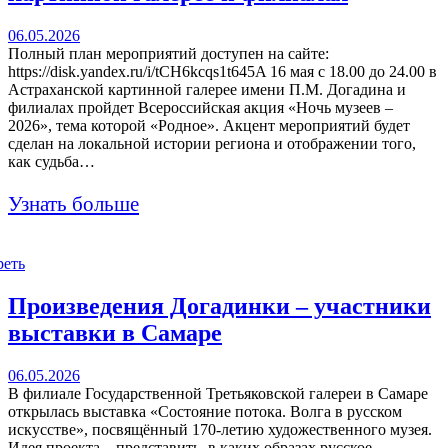
06.05.2026
Полный план мероприятий доступен на сайте:
https://disk.yandex.ru/i/tCH6kcqs1t645A 16 мая с 18.00 до 24.00 в
Астраханской картинной галерее имени П.М. Догадина и
филиалах пройдет Всероссийская акция «Ночь музеев –
2026», тема которой «Родное». Акцент мероприятий будет
сделан на локальной истории региона и отображении того,
как судьба…
Узнать больше
реть
Произведения Догадинки – участники
выставки в Самаре
06.05.2026
В филиале Государственной Третьяковской галереи в Самаре
открылась выставка «Состояние потока. Волга в русском
искусстве», посвящённый 170-летию художественного музея.
Идея проекта – представить, в каких образах русское