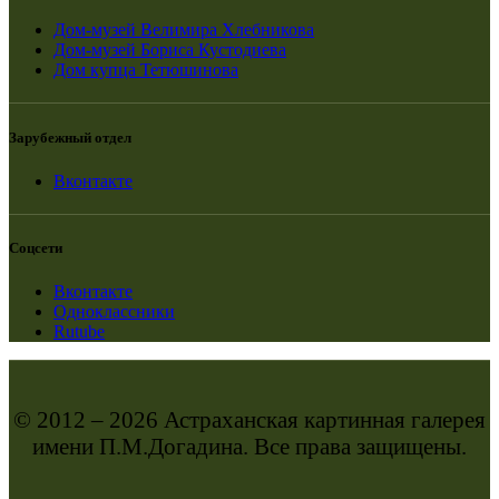
Дом-музей Велимира Хлебникова
Дом-музей Бориса Кустодиева
Дом купца Тетюшинова
Зарубежный отдел
Вконтакте
Соцсети
Вконтакте
Одноклассники
Rutube
© 2012 – 2026 Астраханская картинная галерея
имени П.М.Догадина. Все права защищены.