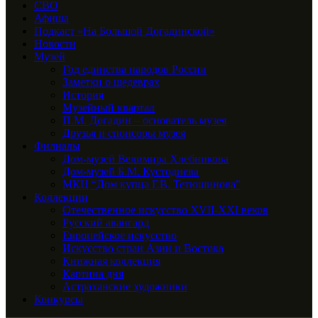
СВО
Афиша
Подкаст «На Большой Догадинской»
Новости
Музей
Год единства народов России
Заметки о шедеврах
История
Музейный квартал
П.М. Догадин – основатель музея
Друзья и спонсоры музея
Филиалы
Дом-музей Велимира Хлебникова
Дом-музей Б.М. Кустодиева
МКЦ “Дом купца Г.В. Тетюшинова”
Коллекции
Отечественное искусство XVII-XXI веков
Русский авангард
Европейское искусство
Искусство стран Азии и Востока
Книжная коллекция
Картина дня
Астраханские художники
Конкурсы