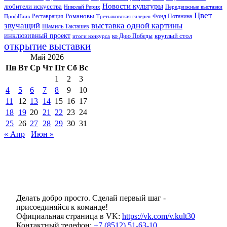
Новости культуры
любители искусства
Николай Рерих
Передвижные выставки
Цвет
Реставрация
Романовы
Фонд Потанина
ПрофНаив
Третьяковская галерея
звучащий
выставка одной картины
Шамиль Такташев
инклюзивный проект
круглый стол
ко Дню Победы
итоги конкурса
открытие выставки
Май 2026
Пн
Вт
Ср
Чт
Пт
Сб
Вс
1
2
3
4
5
6
7
8
9
10
11
12
13
14
15
16
17
18
19
20
21
22
23
24
25
26
27
28
29
30
31
« Апр
Июн »
Делать добро просто. Сделай первый шаг -
присоединяйся к команде!
Официальная страница в VK:
https://vk.com/v.kult30
Контактный телефон:
+7 (8512) 51-63-10