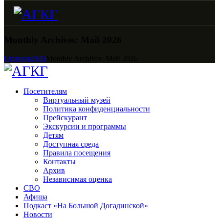
Monthly Archives: Май 2026
Главная
2026
Monthly Archives: Май 2026
Посетителям
Виртуальный музей
Политика конфиденциальности
Прейскурант
Экскурсии и программы
Детям
Доступная среда
Правила посещения
Контакты
Архив
Независимая оценка
СВО
Афиша
Подкаст «На Большой Догадинской»
Новости