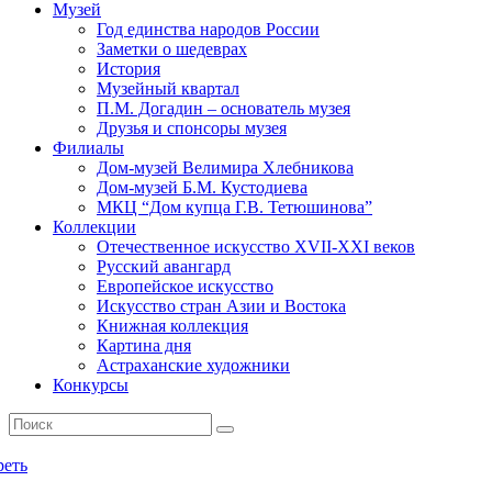
Музей
Год единства народов России
Заметки о шедеврах
История
Музейный квартал
П.М. Догадин – основатель музея
Друзья и спонсоры музея
Филиалы
Дом-музей Велимира Хлебникова
Дом-музей Б.М. Кустодиева
МКЦ “Дом купца Г.В. Тетюшинова”
Коллекции
Отечественное искусство XVII-XXI веков
Русский авангард
Европейское искусство
Искусство стран Азии и Востока
Книжная коллекция
Картина дня
Астраханские художники
Конкурсы
реть