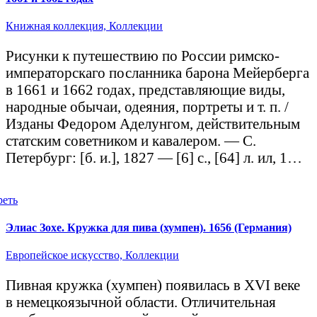
Книжная коллекция,
Коллекции
Рисунки к путешествию по России римско-
императорскаго посланника барона Мейерберга
в 1661 и 1662 годах, представляющие виды,
народные обычаи, одеяния, портреты и т. п. /
Изданы Федором Аделунгом, действительным
статским советником и кавалером. — С.
Петербург: [б. и.], 1827 — [6] с., [64] л. ил, 1…
реть
Элиас Зохе. Кружка для пива (хумпен). 1656 (Германия)
Европейское искусство,
Коллекции
Пивная кружка (хумпен) появилась в XVI веке
в немецкоязычной области. Отличительная