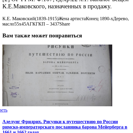
К.Е.Маковского, назначенных в продажу.
К.Е. Маковский
(1839-1915)
Жена артиста
Конец 1890-х
Дерево,
масло
55х45
АГКГ
КП – 3437
Share
Вам также может понравиться
реть
Аделунг Фридрих. Рисунки к путешествию по России
римско-императорскаго посланника барона Мейерберга в
1661 и 1662 годах