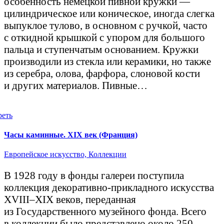
особенность немецкой пивной кружки —
цилиндрическое или коническое, иногда слегка
выпуклое тулово, в основном с ручкой, часто
с откидной крышкой с упором для большого
пальца и ступенчатым основанием. Кружки
производили из стекла или керамики, но также
из серебра, олова, фарфора, слоновой кости
и других материалов. Пивные…
реть
Часы каминные. XIX век (Франция)
Европейское искусство,
Коллекции
В 1928 году в фонды галереи поступила
коллекция декоративно-прикладного искусства
XVIII–XIX веков, переданная
из Государственного музейного фонда. Всего
в коллекции было представлено около 250