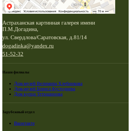
Астраханская картинная галерея имени
П.М.Догадина,
ул. Свердлова/Саратовская, д.81/14
dogadinka@yandex.ru
51-52-32
Наши филиалы
Дом-музей Велимира Хлебникова
Дом-музей Бориса Кустодиева
Дом купца Тетюшинова
Зарубежный отдел
Вконтакте