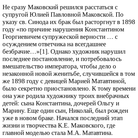
Не сразу Маковский решился расстаться с
супругой Юлией Павловной Маковской. По
указу св. Синода их брак был расторгнут в 1898
году «по причине нарушения Константином
Георгиевичем супружеской верности … с
осуждением ответчика на всегдашнее
безбрачие…»[1]. Однако художник нарушил
последнее постановление, и потребовалось
вмешательство императора, чтобы дело о
незаконной новой женитьбе, случившейся в том
же 1898 году с девицей Марией Матавтиной,
было секретно приостановлено. К тому времени
она уже родила художнику троих внебрачных
детей: сына Константина, дочерей Ольгу и
Марину. Еще один сын, Николай, был рожден
уже в новом браке. Начался последний этап
жизни и творчества К.Е. Маковского, где
главной моделью стала М.А. Матавтина.