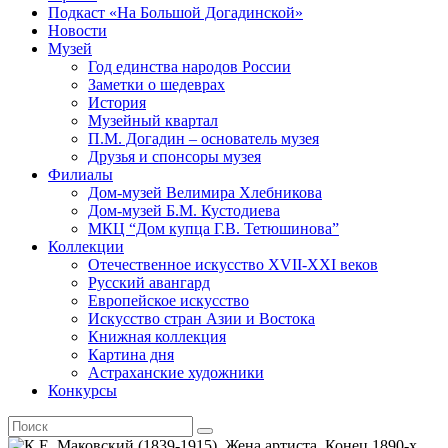
Подкаст «На Большой Догадинской»
Новости
Музей
Год единства народов России
Заметки о шедеврах
История
Музейный квартал
П.М. Догадин – основатель музея
Друзья и спонсоры музея
Филиалы
Дом-музей Велимира Хлебникова
Дом-музей Б.М. Кустодиева
МКЦ “Дом купца Г.В. Тетюшинова”
Коллекции
Отечественное искусство XVII-XXI веков
Русский авангард
Европейское искусство
Искусство стран Азии и Востока
Книжная коллекция
Картина дня
Астраханские художники
Конкурсы