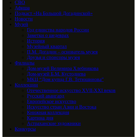
СВО
Афиша
Подкаст «На Большой Догадинской»
Новости
Музей
Год единства народов России
Заметки о шедеврах
История
Музейный квартал
П.М. Догадин – основатель музея
Друзья и спонсоры музея
Филиалы
Дом-музей Велимира Хлебникова
Дом-музей Б.М. Кустодиева
МКЦ “Дом купца Г.В. Тетюшинова”
Коллекции
Отечественное искусство XVII-XXI веков
Русский авангард
Европейское искусство
Искусство стран Азии и Востока
Книжная коллекция
Картина дня
Астраханские художники
Конкурсы