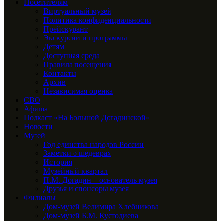
Посетителям
Виртуальный музей
Политика конфиденциальности
Прейскурант
Экскурсии и программы
Детям
Доступная среда
Правила посещения
Контакты
Архив
Независимая оценка
СВО
Афиша
Подкаст «На Большой Догадинской»
Новости
Музей
Год единства народов России
Заметки о шедеврах
История
Музейный квартал
П.М. Догадин – основатель музея
Друзья и спонсоры музея
Филиалы
Дом-музей Велимира Хлебникова
Дом-музей Б.М. Кустодиева