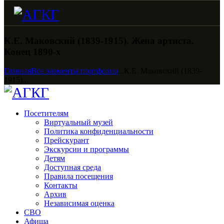
К.Е. Маковский (1839-1915). Жена артиста.
Конец 1890-х
Главная
Все элементы портфолио
...
К.Е. Маковский (1839-
1915)...
Посетителям
Виртуальный музей
Политика конфиденциальности
Прейскурант
Экскурсии и программы
Детям
Доступная среда
Правила посещения
Контакты
Архив
Независимая оценка
СВО
Афиша