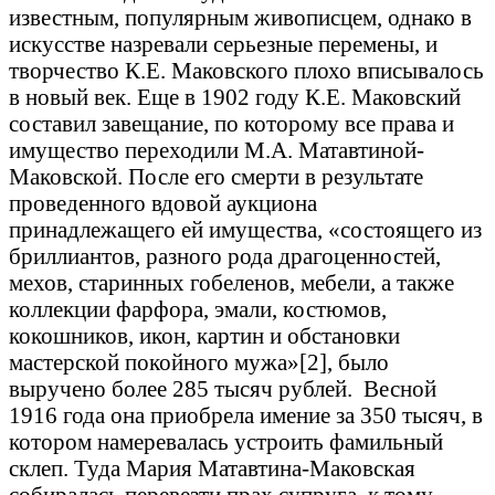
известным, популярным живописцем, однако в
искусстве назревали серьезные перемены, и
творчество К.Е. Маковского плохо вписывалось
в новый век. Еще в 1902 году К.Е. Маковский
составил завещание, по которому все права и
имущество переходили М.А. Матавтиной-
Маковской. После его смерти в результате
проведенного вдовой аукциона
принадлежащего ей имущества, «состоящего из
бриллиантов, разного рода драгоценностей,
мехов, старинных гобеленов, мебели, а также
коллекции фарфора, эмали, костюмов,
кокошников, икон, картин и обстановки
мастерской покойного мужа»[2], было
выручено более 285 тысяч рублей. Весной
1916 года она приобрела имение за 350 тысяч, в
котором намеревалась устроить фамильный
склеп. Туда Мария Матавтина-Маковская
собиралась перевезти прах супруга, к тому