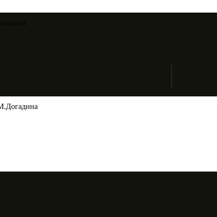
огадина​
М.Догадина​