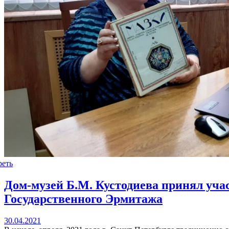
реть
Дом-музей Б.М. Кустодиева принял учас
Государственного Эрмитажа
30.04.2021