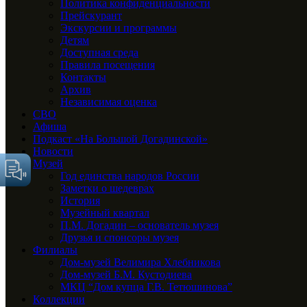
Политика конфиденциальности
Прейскурант
Экскурсии и программы
Детям
Доступная среда
Правила посещения
Контакты
Архив
Независимая оценка
СВО
Афиша
Подкаст «На Большой Догадинской»
Новости
Музей
Год единства народов России
Заметки о шедеврах
История
Музейный квартал
П.М. Догадин – основатель музея
Друзья и спонсоры музея
Филиалы
Дом-музей Велимира Хлебникова
Дом-музей Б.М. Кустодиева
МКЦ “Дом купца Г.В. Тетюшинова”
Коллекции