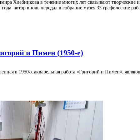
мира Хлебникова в течение многих лет связывают творческие 
года автор вновь передал в собрание музея 33 графические ра
ригорий и Пимен (1950-е)
ненная в 1950-х акварельная работа «Григорий и Пимен», явля