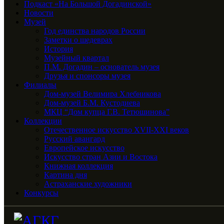
Подкаст «На Большой Догадинской»
Новости
Музей
Год единства народов России
Заметки о шедеврах
История
Музейный квартал
П.М. Догадин – основатель музея
Друзья и спонсоры музея
Филиалы
Дом-музей Велимира Хлебникова
Дом-музей Б.М. Кустодиева
МКЦ “Дом купца Г.В. Тетюшинова”
Коллекции
Отечественное искусство XVII-XXI веков
Русский авангард
Европейское искусство
Искусство стран Азии и Востока
Книжная коллекция
Картина дня
Астраханские художники
Конкурсы