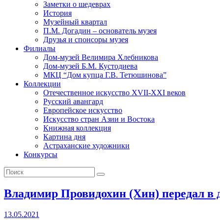
Заметки о шедеврах
История
Музейный квартал
П.М. Догадин – основатель музея
Друзья и спонсоры музея
Филиалы
Дом-музей Велимира Хлебникова
Дом-музей Б.М. Кустодиева
МКЦ “Дом купца Г.В. Тетюшинова”
Коллекции
Отечественное искусство XVII-XXI веков
Русский авангард
Европейское искусство
Искусство стран Азии и Востока
Книжная коллекция
Картина дня
Астраханские художники
Конкурсы
Владимир Провидохин (Хин) передал в 
13.05.2021