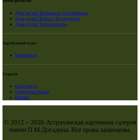
Наши филиалы
Дом-музей Велимира Хлебникова
Дом-музей Бориса Кустодиева
Дом купца Тетюшинова
Зарубежный отдел
Вконтакте
Соцсети
Вконтакте
Одноклассники
Rutube
© 2012 – 2026 Астраханская картинная галерея
имени П.М.Догадина. Все права защищены.