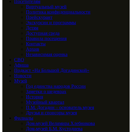
Посетителям
Виртуальный музей
Политика конфиденциальности
Прейскурант
Экскурсии и программы
Детям
Доступная среда
Правила посещения
Контакты
Архив
Независимая оценка
СВО
Афиша
Подкаст «На Большой Догадинской»
Новости
Музей
Год единства народов России
Заметки о шедеврах
История
Музейный квартал
П.М. Догадин – основатель музея
Друзья и спонсоры музея
Филиалы
Дом-музей Велимира Хлебникова
Дом-музей Б.М. Кустодиева