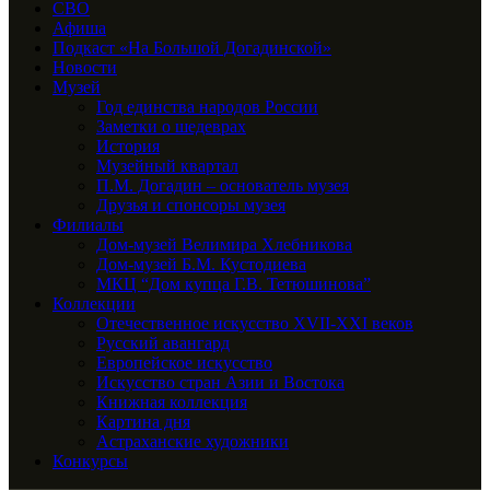
СВО
Афиша
Подкаст «На Большой Догадинской»
Новости
Музей
Год единства народов России
Заметки о шедеврах
История
Музейный квартал
П.М. Догадин – основатель музея
Друзья и спонсоры музея
Филиалы
Дом-музей Велимира Хлебникова
Дом-музей Б.М. Кустодиева
МКЦ “Дом купца Г.В. Тетюшинова”
Коллекции
Отечественное искусство XVII-XXI веков
Русский авангард
Европейское искусство
Искусство стран Азии и Востока
Книжная коллекция
Картина дня
Астраханские художники
Конкурсы