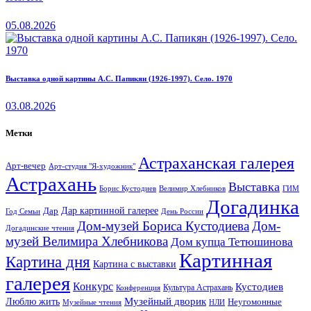
05.08.2026
Выставка одной картины А.С. Папикян (1926-1997). Село. 1970
03.08.2026
Метки
Астраханская галерея
Арт-вечер
Арт-студия "Я-художник"
Астрахань
Выставка
Борис Кустодиев
ГИМ
Велимир Хлебников
Догадинка
Дар картинной галерее
Дар
Год Семьи
День России
Дом-музей Бориса Кустодиева
Дом-
Догадинские чтения
музей Велимира Хлебникова
Дом купца Тетюшинова
Картинная
Картина дня
Картина с выставки
галерея
Конкурс
Кустодиев
Культура Астрахань
Конференция
Музейный дворик
Люблю жить
Неугомонные
НЛИ
Музейные чтения