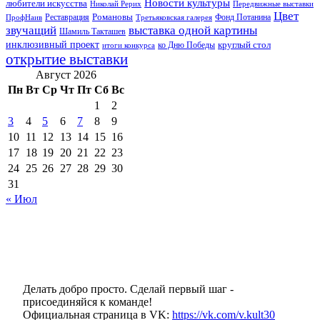
Новости культуры
любители искусства
Николай Рерих
Передвижные выставки
Цвет
Реставрация
Романовы
Фонд Потанина
ПрофНаив
Третьяковская галерея
звучащий
выставка одной картины
Шамиль Такташев
инклюзивный проект
круглый стол
ко Дню Победы
итоги конкурса
открытие выставки
Август 2026
Пн
Вт
Ср
Чт
Пт
Сб
Вс
1
2
3
4
5
6
7
8
9
10
11
12
13
14
15
16
17
18
19
20
21
22
23
24
25
26
27
28
29
30
31
« Июл
Делать добро просто. Сделай первый шаг -
присоединяйся к команде!
Официальная страница в VK:
https://vk.com/v.kult30