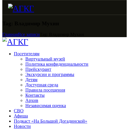
Tag: Владимир Мухин
Главная
Все записи
Tag: Владимир Мухин
Посетителям
Виртуальный музей
Политика конфиденциальности
Прейскурант
Экскурсии и программы
Детям
Доступная среда
Правила посещения
Контакты
Архив
Независимая оценка
СВО
Афиша
Подкаст «На Большой Догадинской»
Новости