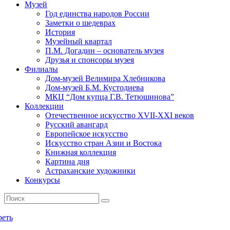
Музей
Год единства народов России
Заметки о шедеврах
История
Музейный квартал
П.М. Догадин – основатель музея
Друзья и спонсоры музея
Филиалы
Дом-музей Велимира Хлебникова
Дом-музей Б.М. Кустодиева
МКЦ “Дом купца Г.В. Тетюшинова”
Коллекции
Отечественное искусство XVII-XXI веков
Русский авангард
Европейское искусство
Искусство стран Азии и Востока
Книжная коллекция
Картина дня
Астраханские художники
Конкурсы
реть