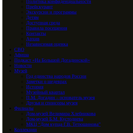
Политика конфиденциальности
Прейскурант
Экскурсии и программы
Детям
Доступная среда
Правила посещения
Контакты
Архив
Независимая оценка
СВО
Афиша
Подкаст «На Большой Догадинской»
Новости
Музей
Год единства народов России
Заметки о шедеврах
История
Музейный квартал
П.М. Догадин – основатель музея
Друзья и спонсоры музея
Филиалы
Дом-музей Велимира Хлебникова
Дом-музей Б.М. Кустодиева
МКЦ “Дом купца Г.В. Тетюшинова”
Коллекции