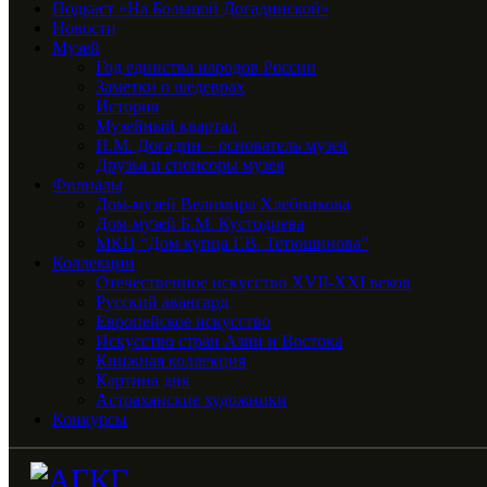
Подкаст «На Большой Догадинской»
Новости
Музей
Год единства народов России
Заметки о шедеврах
История
Музейный квартал
П.М. Догадин – основатель музея
Друзья и спонсоры музея
Филиалы
Дом-музей Велимира Хлебникова
Дом-музей Б.М. Кустодиева
МКЦ “Дом купца Г.В. Тетюшинова”
Коллекции
Отечественное искусство XVII-XXI веков
Русский авангард
Европейское искусство
Искусство стран Азии и Востока
Книжная коллекция
Картина дня
Астраханские художники
Конкурсы