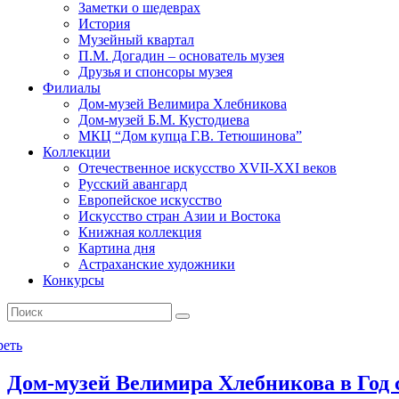
Заметки о шедеврах
История
Музейный квартал
П.М. Догадин – основатель музея
Друзья и спонсоры музея
Филиалы
Дом-музей Велимира Хлебникова
Дом-музей Б.М. Кустодиева
МКЦ “Дом купца Г.В. Тетюшинова”
Коллекции
Отечественное искусство XVII-XXI веков
Русский авангард
Европейское искусство
Искусство стран Азии и Востока
Книжная коллекция
Картина дня
Астраханские художники
Конкурсы
реть
Дом-музей Велимира Хлебникова в Год