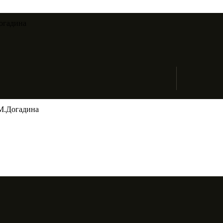
огадина​
М.Догадина​