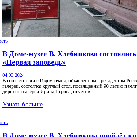
реть
В Доме-музее В. Хлебникова состоялис
«Первая заповедь»
04.03.2024
В соответствии с Годом семьи, объявленном Президентом Росс
галереи, состоялся круглый стол, посвященный 90-летию памя
директор галереи Ирина Перова, отметив…
Узнать больше
реть
В Доме-музее В. Хлебникова пройдёт к