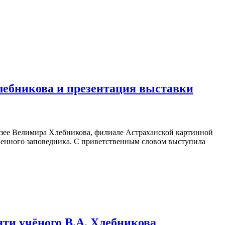
Хлебникова и презентация выставки
музее Велимира Хлебникова, филиале Астраханской картинной
венного заповедника. С приветственным словом выступила
ти учёного В.А. Хлебникова