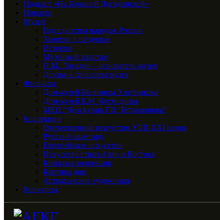
Подкаст «На Большой Догадинской»
Новости
Музей
Год единства народов России
Заметки о шедеврах
История
Музейный квартал
П.М. Догадин – основатель музея
Друзья и спонсоры музея
Филиалы
Дом-музей Велимира Хлебникова
Дом-музей Б.М. Кустодиева
МКЦ “Дом купца Г.В. Тетюшинова”
Коллекции
Отечественное искусство XVII-XXI веков
Русский авангард
Европейское искусство
Искусство стран Азии и Востока
Книжная коллекция
Картина дня
Астраханские художники
Конкурсы