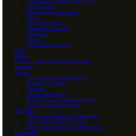
Политика конфиденциальности
Прейскурант
Экскурсии и программы
Детям
Доступная среда
Правила посещения
Контакты
Архив
Независимая оценка
СВО
Афиша
Подкаст «На Большой Догадинской»
Новости
Музей
Год единства народов России
Заметки о шедеврах
История
Музейный квартал
П.М. Догадин – основатель музея
Друзья и спонсоры музея
Филиалы
Дом-музей Велимира Хлебникова
Дом-музей Б.М. Кустодиева
МКЦ “Дом купца Г.В. Тетюшинова”
Коллекции