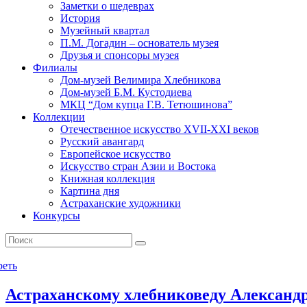
Заметки о шедеврах
История
Музейный квартал
П.М. Догадин – основатель музея
Друзья и спонсоры музея
Филиалы
Дом-музей Велимира Хлебникова
Дом-музей Б.М. Кустодиева
МКЦ “Дом купца Г.В. Тетюшинова”
Коллекции
Отечественное искусство XVII-XXI веков
Русский авангард
Европейское искусство
Искусство стран Азии и Востока
Книжная коллекция
Картина дня
Астраханские художники
Конкурсы
реть
Астраханскому хлебниковеду Александр