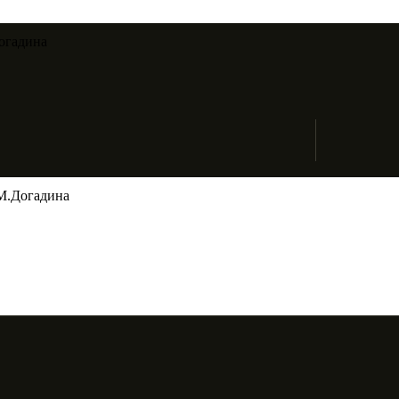
огадина​
М.Догадина​