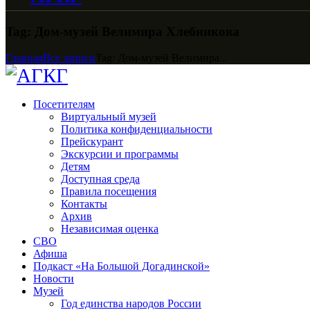
Tag: Дом-музей Велимира Хлебникова
Главная
Все записи
Tag: Дом-музей Велимира...
Посетителям
Виртуальный музей
Политика конфиденциальности
Прейскурант
Экскурсии и программы
Детям
Доступная среда
Правила посещения
Контакты
Архив
Независимая оценка
СВО
Афиша
Подкаст «На Большой Догадинской»
Новости
Музей
Год единства народов России