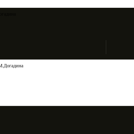
огадина​
М.Догадина​