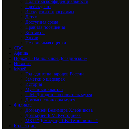
Политика конфиденциальности
Прейскурант
Экскурсии и программы
Детям
Доступная среда
Правила посещения
Контакты
Архив
Независимая оценка
СВО
Афиша
Подкаст «На Большой Догадинской»
Новости
Музей
Год единства народов России
Заметки о шедеврах
История
Музейный квартал
П.М. Догадин – основатель музея
Друзья и спонсоры музея
Филиалы
Дом-музей Велимира Хлебникова
Дом-музей Б.М. Кустодиева
МКЦ “Дом купца Г.В. Тетюшинова”
Коллекции