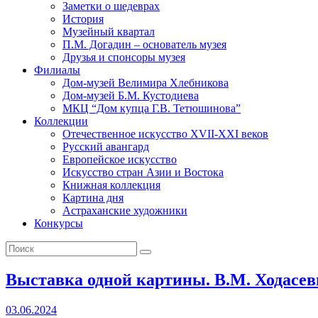
Заметки о шедеврах
История
Музейный квартал
П.М. Догадин – основатель музея
Друзья и спонсоры музея
Филиалы
Дом-музей Велимира Хлебникова
Дом-музей Б.М. Кустодиева
МКЦ “Дом купца Г.В. Тетюшинова”
Коллекции
Отечественное искусство XVII-XXI веков
Русский авангард
Европейское искусство
Искусство стран Азии и Востока
Книжная коллекция
Картина дня
Астраханские художники
Конкурсы
Выставка одной картины. В.М. Ходасев
03.06.2024