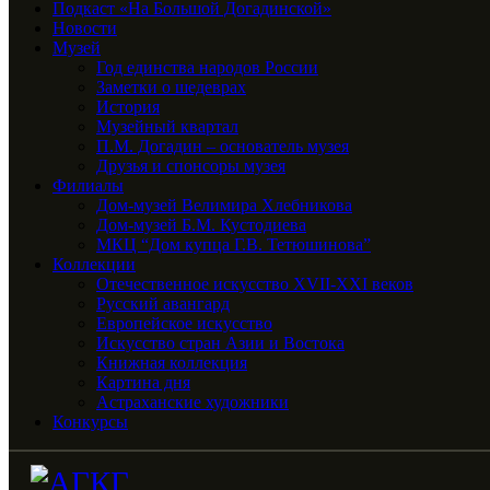
Подкаст «На Большой Догадинской»
Новости
Музей
Год единства народов России
Заметки о шедеврах
История
Музейный квартал
П.М. Догадин – основатель музея
Друзья и спонсоры музея
Филиалы
Дом-музей Велимира Хлебникова
Дом-музей Б.М. Кустодиева
МКЦ “Дом купца Г.В. Тетюшинова”
Коллекции
Отечественное искусство XVII-XXI веков
Русский авангард
Европейское искусство
Искусство стран Азии и Востока
Книжная коллекция
Картина дня
Астраханские художники
Конкурсы