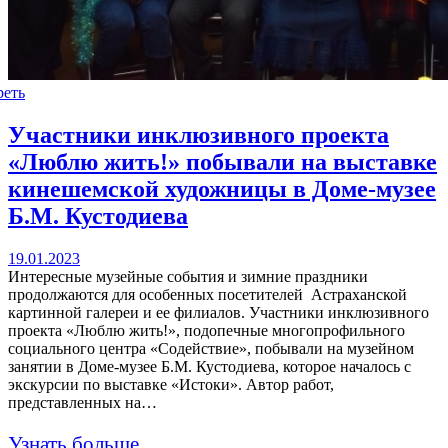
реть
Участники инклюзивного проекта
«Люблю жить!» побывали на выставке
кинешемской художницы в Доме-музее
Б.М. Кустодиева
19.01.2023
Интересные музейные события и зимние праздники
продолжаются для особенных посетителей Астраханской
картинной галереи и ее филиалов. Участники инклюзивного
проекта «Люблю жить!», подопечные многопрофильного
социального центра «Содействие», побывали на музейном
занятии в Доме-музее Б.М. Кустодиева, которое началось с
экскурсии по выставке «Истоки». Автор работ,
представленных на…
Узнать больше