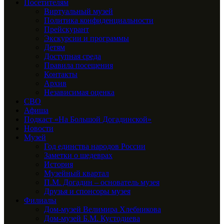
Посетителям
Виртуальный музей
Политика конфиденциальности
Прейскурант
Экскурсии и программы
Детям
Доступная среда
Правила посещения
Контакты
Архив
Независимая оценка
СВО
Афиша
Подкаст «На Большой Догадинской»
Новости
Музей
Год единства народов России
Заметки о шедеврах
История
Музейный квартал
П.М. Догадин – основатель музея
Друзья и спонсоры музея
Филиалы
Дом-музей Велимира Хлебникова
Дом-музей Б.М. Кустодиева