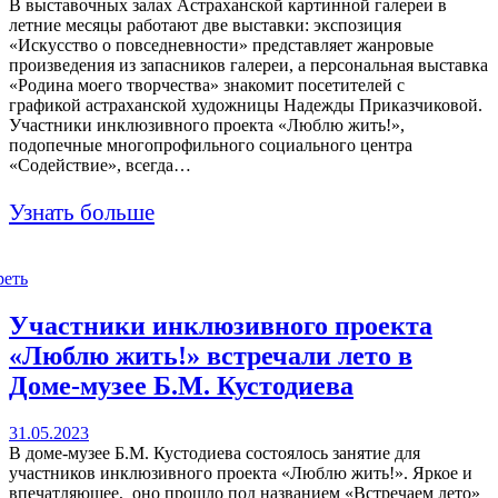
В выставочных залах Астраханской картинной галереи в
летние месяцы работают две выставки: экспозиция
«Искусство о повседневности» представляет жанровые
произведения из запасников галереи, а персональная выставка
«Родина моего творчества» знакомит посетителей с
графикой астраханской художницы Надежды Приказчиковой.
Участники инклюзивного проекта «Люблю жить!»,
подопечные многопрофильного социального центра
«Содействие», всегда…
Узнать больше
реть
Участники инклюзивного проекта
«Люблю жить!» встречали лето в
Доме-музее Б.М. Кустодиева
31.05.2023
В доме-музее Б.М. Кустодиева состоялось занятие для
участников инклюзивного проекта «Люблю жить!». Яркое и
впечатляющее, оно прошло под названием «Встречаем лето»