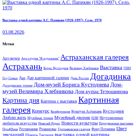
Выставка одной картины А.С. Папикян (1926-1997). Село. 1970
03.08.2026
Метки
Астраханская галерея
Арт-вечер
Арт-студия "Я-художник"
Астрахань
Выставка
Борис Кустодиев
ГИМ
Велимир Хлебников
Догадинка
Дар картинной галерее
Дар
Год Семьи
День России
Дом-музей Бориса Кустодиева
Дом-
Догадинские чтения
музей Велимира Хлебникова
Дом купца Тетюшинова
Картинная
Картина дня
Картина с выставки
галерея
Конкурс
Кустодиев
Культура Астрахань
Конференция
Музейный дворик
Люблю жить
Неугомонные
НЛИ
Музейные чтения
Новости культуры
любители искусства
Николай Рерих
Передвижные выставки
Цвет
Реставрация
Романовы
Фонд Потанина
ПрофНаив
Третьяковская галерея
звучащий
выставка одной картины
Шамиль Такташев