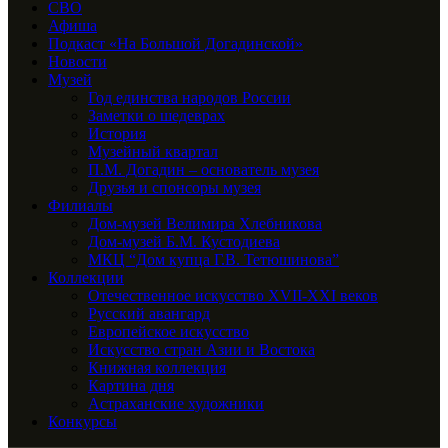
СВО
Афиша
Подкаст «На Большой Догадинской»
Новости
Музей
Год единства народов России
Заметки о шедеврах
История
Музейный квартал
П.М. Догадин – основатель музея
Друзья и спонсоры музея
Филиалы
Дом-музей Велимира Хлебникова
Дом-музей Б.М. Кустодиева
МКЦ “Дом купца Г.В. Тетюшинова”
Коллекции
Отечественное искусство XVII-XXI веков
Русский авангард
Европейское искусство
Искусство стран Азии и Востока
Книжная коллекция
Картина дня
Астраханские художники
Конкурсы