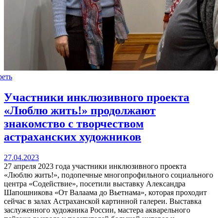
реть
Участники инклюзивного проекта
«Люблю жить!» продолжают
знакомство с творчеством
астраханских художников
27.04.2023
27 апреля 2023 года участники инклюзивного проекта
«Люблю жить!», подопечные многопрофильного социального
центра «Содействие», посетили выставку Александра
Шапошникова «От Валаама до Вьетнама», которая проходит
сейчас в залах Астраханской картинной галереи. Выставка
заслуженного художника России, мастера акварельного