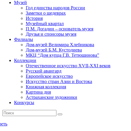
Музей
Год единства народов России
Заметки о шедеврах
История
Музейный квартал
П.М. Догадин – основатель музея
Друзья и спонсоры музея
Филиалы
Дом-музей Велимира Хлебникова
Дом-музей Б.М. Кустодиева
МКЦ “Дом купца Г.В. Тетюшинова”
Коллекции
Отечественное искусство XVII-XXI веков
Русский авангард
Европейское искусство
Искусство стран Азии и Востока
Книжная коллекция
Картина дня
Астраханские художники
Конкурсы
реть