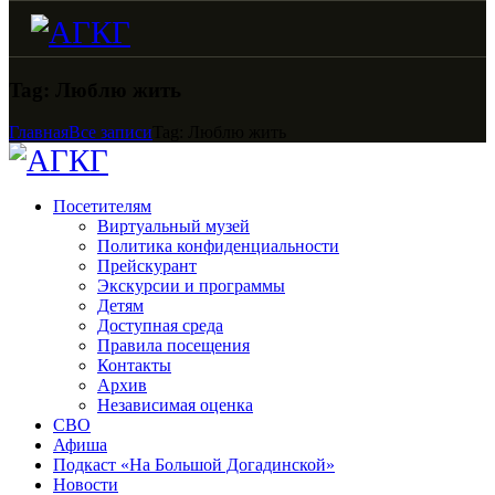
Tag: Люблю жить
Главная
Все записи
Tag: Люблю жить
Посетителям
Виртуальный музей
Политика конфиденциальности
Прейскурант
Экскурсии и программы
Детям
Доступная среда
Правила посещения
Контакты
Архив
Независимая оценка
СВО
Афиша
Подкаст «На Большой Догадинской»
Новости