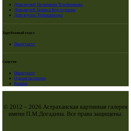
Дом-музей Велимира Хлебникова
Дом-музей Бориса Кустодиева
Дом купца Тетюшинова
Зарубежный отдел
Вконтакте
Соцсети
Вконтакте
Одноклассники
Rutube
© 2012 – 2026 Астраханская картинная галерея
имени П.М.Догадина. Все права защищены.