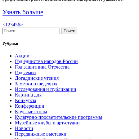
Узнать больше
Навигация
Page
Page
Page
Page
Page
Page
<
1
2
3
4
5
6
>
Найти:
по
записям
Рубрики
Акции
Год единства народов России
Год защитника Отечества
Год семьи
Догадинские чтения
Заметки о шедеврах
Исследования и публикации
Картина дня
Конкурсы
Конференции
Круглые столы
Культурно-просветительские программы
Музейные клубы и арт-студии
Новости
Передвижные выставки