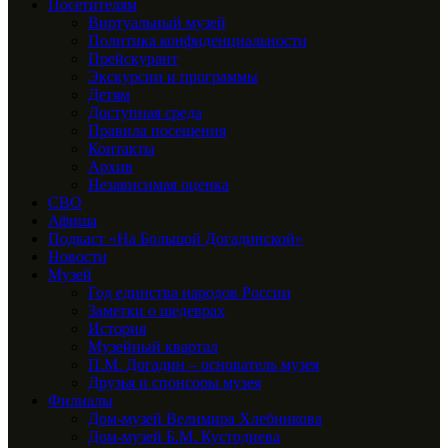
Посетителям
Виртуальный музей
Политика конфиденциальности
Прейскурант
Экскурсии и программы
Детям
Доступная среда
Правила посещения
Контакты
Архив
Независимая оценка
СВО
Афиша
Подкаст «На Большой Догадинской»
Новости
Музей
Год единства народов России
Заметки о шедеврах
История
Музейный квартал
П.М. Догадин – основатель музея
Друзья и спонсоры музея
Филиалы
Дом-музей Велимира Хлебникова
Дом-музей Б.М. Кустодиева