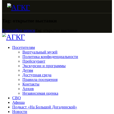
Tag: открытие выставки
Главная
Все записи
Tag: открытие выставки
Посетителям
Виртуальный музей
Политика конфиденциальности
Прейскурант
Экскурсии и программы
Детям
Доступная среда
Правила посещения
Контакты
Архив
Независимая оценка
СВО
Афиша
Подкаст «На Большой Догадинской»
Новости