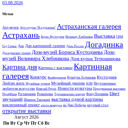
03.08.2026
Метки
Астраханская галерея
Арт-вечер
Арт-студия "Я-художник"
Астрахань
Выставка
Борис Кустодиев
ГИМ
Велимир Хлебников
Догадинка
Дар картинной галерее
Дар
Год Семьи
День России
Дом-музей Бориса Кустодиева
Дом-
Догадинские чтения
музей Велимира Хлебникова
Дом купца Тетюшинова
Картинная
Картина дня
Картина с выставки
галерея
Конкурс
Кустодиев
Культура Астрахань
Конференция
Музейный дворик
Люблю жить
Неугомонные
НЛИ
Музейные чтения
Новости культуры
любители искусства
Николай Рерих
Передвижные выставки
Цвет
Реставрация
Романовы
Фонд Потанина
ПрофНаив
Третьяковская галерея
звучащий
выставка одной картины
Шамиль Такташев
инклюзивный проект
круглый стол
ко Дню Победы
итоги конкурса
открытие выставки
Август 2026
Пн
Вт
Ср
Чт
Пт
Сб
Вс