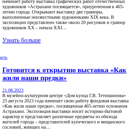
начинает работу выставка графических работ отечественных
художников «Астрахани посвящается», приуроченная к 465-
летию города. Открывают выставку две гравюры,
выполненные неизвестными художниками XIX века. В
экспозиции представлено также около 20 рисунков и гравюр
художников XX – начала XXI…
Узнать больше
реть
Готовится к открытию выставка «Как
жили наши предки»
21.08.2023
В музейно-культурном центре «Дом купца Г.В. Тетюшинова»
25 августа 2023 года начинает свою работу фондовая выставка
«Как жили наши предки», посвященная 465-летию основания
Астрахани. Экспозиция выставки носит историко-бытовой
характер и представляет различные предметы из обихода
жителей города – представителей купеческого и мещанского
сословий, живших на…