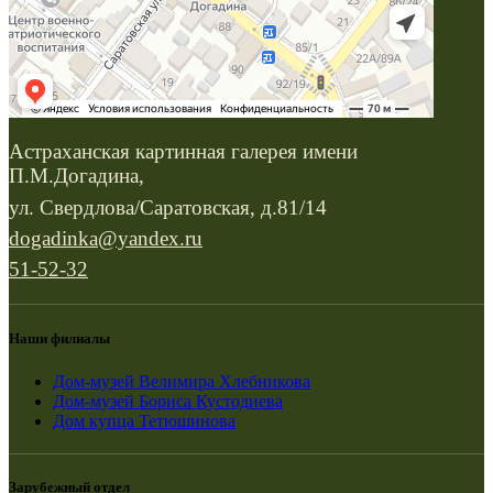
Астраханская картинная галерея имени
П.М.Догадина,
ул. Свердлова/Саратовская, д.81/14
dogadinka@yandex.ru
51-52-32
Наши филиалы
Дом-музей Велимира Хлебникова
Дом-музей Бориса Кустодиева
Дом купца Тетюшинова
Зарубежный отдел