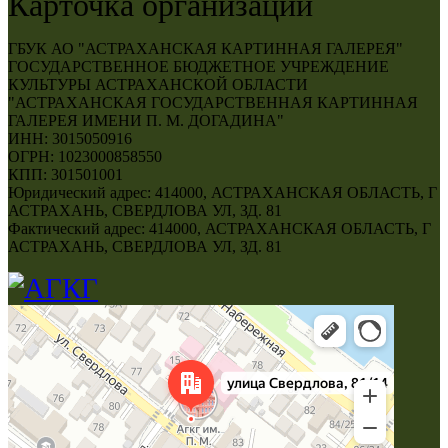
Карточка организации
ГБУК АО "АСТРАХАНСКАЯ КАРТИННАЯ ГАЛЕРЕЯ"
ГОСУДАРСТВЕННОЕ БЮДЖЕТНОЕ УЧРЕЖДЕНИЕ
КУЛЬТУРЫ АСТРАХАНСКОЙ ОБЛАСТИ
"АСТРАХАНСКАЯ ГОСУДАРСТВЕННАЯ КАРТИННАЯ
ГАЛЕРЕЯ ИМЕНИ П. М. ДОГАДИНА"
ИНН: 3015050916
ОГРН: 1023000858550
КПП: 301501001
Юридический адрес: 414000, АСТРАХАНСКАЯ ОБЛАСТЬ, Г
АСТРАХАНЬ, СВЕРДЛОВА УЛ, ЗД. 81
Фактический адрес: 414000, АСТРАХАНСКАЯ ОБЛАСТЬ, Г
АСТРАХАНЬ, СВЕРДЛОВА УЛ, ЗД. 81