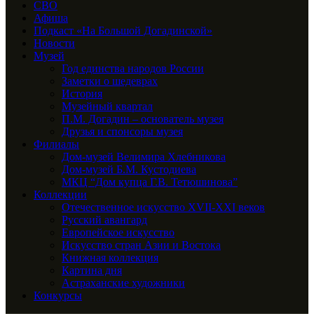
СВО
Афиша
Подкаст «На Большой Догадинской»
Новости
Музей
Год единства народов России
Заметки о шедеврах
История
Музейный квартал
П.М. Догадин – основатель музея
Друзья и спонсоры музея
Филиалы
Дом-музей Велимира Хлебникова
Дом-музей Б.М. Кустодиева
МКЦ “Дом купца Г.В. Тетюшинова”
Коллекции
Отечественное искусство XVII-XXI веков
Русский авангард
Европейское искусство
Искусство стран Азии и Востока
Книжная коллекция
Картина дня
Астраханские художники
Конкурсы