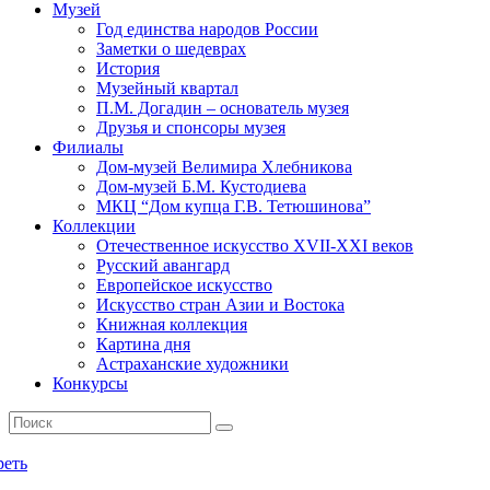
Музей
Год единства народов России
Заметки о шедеврах
История
Музейный квартал
П.М. Догадин – основатель музея
Друзья и спонсоры музея
Филиалы
Дом-музей Велимира Хлебникова
Дом-музей Б.М. Кустодиева
МКЦ “Дом купца Г.В. Тетюшинова”
Коллекции
Отечественное искусство XVII-XXI веков
Русский авангард
Европейское искусство
Искусство стран Азии и Востока
Книжная коллекция
Картина дня
Астраханские художники
Конкурсы
реть