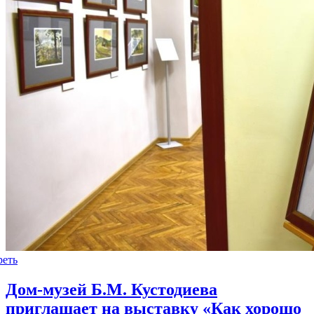
реть
Дом-музей Б.М. Кустодиева
приглашает на выставку «Как хорошо