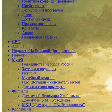
Политика конфиденциальности
Прейскурант
Экскурсии и программы
Детям
Доступная среда
Правила посещения
Контакты
Архив
Независимая оценка
СВО
Афиша
Подкаст «На Большой Догадинской»
Новости
Музей
Год единства народов России
Заметки о шедеврах
История
Музейный квартал
П.М. Догадин – основатель музея
Друзья и спонсоры музея
Филиалы
Дом-музей Велимира Хлебникова
Дом-музей Б.М. Кустодиева
МКЦ “Дом купца Г.В. Тетюшинова”
Коллекции