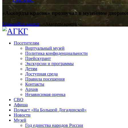
«Аккорды красок» прозвучат в музейном дворике
Главная
Все записи
...
«Аккорды красок»...
Посетителям
Виртуальный музей
Политика конфиденциальности
Прейскурант
Экскурсии и программы
Детям
Доступная среда
Правила посещения
Контакты
Архив
Независимая оценка
СВО
Афиша
Подкаст «На Большой Догадинской»
Новости
Музей
Год единства народов России