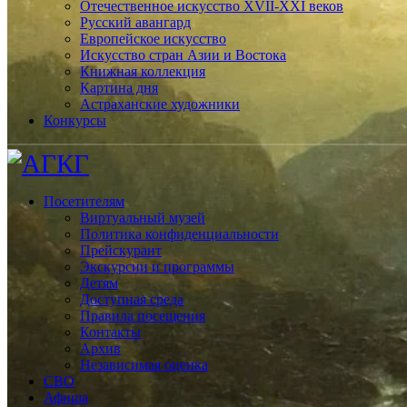
Отечественное искусство XVII-XXI веков
Русский авангард
Европейское искусство
Искусство стран Азии и Востока
Книжная коллекция
Картина дня
Астраханские художники
Конкурсы
Посетителям
Виртуальный музей
Политика конфиденциальности
Прейскурант
Экскурсии и программы
Детям
Доступная среда
Правила посещения
Контакты
Архив
Независимая оценка
СВО
Афиша