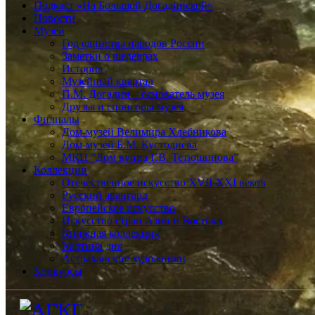
Подкаст «На Большой Догадинской»
Новости
Музей
Год единства народов России
Заметки о шедеврах
История
Музейный квартал
П.М. Догадин – основатель музея
Друзья и спонсоры музея
Филиалы
Дом-музей Велимира Хлебникова
Дом-музей Б.М. Кустодиева
МКЦ “Дом купца Г.В. Тетюшинова”
Коллекции
Отечественное искусство XVII-XXI веков
Русский авангард
Европейское искусство
Искусство стран Азии и Востока
Книжная коллекция
Картина дня
Астраханские художники
Конкурсы