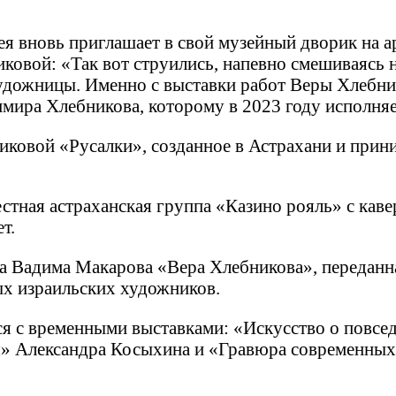
рея вновь приглашает в свой музейный дворик на 
ковой: «Так вот струились, напевно смешиваясь 
удожницы. Именно с выставки работ Веры Хлебник
мира Хлебникова, которому в 2023 году исполняет
ковой «Русалки», созданное в Астрахани и прини
стная астраханская группа «Казино рояль» с ка
т.
та Вадима Макарова «Вера Хлебникова», передан
ых израильских художников.
ся с временными выставками: «Искусство о повсе
я» Александра Косыхина и «Гравюра современных