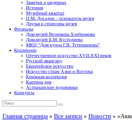
Заметки о шедеврах
История
Музейный квартал
П.М. Догадин – основатель музея
Друзья и спонсоры музея
Филиалы
Дом-музей Велимира Хлебникова
Дом-музей Б.М. Кустодиева
МКЦ “Дом купца Г.В. Тетюшинова”
Коллекции
Отечественное искусство XVII-XXI веков
Русский авангард
Европейское искусство
Искусство стран Азии и Востока
Книжная коллекция
Картина дня
Астраханские художники
Конкурсы
Главная страница
»
Все записи
»
Новости
»
«Акко