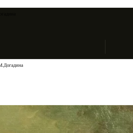
огадина​
М.Догадина​