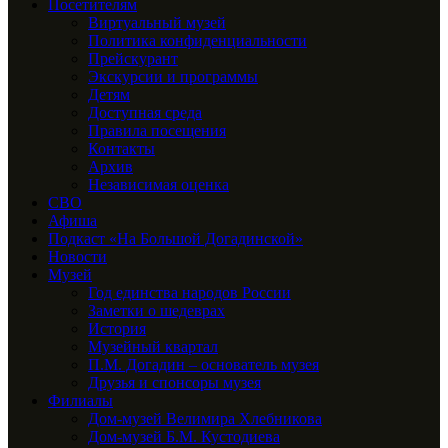
Посетителям
Виртуальный музей
Политика конфиденциальности
Прейскурант
Экскурсии и программы
Детям
Доступная среда
Правила посещения
Контакты
Архив
Независимая оценка
СВО
Афиша
Подкаст «На Большой Догадинской»
Новости
Музей
Год единства народов России
Заметки о шедеврах
История
Музейный квартал
П.М. Догадин – основатель музея
Друзья и спонсоры музея
Филиалы
Дом-музей Велимира Хлебникова
Дом-музей Б.М. Кустодиева