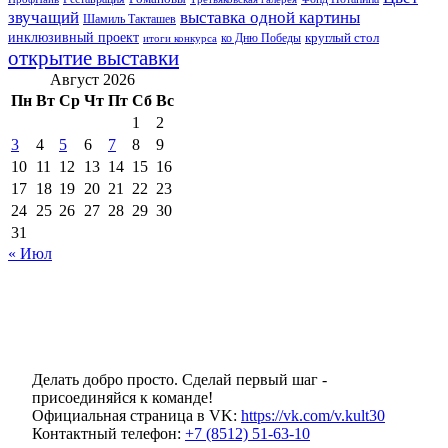
звучащий
выставка одной картины
Шамиль Такташев
инклюзивный проект
круглый стол
ко Дню Победы
итоги конкурса
открытие выставки
Август 2026
Пн
Вт
Ср
Чт
Пт
Сб
Вс
1
2
3
4
5
6
7
8
9
10
11
12
13
14
15
16
17
18
19
20
21
22
23
24
25
26
27
28
29
30
31
« Июл
Делать добро просто. Сделай первый шаг -
присоединяйся к команде!
Официальная страница в VK:
https://vk.com/v.kult30
Контактный телефон:
+7 (8512) 51-63-10