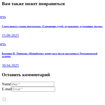
Вам также может понравиться
реть
Старт нового сезона программы «Скрещение судеб: музыканты, художники, поэты»
15.09.2025
реть
Картина И. Левитана «Ненюфары» вернулась после выставки в Третьяковской
галерее
30.04.2025
Оставить комментарий
Name
E-mail