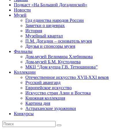
Подкаст «На Большой Догадинской»
Новости
Музей
Год единства народов России
Заметки о шедеврах
История
Музейный квартал
П.М. Догадин – основатель музея
Друзья и спонсоры музея
Филиалы
Дом-музей Велимира Хлебникова
Дом-музей Б.М. Кустодиева
МКЦ “Дом купца Г.В. Тетюшинова”
Коллекции
Отечественное искусство XVII-XXI веков
Русский авангард
Европейское искусство
Искусство стран Азии и Востока
Книжная коллекция
Картина дня
Астраханские художники
Конкурсы