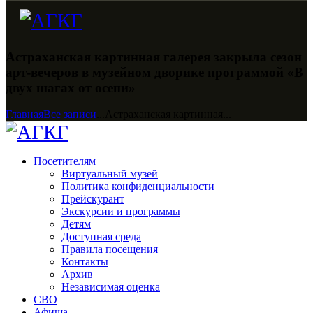
Астраханская картинная галерея закрыла сезон
арт-вечеров в музейном дворике программой «В
двух шагах от осени»
Главная
Все записи
...
Астраханская картинная...
Посетителям
Виртуальный музей
Политика конфиденциальности
Прейскурант
Экскурсии и программы
Детям
Доступная среда
Правила посещения
Контакты
Архив
Независимая оценка
СВО
Афиша