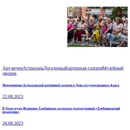
Арт-вечер
Астрахань
Догадинка
Картинная галерея
Музейный
дворик
Навигация
Previous
Мероприятия Астраханской картинной галереи в День государственного флага
post:
по
22.08.2023
записям
Next
В Доме-музее Велимира Хлебникова состоялся долгожданный «Хлебниковский
верандник»
post:
28.08.2023