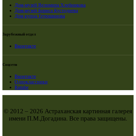
Дом-музей Велимира Хлебникова
Дом-музей Бориса Кустодиева
Дом купца Тетюшинова
Зарубежный отдел
Вконтакте
Соцсети
Вконтакте
Одноклассники
Rutube
© 2012 – 2026 Астраханская картинная галерея
имени П.М.Догадина. Все права защищены.