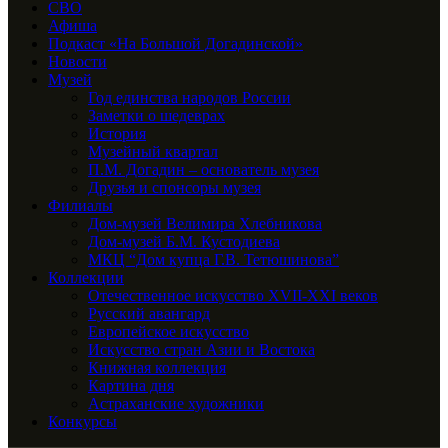
СВО
Афиша
Подкаст «На Большой Догадинской»
Новости
Музей
Год единства народов России
Заметки о шедеврах
История
Музейный квартал
П.М. Догадин – основатель музея
Друзья и спонсоры музея
Филиалы
Дом-музей Велимира Хлебникова
Дом-музей Б.М. Кустодиева
МКЦ “Дом купца Г.В. Тетюшинова”
Коллекции
Отечественное искусство XVII-XXI веков
Русский авангард
Европейское искусство
Искусство стран Азии и Востока
Книжная коллекция
Картина дня
Астраханские художники
Конкурсы