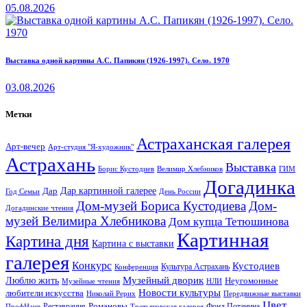
05.08.2026
Выставка одной картины А.С. Папикян (1926-1997). Село. 1970
03.08.2026
Метки
Астраханская галерея
Арт-вечер
Арт-студия "Я-художник"
Астрахань
Выставка
Борис Кустодиев
ГИМ
Велимир Хлебников
Догадинка
Дар картинной галерее
Дар
Год Семьи
День России
Дом-музей Бориса Кустодиева
Дом-
Догадинские чтения
музей Велимира Хлебникова
Дом купца Тетюшинова
Картинная
Картина дня
Картина с выставки
галерея
Конкурс
Кустодиев
Культура Астрахань
Конференция
Музейный дворик
Люблю жить
Неугомонные
НЛИ
Музейные чтения
Новости культуры
любители искусства
Николай Рерих
Передвижные выставки
Цвет
Реставрация
Романовы
Фонд Потанина
ПрофНаив
Третьяковская галерея