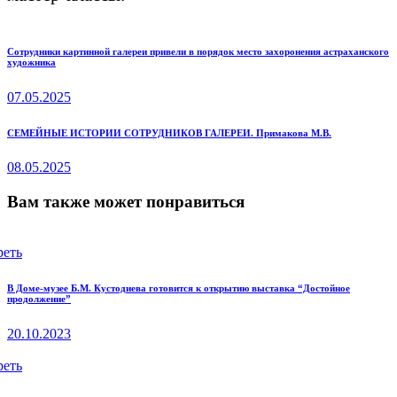
Навигация
Previous
Сотрудники картинной галереи привели в порядок место захоронения астраханского
художника
post:
по
07.05.2025
записям
Next
СЕМЕЙНЫЕ ИСТОРИИ СОТРУДНИКОВ ГАЛЕРЕИ. Примакова М.В.
post:
08.05.2025
Вам также может понравиться
реть
В Доме-музее Б.М. Кустодиева готовится к открытию выставка “Достойное
продолжение”
20.10.2023
реть