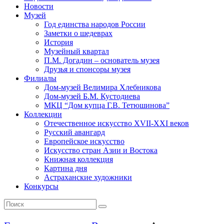
Новости
Музей
Год единства народов России
Заметки о шедеврах
История
Музейный квартал
П.М. Догадин – основатель музея
Друзья и спонсоры музея
Филиалы
Дом-музей Велимира Хлебникова
Дом-музей Б.М. Кустодиева
МКЦ “Дом купца Г.В. Тетюшинова”
Коллекции
Отечественное искусство XVII-XXI веков
Русский авангард
Европейское искусство
Искусство стран Азии и Востока
Книжная коллекция
Картина дня
Астраханские художники
Конкурсы