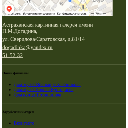
Астраханская картинная галерея имени
П.М.Догадина,
ул. Свердлова/Саратовская, д.81/14
dogadinka@yandex.ru
51-52-32
Наши филиалы
Дом-музей Велимира Хлебникова
Дом-музей Бориса Кустодиева
Дом купца Тетюшинова
Зарубежный отдел
Вконтакте