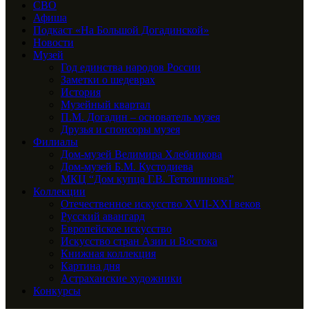
СВО
Афиша
Подкаст «На Большой Догадинской»
Новости
Музей
Год единства народов России
Заметки о шедеврах
История
Музейный квартал
П.М. Догадин – основатель музея
Друзья и спонсоры музея
Филиалы
Дом-музей Велимира Хлебникова
Дом-музей Б.М. Кустодиева
МКЦ “Дом купца Г.В. Тетюшинова”
Коллекции
Отечественное искусство XVII-XXI веков
Русский авангард
Европейское искусство
Искусство стран Азии и Востока
Книжная коллекция
Картина дня
Астраханские художники
Конкурсы