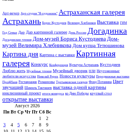
Астраханская галерея
Арт-вечер
Арт-студия "Я-художник"
Астрахань
Выставка
Борис Кустодиев
ГИМ
Велимир Хлебников
Догадинка
Дар картинной галерее
Дар
Год Семьи
День России
Дом-музей Бориса Кустодиева
Дом-
Догадинские чтения
музей Велимира Хлебникова
Дом купца Тетюшинова
Картинная
Картина дня
Картина с выставки
галерея
Конкурс
Кустодиев
Культура Астрахань
Конференция
Музейный дворик
Люблю жить
Неугомонные
НЛИ
Музейные чтения
Новости культуры
любители искусства
Николай Рерих
Передвижные выставки
Цвет
Реставрация
Романовы
Фонд Потанина
ПрофНаив
Третьяковская галерея
звучащий
выставка одной картины
Шамиль Такташев
инклюзивный проект
круглый стол
ко Дню Победы
итоги конкурса
открытие выставки
Август 2026
Пн
Вт
Ср
Чт
Пт
Сб
Вс
1
2
3
4
5
6
7
8
9
10
11
12
13
14
15
16