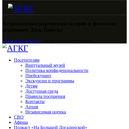
Астраханская картинная галерея и филиалы
встречают День Победы
Главная
Все записи
...
Астраханская картинная...
Посетителям
Виртуальный музей
Политика конфиденциальности
Прейскурант
Экскурсии и программы
Детям
Доступная среда
Правила посещения
Контакты
Архив
Независимая оценка
СВО
Афиша
Подкаст «На Большой Догадинской»