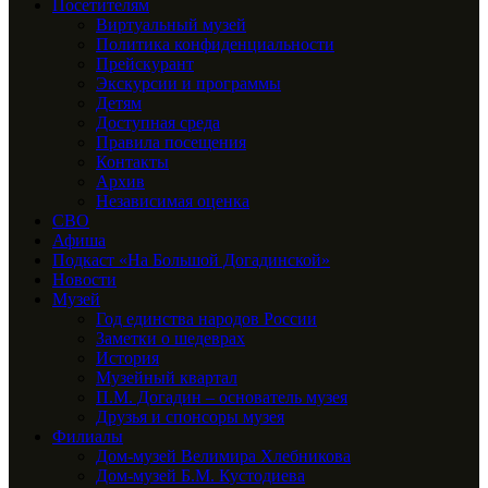
Посетителям
Виртуальный музей
Политика конфиденциальности
Прейскурант
Экскурсии и программы
Детям
Доступная среда
Правила посещения
Контакты
Архив
Независимая оценка
СВО
Афиша
Подкаст «На Большой Догадинской»
Новости
Музей
Год единства народов России
Заметки о шедеврах
История
Музейный квартал
П.М. Догадин – основатель музея
Друзья и спонсоры музея
Филиалы
Дом-музей Велимира Хлебникова
Дом-музей Б.М. Кустодиева