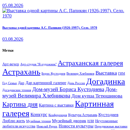
05.08.2026
Выставка одной картины А.С. Папикян (1926-1997). Село. 1970
03.08.2026
Метки
Астраханская галерея
Арт-вечер
Арт-студия "Я-художник"
Астрахань
Выставка
Борис Кустодиев
ГИМ
Велимир Хлебников
Догадинка
Дар картинной галерее
Дар
Год Семьи
День России
Дом-музей Бориса Кустодиева
Дом-
Догадинские чтения
музей Велимира Хлебникова
Дом купца Тетюшинова
Картинная
Картина дня
Картина с выставки
галерея
Конкурс
Кустодиев
Культура Астрахань
Конференция
Музейный дворик
Люблю жить
Неугомонные
НЛИ
Музейные чтения
Новости культуры
любители искусства
Николай Рерих
Передвижные выставки