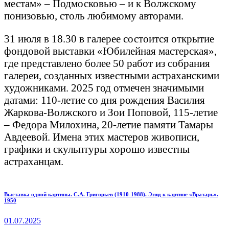
местам» – Подмосковью – и к Волжскому
понизовью, столь любимому авторами.
31 июля в 18.30 в галерее состоится открытие
фондовой выставки «Юбилейная мастерская»,
где представлено более 50 работ из собрания
галереи, созданных известными астраханскими
художниками. 2025 год отмечен значимыми
датами: 110-летие со дня рождения Василия
Жаркова-Волжского и Зои Поповой, 115-летие
– Федора Милохина, 20-летие памяти Тамары
Авдеевой. Имена этих мастеров живописи,
графики и скульптуры хорошо известны
астраханцам.
Навигация
Previous
Выставка одной картины. С.А. Григорьев (1910-1988). Этюд к картине «Вратарь».
1950
post:
по
01.07.2025
записям