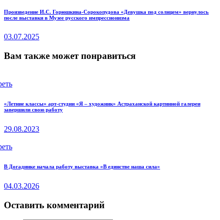
Next
Произведение И.С. Горюшкина-Сорокопудова «Девушка под солнцем» вернулось
после выставки в Музее русского импрессионизма
post:
03.07.2025
Вам также может понравиться
реть
«Летние классы» арт-студии «Я – художник» Астраханской картинной галереи
завершили свою работу
29.08.2023
реть
В Догадинке начала работу выставка «В единстве наша сила»
04.03.2026
Оставить комментарий