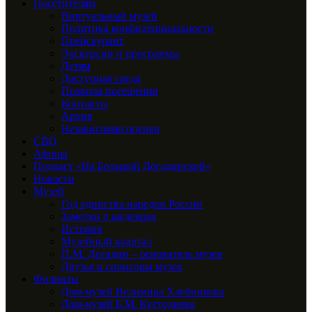
Посетителям
Виртуальный музей
Политика конфиденциальности
Прейскурант
Экскурсии и программы
Детям
Доступная среда
Правила посещения
Контакты
Архив
Независимая оценка
СВО
Афиша
Подкаст «На Большой Догадинской»
Новости
Музей
Год единства народов России
Заметки о шедеврах
История
Музейный квартал
П.М. Догадин – основатель музея
Друзья и спонсоры музея
Филиалы
Дом-музей Велимира Хлебникова
Дом-музей Б.М. Кустодиева