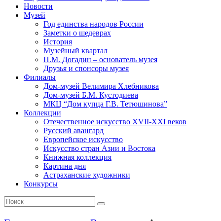
Новости
Музей
Год единства народов России
Заметки о шедеврах
История
Музейный квартал
П.М. Догадин – основатель музея
Друзья и спонсоры музея
Филиалы
Дом-музей Велимира Хлебникова
Дом-музей Б.М. Кустодиева
МКЦ “Дом купца Г.В. Тетюшинова”
Коллекции
Отечественное искусство XVII-XXI веков
Русский авангард
Европейское искусство
Искусство стран Азии и Востока
Книжная коллекция
Картина дня
Астраханские художники
Конкурсы