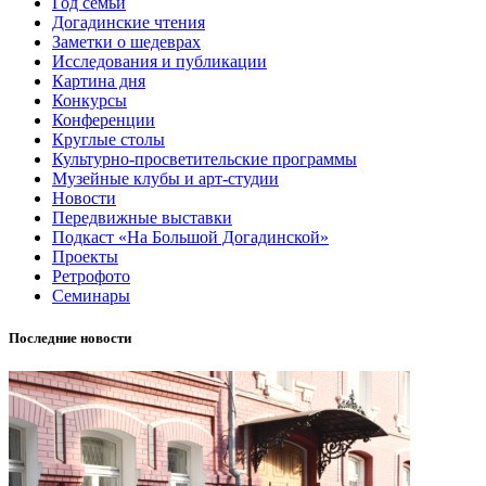
Год семьи
Догадинские чтения
Заметки о шедеврах
Исследования и публикации
Картина дня
Конкурсы
Конференции
Круглые столы
Культурно-просветительские программы
Музейные клубы и арт-студии
Новости
Передвижные выставки
Подкаст «На Большой Догадинской»
Проекты
Ретрофото
Семинары
Последние новости