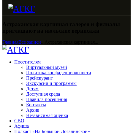
Астраханская картинная галерея и филиалы
приглашают на июльские вернисажи
Главная
Все записи
...
Астраханская картинная...
Посетителям
Виртуальный музей
Политика конфиденциальности
Прейскурант
Экскурсии и программы
Детям
Доступная среда
Правила посещения
Контакты
Архив
Независимая оценка
СВО
Афиша
Подкаст «На Большой Догадинской»