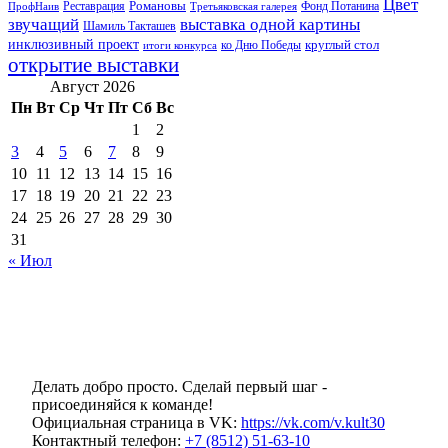
Цвет
Реставрация
Романовы
Фонд Потанина
ПрофНаив
Третьяковская галерея
звучащий
выставка одной картины
Шамиль Такташев
инклюзивный проект
круглый стол
ко Дню Победы
итоги конкурса
открытие выставки
Август 2026
Пн
Вт
Ср
Чт
Пт
Сб
Вс
1
2
3
4
5
6
7
8
9
10
11
12
13
14
15
16
17
18
19
20
21
22
23
24
25
26
27
28
29
30
31
« Июл
Делать добро просто. Сделай первый шаг -
присоединяйся к команде!
Официальная страница в VK:
https://vk.com/v.kult30
Контактный телефон:
+7 (8512) 51-63-10