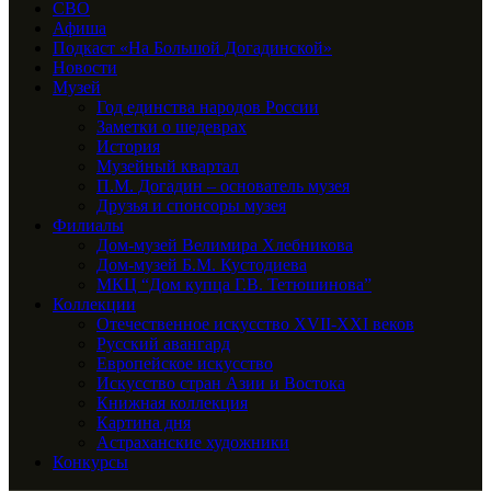
СВО
Афиша
Подкаст «На Большой Догадинской»
Новости
Музей
Год единства народов России
Заметки о шедеврах
История
Музейный квартал
П.М. Догадин – основатель музея
Друзья и спонсоры музея
Филиалы
Дом-музей Велимира Хлебникова
Дом-музей Б.М. Кустодиева
МКЦ “Дом купца Г.В. Тетюшинова”
Коллекции
Отечественное искусство XVII-XXI веков
Русский авангард
Европейское искусство
Искусство стран Азии и Востока
Книжная коллекция
Картина дня
Астраханские художники
Конкурсы