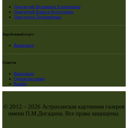
Дом-музей Велимира Хлебникова
Дом-музей Бориса Кустодиева
Дом купца Тетюшинова
Зарубежный отдел
Вконтакте
Соцсети
Вконтакте
Одноклассники
Rutube
© 2012 – 2026 Астраханская картинная галерея
имени П.М.Догадина. Все права защищены.