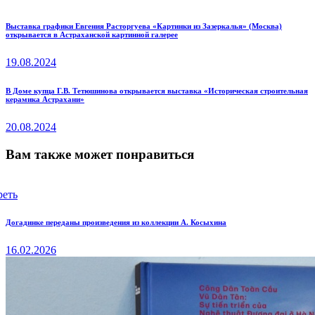
Навигация
Previous
Выставка графики Евгения Расторгуева «Картинки из Зазеркалья» (Москва)
открывается в Астраханской картинной галерее
post:
по
19.08.2024
записям
Next
В Доме купца Г.В. Тетюшинова открывается выставка «Историческая строительная
керамика Астрахани»
post:
20.08.2024
Вам также может понравиться
реть
Догадинке переданы произведения из коллекции А. Косыхина
16.02.2026