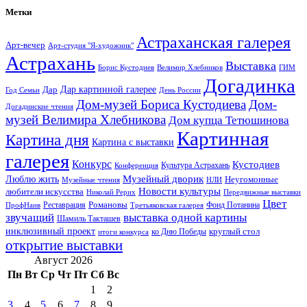
Метки
Астраханская галерея
Арт-вечер
Арт-студия "Я-художник"
Астрахань
Выставка
Борис Кустодиев
ГИМ
Велимир Хлебников
Догадинка
Дар картинной галерее
Дар
Год Семьи
День России
Дом-музей Бориса Кустодиева
Дом-
Догадинские чтения
музей Велимира Хлебникова
Дом купца Тетюшинова
Картинная
Картина дня
Картина с выставки
галерея
Конкурс
Кустодиев
Культура Астрахань
Конференция
Музейный дворик
Люблю жить
Неугомонные
НЛИ
Музейные чтения
Новости культуры
любители искусства
Николай Рерих
Передвижные выставки
Цвет
Реставрация
Романовы
Фонд Потанина
ПрофНаив
Третьяковская галерея
звучащий
выставка одной картины
Шамиль Такташев
инклюзивный проект
круглый стол
ко Дню Победы
итоги конкурса
открытие выставки
Август 2026
Пн
Вт
Ср
Чт
Пт
Сб
Вс
1
2
3
4
5
6
7
8
9