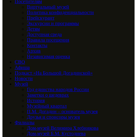
Посетителям
Виртуальный музей
Политика конфиденциальности
Прейскурант
Экскурсии и программы
Детям
Доступная среда
Правила посещения
Контакты
Архив
Независимая оценка
СВО
Афиша
Подкаст «На Большой Догадинской»
Новости
Музей
Год единства народов России
Заметки о шедеврах
История
Музейный квартал
П.М. Догадин – основатель музея
Друзья и спонсоры музея
Филиалы
Дом-музей Велимира Хлебникова
Дом-музей Б.М. Кустодиева