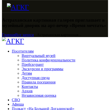
Астраханская картинная галерея приглашает в
музейный дворик на арт-вечер «Время мечтать»
Главная
Все записи
...
Астраханская картинная...
Посетителям
Виртуальный музей
Политика конфиденциальности
Прейскурант
Экскурсии и программы
Детям
Доступная среда
Правила посещения
Контакты
Архив
Независимая оценка
СВО
Афиша
Подкаст «На Большой Догадинской»