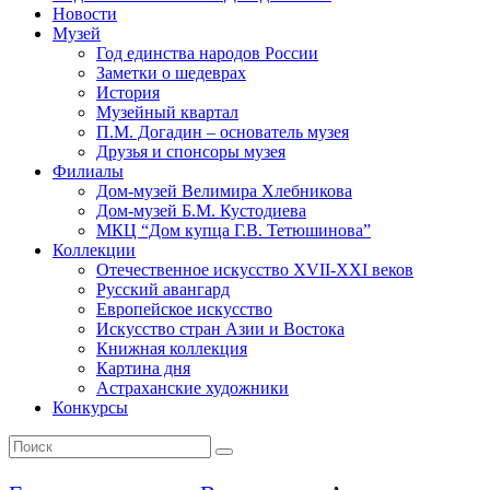
Новости
Музей
Год единства народов России
Заметки о шедеврах
История
Музейный квартал
П.М. Догадин – основатель музея
Друзья и спонсоры музея
Филиалы
Дом-музей Велимира Хлебникова
Дом-музей Б.М. Кустодиева
МКЦ “Дом купца Г.В. Тетюшинова”
Коллекции
Отечественное искусство XVII-XXI веков
Русский авангард
Европейское искусство
Искусство стран Азии и Востока
Книжная коллекция
Картина дня
Астраханские художники
Конкурсы