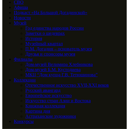
СВО
Афиша
Подкаст «На Большой Догадинской»
Новости
Музей
Год единства народов России
Заметки о шедеврах
История
Музейный квартал
П.М. Догадин – основатель музея
Друзья и спонсоры музея
Филиалы
Дом-музей Велимира Хлебникова
Дом-музей Б.М. Кустодиева
МКЦ “Дом купца Г.В. Тетюшинова”
Коллекции
Отечественное искусство XVII-XXI веков
Русский авангард
Европейское искусство
Искусство стран Азии и Востока
Книжная коллекция
Картина дня
Астраханские художники
Конкурсы