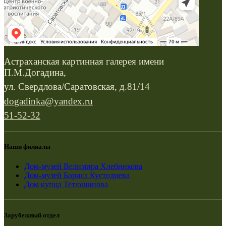
Астраханская картинная галерея имени
П.М.Догадина,
ул. Свердлова/Саратовская, д.81/14
dogadinka@yandex.ru
51-52-32
Наши филиалы
Дом-музей Велимира Хлебникова
Дом-музей Бориса Кустодиева
Дом купца Тетюшинова
Зарубежный отдел