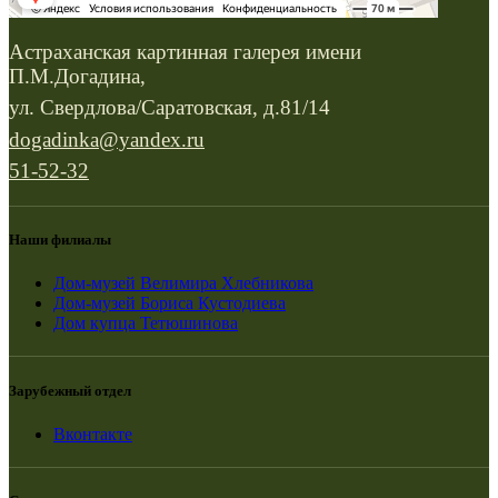
Астраханская картинная галерея имени
П.М.Догадина,
ул. Свердлова/Саратовская, д.81/14
dogadinka@yandex.ru
51-52-32
Наши филиалы
Дом-музей Велимира Хлебникова
Дом-музей Бориса Кустодиева
Дом купца Тетюшинова
Зарубежный отдел
Вконтакте