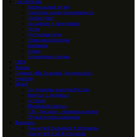
Посетителям
Виртуальный музей
Политика конфиденциальности
Прейскурант
Экскурсии и программы
Детям
Доступная среда
Правила посещения
Контакты
Архив
Независимая оценка
СВО
Афиша
Подкаст «На Большой Догадинской»
Новости
Музей
Год единства народов России
Заметки о шедеврах
История
Музейный квартал
П.М. Догадин – основатель музея
Друзья и спонсоры музея
Филиалы
Дом-музей Велимира Хлебникова
Дом-музей Б.М. Кустодиева