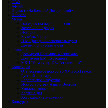
СВО
Афиша
Подкаст «На Большой Догадинской»
Новости
Музей
Год единства народов России
Заметки о шедеврах
История
Музейный квартал
П.М. Догадин – основатель музея
Друзья и спонсоры музея
Филиалы
Дом-музей Велимира Хлебникова
Дом-музей Б.М. Кустодиева
МКЦ “Дом купца Г.В. Тетюшинова”
Коллекции
Отечественное искусство XVII-XXI веков
Русский авангард
Европейское искусство
Искусство стран Азии и Востока
Книжная коллекция
Картина дня
Астраханские художники
Конкурсы