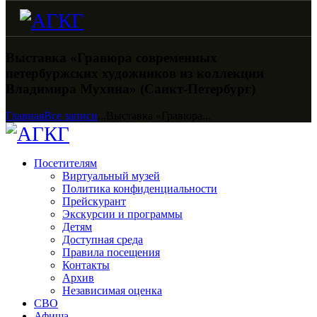
Выставка «Гравюра современных
петербуржских художников из коллекции
Владимира Мухина» (Санкт-Петербург)
Главная
Все записи
...
Выставка «Гравюра...
Посетителям
Виртуальный музей
Политика конфиденциальности
Прейскурант
Экскурсии и программы
Детям
Доступная среда
Правила посещения
Контакты
Архив
Независимая оценка
СВО
Афиша