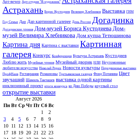
Астраханская галерея
Арт-вечер
Арт-студия "Я-художник"
Астрахань
Выставка
Борис Кустодиев
ГИМ
Велимир Хлебников
Догадинка
Дар картинной галерее
Дар
Год Семьи
День России
Дом-музей Бориса Кустодиева
Дом-
Догадинские чтения
музей Велимира Хлебникова
Дом купца Тетюшинова
Картинная
Картина дня
Картина с выставки
галерея
Конкурс
Кустодиев
Культура Астрахань
Конференция
Музейный дворик
Люблю жить
Неугомонные
НЛИ
Музейные чтения
Новости культуры
любители искусства
Николай Рерих
Передвижные выставки
Цвет
Реставрация
Романовы
Фонд Потанина
ПрофНаив
Третьяковская галерея
звучащий
выставка одной картины
Шамиль Такташев
инклюзивный проект
круглый стол
ко Дню Победы
итоги конкурса
открытие выставки
Август 2026
Пн
Вт
Ср
Чт
Пт
Сб
Вс
1
2
3
4
5
6
7
8
9
10
11
12
13
14
15
16
17
18
19
20
21
22
23