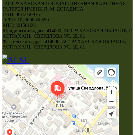
"АСТРАХАНСКАЯ ГОСУДАРСТВЕННАЯ КАРТИННАЯ
ГАЛЕРЕЯ ИМЕНИ П. М. ДОГАДИНА"
ИНН: 3015050916
ОГРН: 1023000858550
КПП: 301501001
Юридический адрес: 414000, АСТРАХАНСКАЯ ОБЛАСТЬ, Г
АСТРАХАНЬ, СВЕРДЛОВА УЛ, ЗД. 81
Фактический адрес: 414000, АСТРАХАНСКАЯ ОБЛАСТЬ, Г
АСТРАХАНЬ, СВЕРДЛОВА УЛ, ЗД. 81