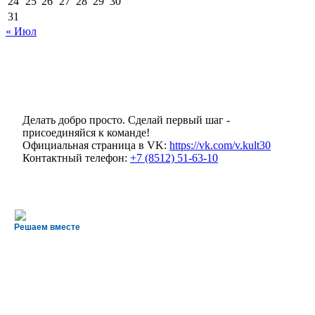
24
25
26
27
28
29
30
31
« Июл
Делать добро просто. Сделай первый шаг -
присоединяйся к команде!
Официальная страница в VK:
https://vk.com/v.kult30
Контактный телефон:
+7 (8512) 51-63-10
Решаем вместе