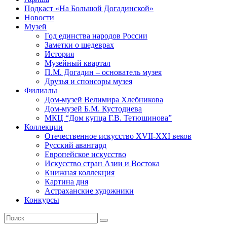
Подкаст «На Большой Догадинской»
Новости
Музей
Год единства народов России
Заметки о шедеврах
История
Музейный квартал
П.М. Догадин – основатель музея
Друзья и спонсоры музея
Филиалы
Дом-музей Велимира Хлебникова
Дом-музей Б.М. Кустодиева
МКЦ “Дом купца Г.В. Тетюшинова”
Коллекции
Отечественное искусство XVII-XXI веков
Русский авангард
Европейское искусство
Искусство стран Азии и Востока
Книжная коллекция
Картина дня
Астраханские художники
Конкурсы