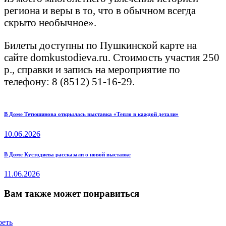
региона и веры в то, что в обычном всегда
скрыто необычное».
Билеты доступны по Пушкинской карте на
сайте domkustodieva.ru. Стоимость участия 250
р., справки и запись на мероприятие по
телефону: 8 (8512) 51-16-29.
Навигация
Previous
В Доме Тетюшинова открылась выставка «Тепло в каждой детали»
post:
по
10.06.2026
записям
Next
В Доме Кустодиева рассказали о новой выставке
post:
11.06.2026
Вам также может понравиться
реть