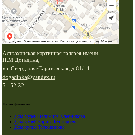
Астраханская картинная галерея имени
П.М.Догадина,
ул. Свердлова/Саратовская, д.81/14
dogadinka@yandex.ru
51-52-32
Наши филиалы
Дом-музей Велимира Хлебникова
Дом-музей Бориса Кустодиева
Дом купца Тетюшинова