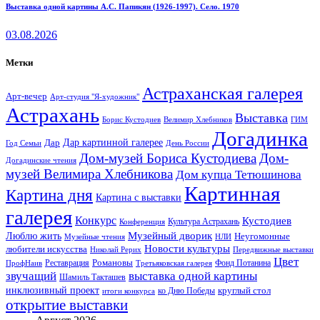
Выставка одной картины А.С. Папикян (1926-1997). Село. 1970
03.08.2026
Метки
Астраханская галерея
Арт-вечер
Арт-студия "Я-художник"
Астрахань
Выставка
Борис Кустодиев
ГИМ
Велимир Хлебников
Догадинка
Дар картинной галерее
Дар
Год Семьи
День России
Дом-музей Бориса Кустодиева
Дом-
Догадинские чтения
музей Велимира Хлебникова
Дом купца Тетюшинова
Картинная
Картина дня
Картина с выставки
галерея
Конкурс
Кустодиев
Культура Астрахань
Конференция
Музейный дворик
Люблю жить
Неугомонные
НЛИ
Музейные чтения
Новости культуры
любители искусства
Николай Рерих
Передвижные выставки
Цвет
Реставрация
Романовы
Фонд Потанина
ПрофНаив
Третьяковская галерея
звучащий
выставка одной картины
Шамиль Такташев
инклюзивный проект
круглый стол
ко Дню Победы
итоги конкурса
открытие выставки