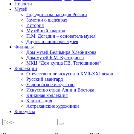
Новости
Музей
Год единства народов России
Заметки о шедеврах
История
Музейный квартал
П.М. Догадин – основатель музея
Друзья и спонсоры музея
Филиалы
Дом-музей Велимира Хлебникова
Дом-музей Б.М. Кустодиева
МКЦ “Дом купца Г.В. Тетюшинова”
Коллекции
Отечественное искусство XVII-XXI веков
Русский авангард
Европейское искусство
Искусство стран Азии и Востока
Книжная коллекция
Картина дня
Астраханские художники
Конкурсы