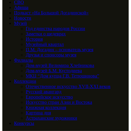
СВО
Афиша
Подкаст «На Большой Догадинской»
Новости
Музей
Год единства народов России
Заметки о шедеврах
История
Музейный квартал
П.М. Догадин – основатель музея
Друзья и спонсоры музея
Филиалы
Дом-музей Велимира Хлебникова
Дом-музей Б.М. Кустодиева
МКЦ “Дом купца Г.В. Тетюшинова”
Коллекции
Отечественное искусство XVII-XXI веков
Русский авангард
Европейское искусство
Искусство стран Азии и Востока
Книжная коллекция
Картина дня
Астраханские художники
Конкурсы