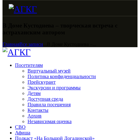
В Доме Кустодиева – творческая встреча с
астраханским автором
Главная
Все записи
...
В Доме Кустодиева –...
Посетителям
Виртуальный музей
Политика конфиденциальности
Прейскурант
Экскурсии и программы
Детям
Доступная среда
Правила посещения
Контакты
Архив
Независимая оценка
СВО
Афиша
Подкаст «На Большой Догадинской»