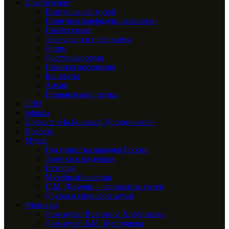
Посетителям
Виртуальный музей
Политика конфиденциальности
Прейскурант
Экскурсии и программы
Детям
Доступная среда
Правила посещения
Контакты
Архив
Независимая оценка
СВО
Афиша
Подкаст «На Большой Догадинской»
Новости
Музей
Год единства народов России
Заметки о шедеврах
История
Музейный квартал
П.М. Догадин – основатель музея
Друзья и спонсоры музея
Филиалы
Дом-музей Велимира Хлебникова
Дом-музей Б.М. Кустодиева