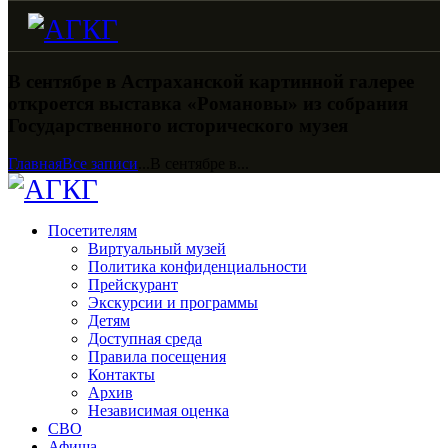
В сентябре в Астраханской картинной галерее
откроется выставка «Романовы» из собрания
Государственного исторического музея
Главная
Все записи
...
В сентябре в...
Посетителям
Виртуальный музей
Политика конфиденциальности
Прейскурант
Экскурсии и программы
Детям
Доступная среда
Правила посещения
Контакты
Архив
Независимая оценка
СВО
Афиша