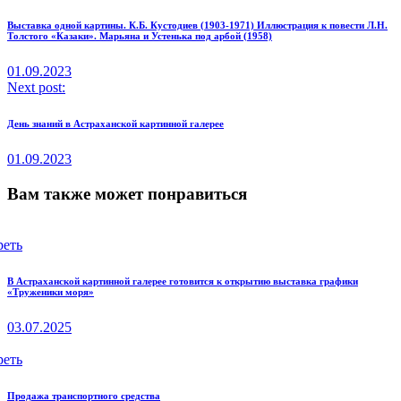
Выставка одной картины. К.Б. Кустодиев (1903-1971) Иллюстрация к повести Л.Н.
Толстого «Казаки». Марьяна и Устенька под арбой (1958)
01.09.2023
Next post:
День знаний в Астраханской картинной галерее
01.09.2023
Вам также может понравиться
реть
В Астраханской картинной галерее готовится к открытию выставка графики
«Труженики моря»
03.07.2025
реть
Продажа транспортного средства