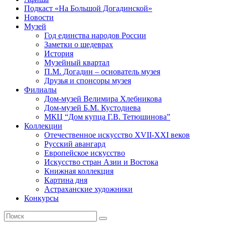
Подкаст «На Большой Догадинской»
Новости
Музей
Год единства народов России
Заметки о шедеврах
История
Музейный квартал
П.М. Догадин – основатель музея
Друзья и спонсоры музея
Филиалы
Дом-музей Велимира Хлебникова
Дом-музей Б.М. Кустодиева
МКЦ “Дом купца Г.В. Тетюшинова”
Коллекции
Отечественное искусство XVII-XXI веков
Русский авангард
Европейское искусство
Искусство стран Азии и Востока
Книжная коллекция
Картина дня
Астраханские художники
Конкурсы