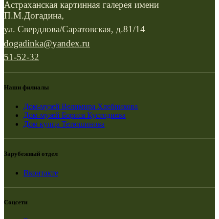
Астраханская картинная галерея имени
П.М.Догадина,
ул. Свердлова/Саратовская, д.81/14
dogadinka@yandex.ru
51-52-32
Наши филиалы
Дом-музей Велимира Хлебникова
Дом-музей Бориса Кустодиева
Дом купца Тетюшинова
Зарубежный отдел
Вконтакте
Соцсети