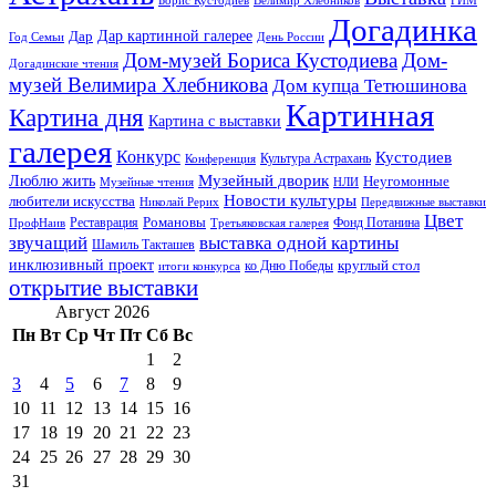
Велимир Хлебников
Догадинка
Дар картинной галерее
Дар
Год Семьи
День России
Дом-музей Бориса Кустодиева
Дом-
Догадинские чтения
музей Велимира Хлебникова
Дом купца Тетюшинова
Картинная
Картина дня
Картина с выставки
галерея
Конкурс
Кустодиев
Культура Астрахань
Конференция
Музейный дворик
Люблю жить
Неугомонные
НЛИ
Музейные чтения
Новости культуры
любители искусства
Николай Рерих
Передвижные выставки
Цвет
Реставрация
Романовы
Фонд Потанина
ПрофНаив
Третьяковская галерея
звучащий
выставка одной картины
Шамиль Такташев
инклюзивный проект
круглый стол
ко Дню Победы
итоги конкурса
открытие выставки
Август 2026
Пн
Вт
Ср
Чт
Пт
Сб
Вс
1
2
3
4
5
6
7
8
9
10
11
12
13
14
15
16
17
18
19
20
21
22
23
24
25
26
27
28
29
30
31