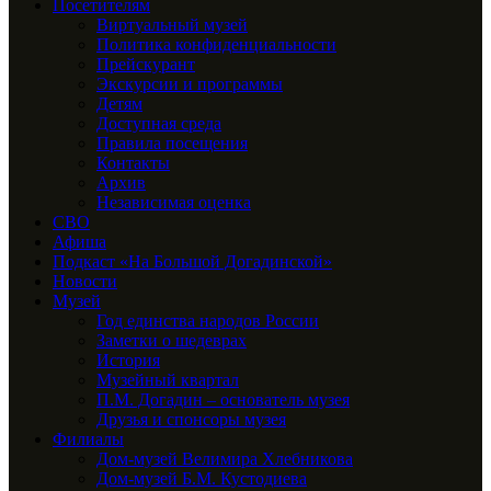
Посетителям
Виртуальный музей
Политика конфиденциальности
Прейскурант
Экскурсии и программы
Детям
Доступная среда
Правила посещения
Контакты
Архив
Независимая оценка
СВО
Афиша
Подкаст «На Большой Догадинской»
Новости
Музей
Год единства народов России
Заметки о шедеврах
История
Музейный квартал
П.М. Догадин – основатель музея
Друзья и спонсоры музея
Филиалы
Дом-музей Велимира Хлебникова
Дом-музей Б.М. Кустодиева