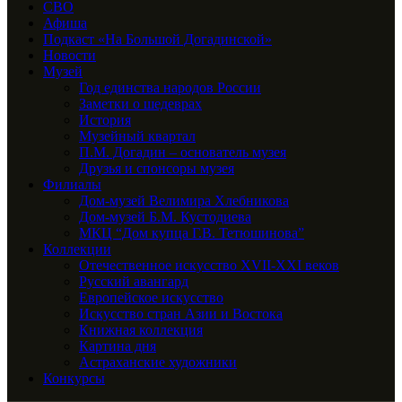
СВО
Афиша
Подкаст «На Большой Догадинской»
Новости
Музей
Год единства народов России
Заметки о шедеврах
История
Музейный квартал
П.М. Догадин – основатель музея
Друзья и спонсоры музея
Филиалы
Дом-музей Велимира Хлебникова
Дом-музей Б.М. Кустодиева
МКЦ “Дом купца Г.В. Тетюшинова”
Коллекции
Отечественное искусство XVII-XXI веков
Русский авангард
Европейское искусство
Искусство стран Азии и Востока
Книжная коллекция
Картина дня
Астраханские художники
Конкурсы