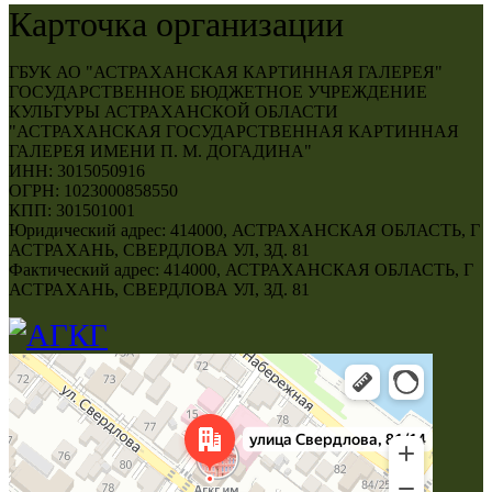
Карточка организации
ГБУК АО "АСТРАХАНСКАЯ КАРТИННАЯ ГАЛЕРЕЯ"
ГОСУДАРСТВЕННОЕ БЮДЖЕТНОЕ УЧРЕЖДЕНИЕ
КУЛЬТУРЫ АСТРАХАНСКОЙ ОБЛАСТИ
"АСТРАХАНСКАЯ ГОСУДАРСТВЕННАЯ КАРТИННАЯ
ГАЛЕРЕЯ ИМЕНИ П. М. ДОГАДИНА"
ИНН: 3015050916
ОГРН: 1023000858550
КПП: 301501001
Юридический адрес: 414000, АСТРАХАНСКАЯ ОБЛАСТЬ, Г
АСТРАХАНЬ, СВЕРДЛОВА УЛ, ЗД. 81
Фактический адрес: 414000, АСТРАХАНСКАЯ ОБЛАСТЬ, Г
АСТРАХАНЬ, СВЕРДЛОВА УЛ, ЗД. 81