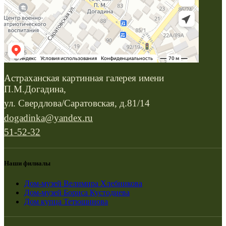
Астраханская картинная галерея имени
П.М.Догадина,
ул. Свердлова/Саратовская, д.81/14
dogadinka@yandex.ru
51-52-32
Наши филиалы
Дом-музей Велимира Хлебникова
Дом-музей Бориса Кустодиева
Дом купца Тетюшинова