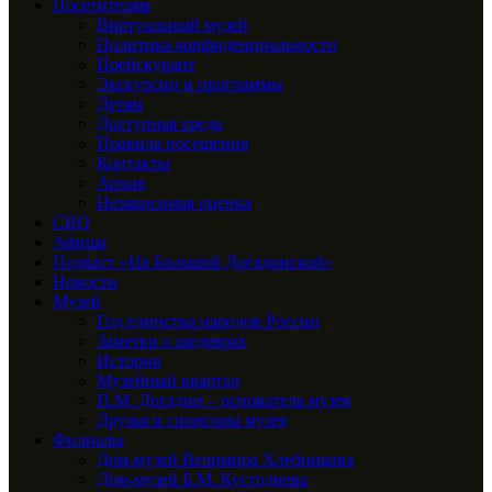
Посетителям
Виртуальный музей
Политика конфиденциальности
Прейскурант
Экскурсии и программы
Детям
Доступная среда
Правила посещения
Контакты
Архив
Независимая оценка
СВО
Афиша
Подкаст «На Большой Догадинской»
Новости
Музей
Год единства народов России
Заметки о шедеврах
История
Музейный квартал
П.М. Догадин – основатель музея
Друзья и спонсоры музея
Филиалы
Дом-музей Велимира Хлебникова
Дом-музей Б.М. Кустодиева