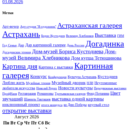
03.08.2026
Метки
Астраханская галерея
Арт-вечер
Арт-студия "Я-художник"
Астрахань
Выставка
Борис Кустодиев
ГИМ
Велимир Хлебников
Догадинка
Дар картинной галерее
Дар
Год Семьи
День России
Дом-музей Бориса Кустодиева
Дом-
Догадинские чтения
музей Велимира Хлебникова
Дом купца Тетюшинова
Картинная
Картина дня
Картина с выставки
галерея
Конкурс
Кустодиев
Культура Астрахань
Конференция
Музейный дворик
Люблю жить
Неугомонные
НЛИ
Музейные чтения
Новости культуры
любители искусства
Николай Рерих
Передвижные выставки
Цвет
Реставрация
Романовы
Фонд Потанина
ПрофНаив
Третьяковская галерея
звучащий
выставка одной картины
Шамиль Такташев
инклюзивный проект
круглый стол
ко Дню Победы
итоги конкурса
открытие выставки
Август 2026
Пн
Вт
Ср
Чт
Пт
Сб
Вс