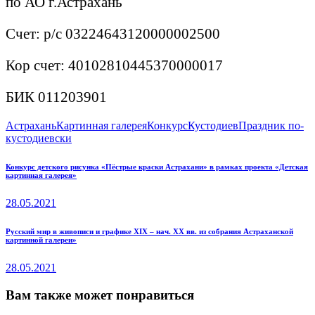
по АО г.Астрахань
Счет: р/с 03224643120000002500
Кор счет: 40102810445370000017
БИК 011203901
Астрахань
Картинная галерея
Конкурс
Кустодиев
Праздник по-
кустодиевски
Навигация
Previous
Конкурс детского рисунка «Пёстрые краски Астрахани» в рамках проекта «Детская
картинная галерея»
post:
по
28.05.2021
записям
Next
Русский мир в живописи и графике XIX – нач. XX вв. из собрания Астраханской
картинной галереи»
post:
28.05.2021
Вам также может понравиться