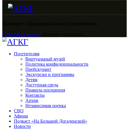
Конкурс «Праздник по-кустодиевски»
Главная
Все записи
...
Конкурс «Праздник...
Посетителям
Виртуальный музей
Политика конфиденциальности
Прейскурант
Экскурсии и программы
Детям
Доступная среда
Правила посещения
Контакты
Архив
Независимая оценка
СВО
Афиша
Подкаст «На Большой Догадинской»
Новости