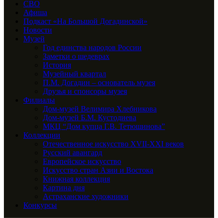
СВО
Афиша
Подкаст «На Большой Догадинской»
Новости
Музей
Год единства народов России
Заметки о шедеврах
История
Музейный квартал
П.М. Догадин – основатель музея
Друзья и спонсоры музея
Филиалы
Дом-музей Велимира Хлебникова
Дом-музей Б.М. Кустодиева
МКЦ “Дом купца Г.В. Тетюшинова”
Коллекции
Отечественное искусство XVII-XXI веков
Русский авангард
Европейское искусство
Искусство стран Азии и Востока
Книжная коллекция
Картина дня
Астраханские художники
Конкурсы