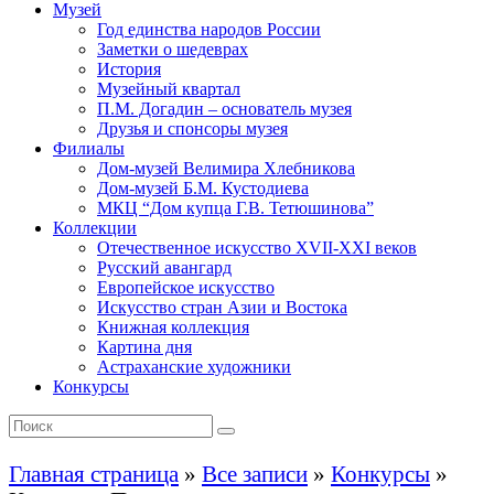
Музей
Год единства народов России
Заметки о шедеврах
История
Музейный квартал
П.М. Догадин – основатель музея
Друзья и спонсоры музея
Филиалы
Дом-музей Велимира Хлебникова
Дом-музей Б.М. Кустодиева
МКЦ “Дом купца Г.В. Тетюшинова”
Коллекции
Отечественное искусство XVII-XXI веков
Русский авангард
Европейское искусство
Искусство стран Азии и Востока
Книжная коллекция
Картина дня
Астраханские художники
Конкурсы
Главная страница
»
Все записи
»
Конкурсы
»