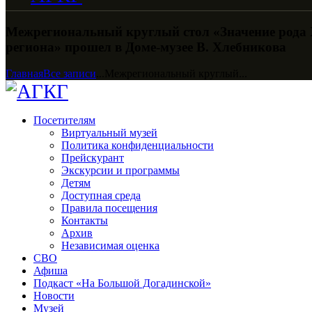
Межрегиональный круглый стол «Значение рода 
региона» прошел в Доме-музее В. Хлебникова
Главная
Все записи
...
Межрегиональный круглый...
Посетителям
Виртуальный музей
Политика конфиденциальности
Прейскурант
Экскурсии и программы
Детям
Доступная среда
Правила посещения
Контакты
Архив
Независимая оценка
СВО
Афиша
Подкаст «На Большой Догадинской»
Новости
Музей