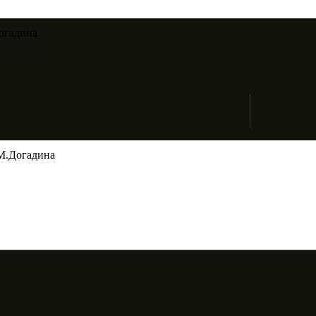
огадина​
М.Догадина​