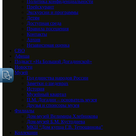
Политика конфиденциальности
Прейскурант
Экскурсии и программы
Детям
Доступная среда
Правила посещения
Контакты
Архив
Независимая оценка
СВО
Афиша
Подкаст «На Большой Догадинской»
Новости
Музей
Год единства народов России
Заметки о шедеврах
История
Музейный квартал
П.М. Догадин – основатель музея
Друзья и спонсоры музея
Филиалы
Дом-музей Велимира Хлебникова
Дом-музей Б.М. Кустодиева
МКЦ “Дом купца Г.В. Тетюшинова”
Коллекции