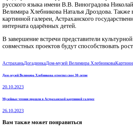
русского языка имени В.В. Виноградова Николай
Велимира Хлебникова Наталья Дроздова. Также в
картинной галереи, Астраханского государствен
интерната одарённых детей.
В завершение встречи представители культурной
совместных проектов будут способствовать росту
Астрахань
Догадинка
Дом-музей Велимира Хлебникова
Картинн
Навигация
Previous
Дом-музей Велимира Хлебникова отметил свое 30-летие
post:
по
20.10.2023
записям
Next
Музейные чтения прошли в Астраханской картинной галерее
post:
26.10.2023
Вам также может понравиться