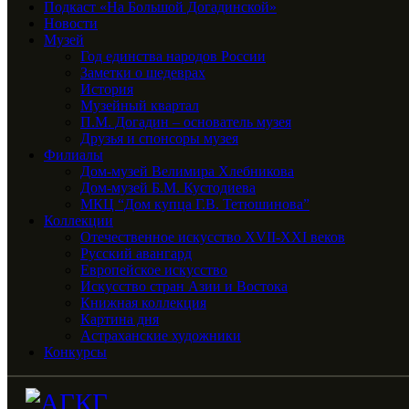
Подкаст «На Большой Догадинской»
Новости
Музей
Год единства народов России
Заметки о шедеврах
История
Музейный квартал
П.М. Догадин – основатель музея
Друзья и спонсоры музея
Филиалы
Дом-музей Велимира Хлебникова
Дом-музей Б.М. Кустодиева
МКЦ “Дом купца Г.В. Тетюшинова”
Коллекции
Отечественное искусство XVII-XXI веков
Русский авангард
Европейское искусство
Искусство стран Азии и Востока
Книжная коллекция
Картина дня
Астраханские художники
Конкурсы