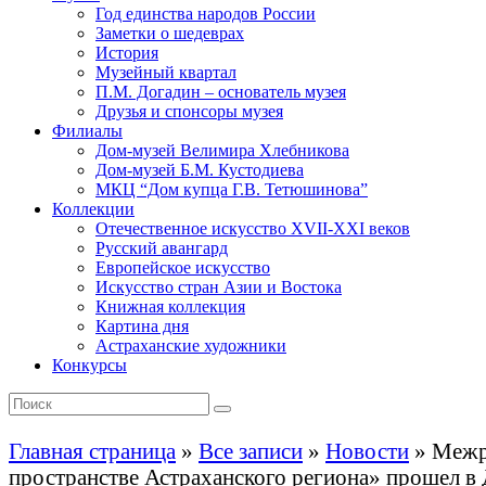
Год единства народов России
Заметки о шедеврах
История
Музейный квартал
П.М. Догадин – основатель музея
Друзья и спонсоры музея
Филиалы
Дом-музей Велимира Хлебникова
Дом-музей Б.М. Кустодиева
МКЦ “Дом купца Г.В. Тетюшинова”
Коллекции
Отечественное искусство XVII-XXI веков
Русский авангард
Европейское искусство
Искусство стран Азии и Востока
Книжная коллекция
Картина дня
Астраханские художники
Конкурсы
Главная страница
»
Все записи
»
Новости
»
Межр
пространстве Астраханского региона» прошел в