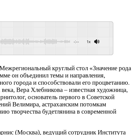
-:--
1x
Powered By
GSpeech
 Межрегиональный круглый стол «Значение рода
мме он объединил темы и направления,
ного города и способствовали его процветанию.
века, Вера Хлебникова – известная художница,
рнитолог, основатель первого в Советской
ений Велимира, астраханским потомкам
нию творчества будетлянина в современной
Парнис (Москва), ведущий сотрудник Института