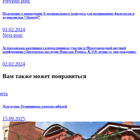
Previous post:
Положение о проведении X регионального конкурса для начинающих филологов и
журналистов “Литер@”
01.02.2024
Next post:
Астраханская картинная галерея приняла участие в Международной научной
конференции «Творческое наследие Николая Рериха. К 150-летию со дня рождения»
02.02.2024
Вам также может понравиться
реть
Дом купца Тетюшинова отметил юбилей
15.09.2025