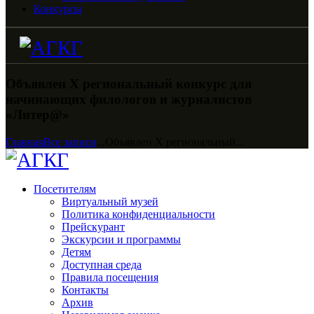
Конкурсы
Объявлен X региональный конкурс для
начинающих филологов и журналистов
«Литер@»
Главная
Все записи
...
Объявлен X региональный...
Посетителям
Виртуальный музей
Политика конфиденциальности
Прейскурант
Экскурсии и программы
Детям
Доступная среда
Правила посещения
Контакты
Архив