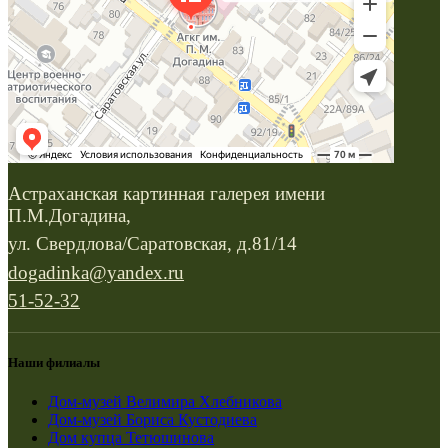
Астраханская картинная галерея имени
П.М.Догадина,
ул. Свердлова/Саратовская, д.81/14
dogadinka@yandex.ru
51-52-32
Наши филиалы
Дом-музей Велимира Хлебникова
Дом-музей Бориса Кустодиева
Дом купца Тетюшинова