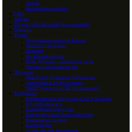
Архив
Независимая оценка
СВО
Афиша
Подкаст «На Большой Догадинской»
Новости
Музей
Год единства народов России
Заметки о шедеврах
История
Музейный квартал
П.М. Догадин – основатель музея
Друзья и спонсоры музея
Филиалы
Дом-музей Велимира Хлебникова
Дом-музей Б.М. Кустодиева
МКЦ “Дом купца Г.В. Тетюшинова”
Коллекции
Отечественное искусство XVII-XXI веков
Русский авангард
Европейское искусство
Искусство стран Азии и Востока
Книжная коллекция
Картина дня
Астраханские художники