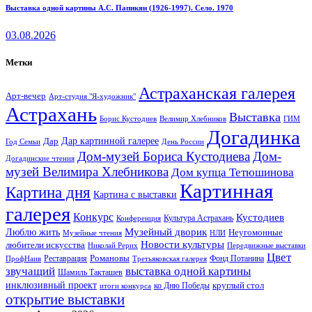
Выставка одной картины А.С. Папикян (1926-1997). Село. 1970
03.08.2026
Метки
Астраханская галерея
Арт-вечер
Арт-студия "Я-художник"
Астрахань
Выставка
Борис Кустодиев
ГИМ
Велимир Хлебников
Догадинка
Дар картинной галерее
Дар
Год Семьи
День России
Дом-музей Бориса Кустодиева
Дом-
Догадинские чтения
музей Велимира Хлебникова
Дом купца Тетюшинова
Картинная
Картина дня
Картина с выставки
галерея
Конкурс
Кустодиев
Культура Астрахань
Конференция
Музейный дворик
Люблю жить
Неугомонные
НЛИ
Музейные чтения
Новости культуры
любители искусства
Николай Рерих
Передвижные выставки
Цвет
Реставрация
Романовы
Фонд Потанина
ПрофНаив
Третьяковская галерея
звучащий
выставка одной картины
Шамиль Такташев
инклюзивный проект
круглый стол
ко Дню Победы
итоги конкурса
открытие выставки