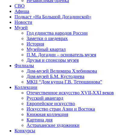
Независимая оценка
СВО
Афиша
Подкаст «На Большой Догадинской»
Новости
Музей
Год единства народов России
Заметки о шедеврах
История
Музейный квартал
П.М. Догадин – основатель музея
Друзья и спонсоры музея
Филиалы
Дом-музей Велимира Хлебникова
Дом-музей Б.М. Кустодиева
МКЦ “Дом купца Г.В. Тетюшинова”
Коллекции
Отечественное искусство XVII-XXI веков
Русский авангард
Европейское искусство
Искусство стран Азии и Востока
Книжная коллекция
Картина дня
Астраханские художники
Конкурсы