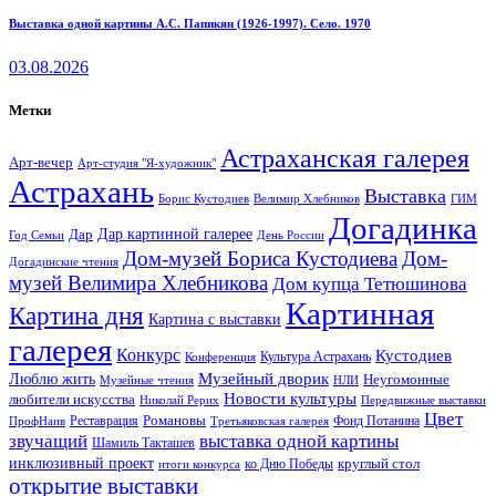
Выставка одной картины А.С. Папикян (1926-1997). Село. 1970
03.08.2026
Метки
Астраханская галерея
Арт-вечер
Арт-студия "Я-художник"
Астрахань
Выставка
Борис Кустодиев
ГИМ
Велимир Хлебников
Догадинка
Дар картинной галерее
Дар
Год Семьи
День России
Дом-музей Бориса Кустодиева
Дом-
Догадинские чтения
музей Велимира Хлебникова
Дом купца Тетюшинова
Картинная
Картина дня
Картина с выставки
галерея
Конкурс
Кустодиев
Культура Астрахань
Конференция
Музейный дворик
Люблю жить
Неугомонные
НЛИ
Музейные чтения
Новости культуры
любители искусства
Николай Рерих
Передвижные выставки
Цвет
Реставрация
Романовы
Фонд Потанина
ПрофНаив
Третьяковская галерея
звучащий
выставка одной картины
Шамиль Такташев
инклюзивный проект
круглый стол
ко Дню Победы
итоги конкурса
открытие выставки