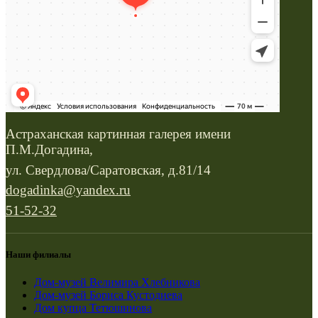
Астраханская картинная галерея имени
П.М.Догадина,
ул. Свердлова/Саратовская, д.81/14
dogadinka@yandex.ru
51-52-32
Наши филиалы
Дом-музей Велимира Хлебникова
Дом-музей Бориса Кустодиева
Дом купца Тетюшинова