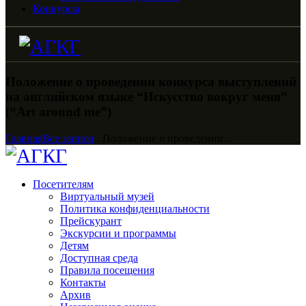
Конкурсы
Положение о проведении конкурса выступлений
на английском языке “Искусство вокруг меня”
(“Art around me”)
Главная
Все записи
...
Положение о проведении...
Посетителям
Виртуальный музей
Политика конфиденциальности
Прейскурант
Экскурсии и программы
Детям
Доступная среда
Правила посещения
Контакты
Архив