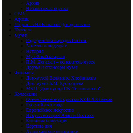
Архив
Независимая оценка
СВО
Афиша
Подкаст «На Большой Догадинской»
Новости
Музей
Год единства народов России
Заметки о шедеврах
История
Музейный квартал
П.М. Догадин – основатель музея
Друзья и спонсоры музея
Филиалы
Дом-музей Велимира Хлебникова
Дом-музей Б.М. Кустодиева
МКЦ “Дом купца Г.В. Тетюшинова”
Коллекции
Отечественное искусство XVII-XXI веков
Русский авангард
Европейское искусство
Искусство стран Азии и Востока
Книжная коллекция
Картина дня
Астраханские художники