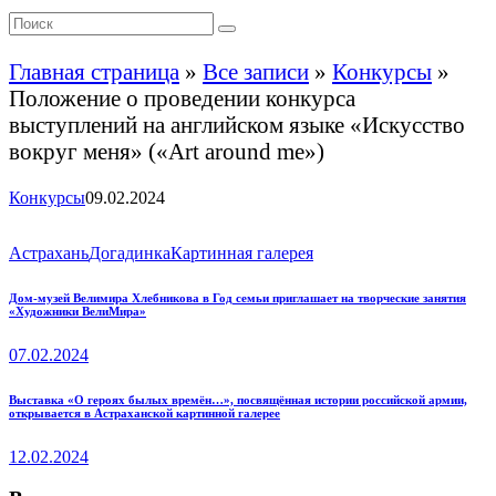
Главная страница
»
Все записи
»
Конкурсы
»
Положение о проведении конкурса
выступлений на английском языке «Искусство
вокруг меня» («Art around me»)
Конкурсы
09.02.2024
Астрахань
Догадинка
Картинная галерея
Навигация
Previous
Дом-музей Велимира Хлебникова в Год семьи приглашает на творческие занятия
«Художники ВелиМира»
post:
по
07.02.2024
записям
Next
Выставка «О героях былых времён…», посвящённая истории российской армии,
открывается в Астраханской картинной галерее
post:
12.02.2024