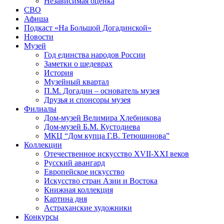
Независимая оценка
СВО
Афиша
Подкаст «На Большой Догадинской»
Новости
Музей
Год единства народов России
Заметки о шедеврах
История
Музейный квартал
П.М. Догадин – основатель музея
Друзья и спонсоры музея
Филиалы
Дом-музей Велимира Хлебникова
Дом-музей Б.М. Кустодиева
МКЦ “Дом купца Г.В. Тетюшинова”
Коллекции
Отечественное искусство XVII-XXI веков
Русский авангард
Европейское искусство
Искусство стран Азии и Востока
Книжная коллекция
Картина дня
Астраханские художники
Конкурсы