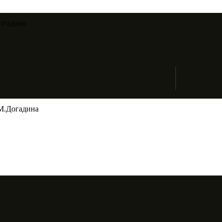
огадина​
М.Догадина​