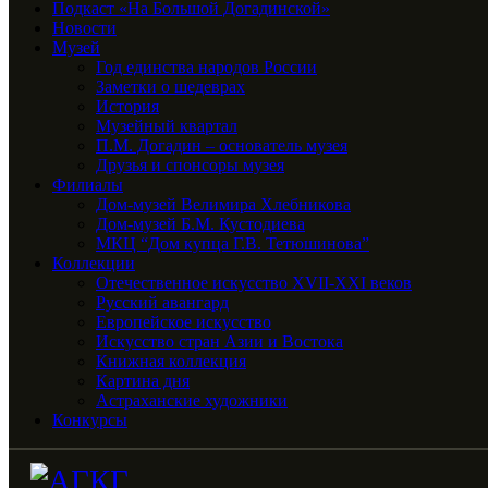
Подкаст «На Большой Догадинской»
Новости
Музей
Год единства народов России
Заметки о шедеврах
История
Музейный квартал
П.М. Догадин – основатель музея
Друзья и спонсоры музея
Филиалы
Дом-музей Велимира Хлебникова
Дом-музей Б.М. Кустодиева
МКЦ “Дом купца Г.В. Тетюшинова”
Коллекции
Отечественное искусство XVII-XXI веков
Русский авангард
Европейское искусство
Искусство стран Азии и Востока
Книжная коллекция
Картина дня
Астраханские художники
Конкурсы