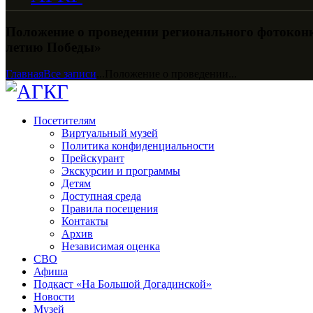
Положение о проведении регионального фотоконк
летию Победы»
Главная
Все записи
...
Положение о проведении...
Посетителям
Виртуальный музей
Политика конфиденциальности
Прейскурант
Экскурсии и программы
Детям
Доступная среда
Правила посещения
Контакты
Архив
Независимая оценка
СВО
Афиша
Подкаст «На Большой Догадинской»
Новости
Музей