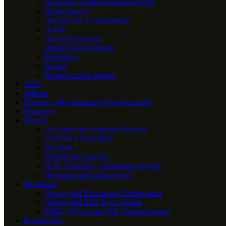
Политика конфиденциальности
Прейскурант
Экскурсии и программы
Детям
Доступная среда
Правила посещения
Контакты
Архив
Независимая оценка
СВО
Афиша
Подкаст «На Большой Догадинской»
Новости
Музей
Год единства народов России
Заметки о шедеврах
История
Музейный квартал
П.М. Догадин – основатель музея
Друзья и спонсоры музея
Филиалы
Дом-музей Велимира Хлебникова
Дом-музей Б.М. Кустодиева
МКЦ “Дом купца Г.В. Тетюшинова”
Коллекции