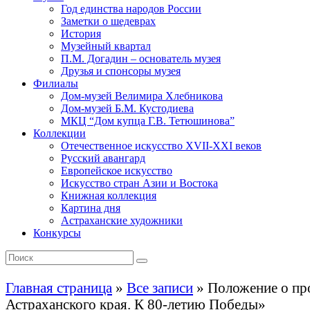
Год единства народов России
Заметки о шедеврах
История
Музейный квартал
П.М. Догадин – основатель музея
Друзья и спонсоры музея
Филиалы
Дом-музей Велимира Хлебникова
Дом-музей Б.М. Кустодиева
МКЦ “Дом купца Г.В. Тетюшинова”
Коллекции
Отечественное искусство XVII-XXI веков
Русский авангард
Европейское искусство
Искусство стран Азии и Востока
Книжная коллекция
Картина дня
Астраханские художники
Конкурсы
Главная страница
»
Все записи
»
Положение о пр
Астраханского края. К 80-летию Победы»