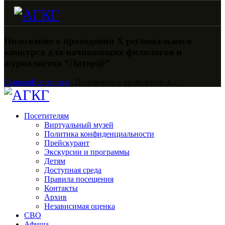
Положение о проведении X регионального
конкурса для начинающих филологов и
журналистов “Литер@”
Главная
Все записи
...
Положение о проведении X...
Посетителям
Виртуальный музей
Политика конфиденциальности
Прейскурант
Экскурсии и программы
Детям
Доступная среда
Правила посещения
Контакты
Архив
Независимая оценка
СВО
Афиша