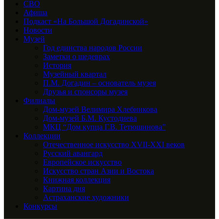
СВО
Афиша
Подкаст «На Большой Догадинской»
Новости
Музей
Год единства народов России
Заметки о шедеврах
История
Музейный квартал
П.М. Догадин – основатель музея
Друзья и спонсоры музея
Филиалы
Дом-музей Велимира Хлебникова
Дом-музей Б.М. Кустодиева
МКЦ “Дом купца Г.В. Тетюшинова”
Коллекции
Отечественное искусство XVII-XXI веков
Русский авангард
Европейское искусство
Искусство стран Азии и Востока
Книжная коллекция
Картина дня
Астраханские художники
Конкурсы