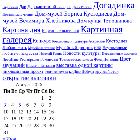
Догадинка
Дар картинной галерее
Дар
Год Семьи
День России
Дом-музей Бориса Кустодиева
Дом-
Догадинские чтения
музей Велимира Хлебникова
Дом купца Тетюшинова
Картинная
Картина дня
Картина с выставки
галерея
Конкурс
Кустодиев
Культура Астрахань
Конференция
Музейный дворик
Люблю жить
Неугомонные
НЛИ
Музейные чтения
Новости культуры
любители искусства
Николай Рерих
Передвижные выставки
Цвет
Реставрация
Романовы
Фонд Потанина
ПрофНаив
Третьяковская галерея
звучащий
выставка одной картины
Шамиль Такташев
инклюзивный проект
круглый стол
ко Дню Победы
итоги конкурса
открытие выставки
Август 2026
Пн
Вт
Ср
Чт
Пт
Сб
Вс
1
2
3
4
5
6
7
8
9
10
11
12
13
14
15
16
17
18
19
20
21
22
23
24
25
26
27
28
29
30
31
« Июл