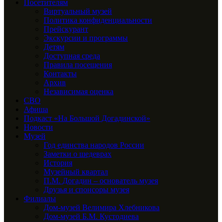
Посетителям
Виртуальный музей
Политика конфиденциальности
Прейскурант
Экскурсии и программы
Детям
Доступная среда
Правила посещения
Контакты
Архив
Независимая оценка
СВО
Афиша
Подкаст «На Большой Догадинской»
Новости
Музей
Год единства народов России
Заметки о шедеврах
История
Музейный квартал
П.М. Догадин – основатель музея
Друзья и спонсоры музея
Филиалы
Дом-музей Велимира Хлебникова
Дом-музей Б.М. Кустодиева