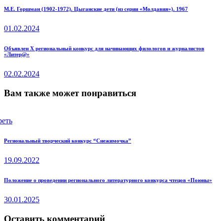
Навигация
Previous
М.Е. Горшман (1902-1972). Цыганские дети (из серии «Молдавия»). 1967
post:
по
01.02.2024
записям
Next
Объявлен X региональный конкурс для начинающих филологов и журналистов
«Литер@»
post:
02.02.2024
Вам также может понравиться
реть
Региональный творческий конкурс “Снежимочка”
19.09.2022
Положение о проведении регионального литературного конкурса чтецов «Поюны»
30.01.2025
Оставить комментарий