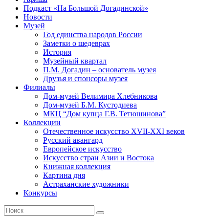
Подкаст «На Большой Догадинской»
Новости
Музей
Год единства народов России
Заметки о шедеврах
История
Музейный квартал
П.М. Догадин – основатель музея
Друзья и спонсоры музея
Филиалы
Дом-музей Велимира Хлебникова
Дом-музей Б.М. Кустодиева
МКЦ “Дом купца Г.В. Тетюшинова”
Коллекции
Отечественное искусство XVII-XXI веков
Русский авангард
Европейское искусство
Искусство стран Азии и Востока
Книжная коллекция
Картина дня
Астраханские художники
Конкурсы