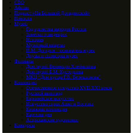
СВО
Афиша
Подкаст «На Большой Догадинской»
Новости
Музей
Год единства народов России
Заметки о шедеврах
История
Музейный квартал
П.М. Догадин – основатель музея
Друзья и спонсоры музея
Филиалы
Дом-музей Велимира Хлебникова
Дом-музей Б.М. Кустодиева
МКЦ “Дом купца Г.В. Тетюшинова”
Коллекции
Отечественное искусство XVII-XXI веков
Русский авангард
Европейское искусство
Искусство стран Азии и Востока
Книжная коллекция
Картина дня
Астраханские художники
Конкурсы