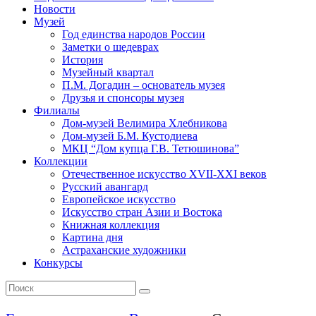
Новости
Музей
Год единства народов России
Заметки о шедеврах
История
Музейный квартал
П.М. Догадин – основатель музея
Друзья и спонсоры музея
Филиалы
Дом-музей Велимира Хлебникова
Дом-музей Б.М. Кустодиева
МКЦ “Дом купца Г.В. Тетюшинова”
Коллекции
Отечественное искусство XVII-XXI веков
Русский авангард
Европейское искусство
Искусство стран Азии и Востока
Книжная коллекция
Картина дня
Астраханские художники
Конкурсы