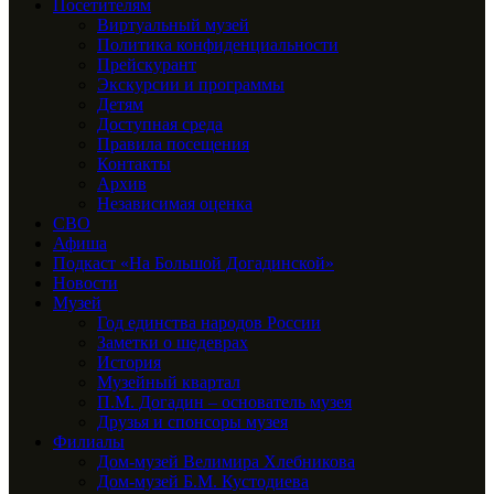
Посетителям
Виртуальный музей
Политика конфиденциальности
Прейскурант
Экскурсии и программы
Детям
Доступная среда
Правила посещения
Контакты
Архив
Независимая оценка
СВО
Афиша
Подкаст «На Большой Догадинской»
Новости
Музей
Год единства народов России
Заметки о шедеврах
История
Музейный квартал
П.М. Догадин – основатель музея
Друзья и спонсоры музея
Филиалы
Дом-музей Велимира Хлебникова
Дом-музей Б.М. Кустодиева