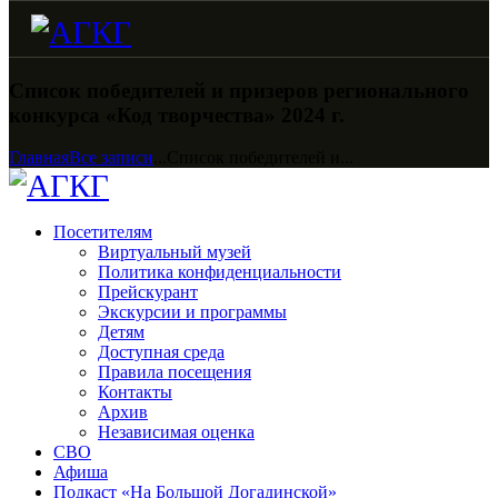
Список победителей и призеров регионального
конкурса «Код творчества» 2024 г.
Главная
Все записи
...
Список победителей и...
Посетителям
Виртуальный музей
Политика конфиденциальности
Прейскурант
Экскурсии и программы
Детям
Доступная среда
Правила посещения
Контакты
Архив
Независимая оценка
СВО
Афиша
Подкаст «На Большой Догадинской»