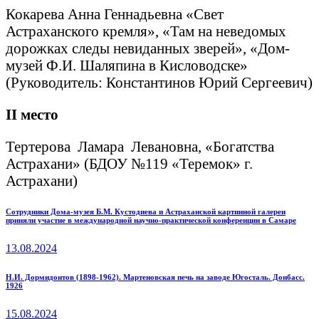
Кокарева Анна Геннадьевна «Свет
Астраханского кремля», «Там на неведомых
дорожках следы невиданных зверей», «Дом-
музей Ф.И. Шаляпина в Кисловодске»
(Руководитель: Константинов Юрий Сергеевич)
II
место
Тертерова Ламара Левановна, «Богатства
Астрахани» (БДОУ №119 «Теремок» г.
Астрахани)
Навигация
Previous
Сотрудники Дома-музея Б.М. Кустодиева и Астраханской картинной галереи
приняли участие в международной научно-практической конференции в Самаре
post:
по
13.08.2024
записям
Next
Н.И. Дормидонтов (1898-1962). Мартеновская печь на заводе Югосталь. Донбасс.
1926
post:
15.08.2024