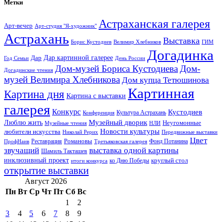
Метки
Астраханская галерея
Арт-вечер
Арт-студия "Я-художник"
Астрахань
Выставка
Борис Кустодиев
ГИМ
Велимир Хлебников
Догадинка
Дар картинной галерее
Дар
Год Семьи
День России
Дом-музей Бориса Кустодиева
Дом-
Догадинские чтения
музей Велимира Хлебникова
Дом купца Тетюшинова
Картинная
Картина дня
Картина с выставки
галерея
Конкурс
Кустодиев
Культура Астрахань
Конференция
Музейный дворик
Люблю жить
Неугомонные
НЛИ
Музейные чтения
Новости культуры
любители искусства
Николай Рерих
Передвижные выставки
Цвет
Реставрация
Романовы
Фонд Потанина
ПрофНаив
Третьяковская галерея
звучащий
выставка одной картины
Шамиль Такташев
инклюзивный проект
круглый стол
ко Дню Победы
итоги конкурса
открытие выставки
Август 2026
Пн
Вт
Ср
Чт
Пт
Сб
Вс
1
2
3
4
5
6
7
8
9