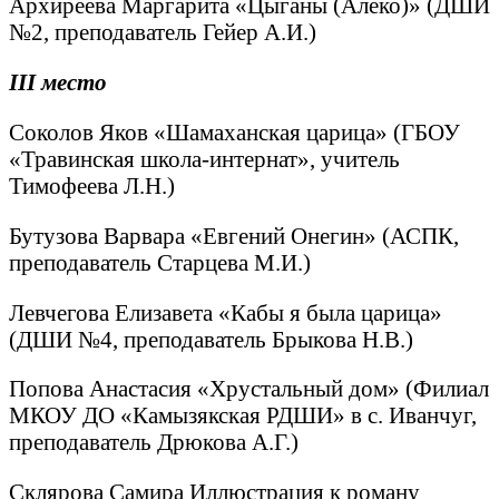
Архиреева Маргарита «Цыганы (Алеко)» (ДШИ
№2, преподаватель Гейер А.И.)
III
место
Соколов Яков «Шамаханская царица» (ГБОУ
«Травинская школа-интернат», учитель
Тимофеева Л.Н.)
Бутузова Варвара «Евгений Онегин» (АСПК,
преподаватель Старцева М.И.)
Левчегова Елизавета «Кабы я была царица»
(ДШИ №4, преподаватель Брыкова Н.В.)
Попова Анастасия «Хрустальный дом» (Филиал
МКОУ ДО «Камызякская РДШИ» в с. Иванчуг,
преподаватель Дрюкова А.Г.)
Склярова Самира Иллюстрация к роману