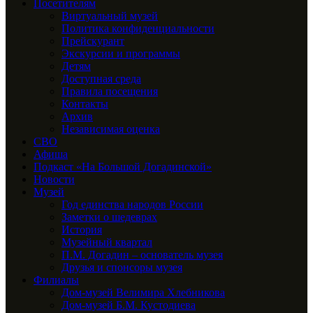
Посетителям
Виртуальный музей
Политика конфиденциальности
Прейскурант
Экскурсии и программы
Детям
Доступная среда
Правила посещения
Контакты
Архив
Независимая оценка
СВО
Афиша
Подкаст «На Большой Догадинской»
Новости
Музей
Год единства народов России
Заметки о шедеврах
История
Музейный квартал
П.М. Догадин – основатель музея
Друзья и спонсоры музея
Филиалы
Дом-музей Велимира Хлебникова
Дом-музей Б.М. Кустодиева