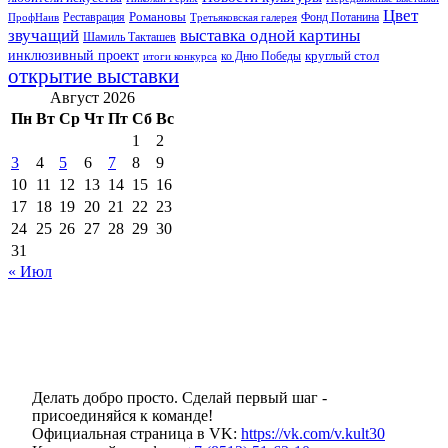
Цвет
Реставрация
Романовы
Фонд Потанина
ПрофНаив
Третьяковская галерея
звучащий
выставка одной картины
Шамиль Такташев
инклюзивный проект
круглый стол
ко Дню Победы
итоги конкурса
открытие выставки
Август 2026
Пн
Вт
Ср
Чт
Пт
Сб
Вс
1
2
3
4
5
6
7
8
9
10
11
12
13
14
15
16
17
18
19
20
21
22
23
24
25
26
27
28
29
30
31
« Июл
Делать добро просто. Сделай первый шаг -
присоединяйся к команде!
Официальная страница в VK:
https://vk.com/v.kult30