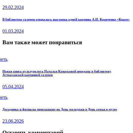
post:
по
29.02.2024
записям
Next
В библиотеке галереи открылась выставка одной картины А.И. Кравченко «Крым»
post:
01.03.2024
Вам также может понравиться
реть
Новая книга культуролога Натальи Канатьевой передана в библиотеку
Астраханской картинной галереи
05.04.2024
реть
Догадинка и филиалы приглашают на День молодежи и День семьи в музее
23.06.2026
Оставить комментарий