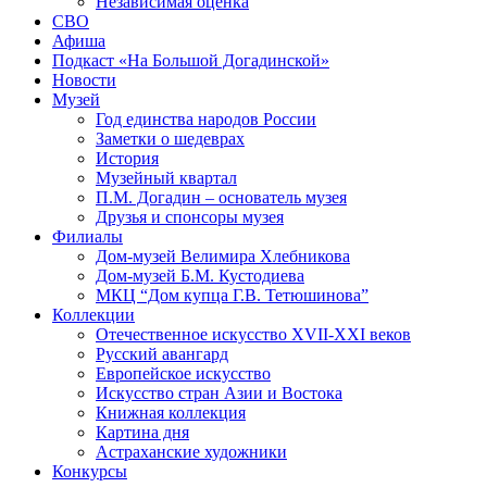
Независимая оценка
СВО
Афиша
Подкаст «На Большой Догадинской»
Новости
Музей
Год единства народов России
Заметки о шедеврах
История
Музейный квартал
П.М. Догадин – основатель музея
Друзья и спонсоры музея
Филиалы
Дом-музей Велимира Хлебникова
Дом-музей Б.М. Кустодиева
МКЦ “Дом купца Г.В. Тетюшинова”
Коллекции
Отечественное искусство XVII-XXI веков
Русский авангард
Европейское искусство
Искусство стран Азии и Востока
Книжная коллекция
Картина дня
Астраханские художники
Конкурсы