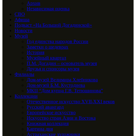
Архив
Независимая оценка
СВО
Афиша
Подкаст «На Большой Догадинской»
Новости
Музей
Год единства народов России
Заметки о шедеврах
История
Музейный квартал
П.М. Догадин – основатель музея
Друзья и спонсоры музея
Филиалы
Дом-музей Велимира Хлебникова
Дом-музей Б.М. Кустодиева
МКЦ “Дом купца Г.В. Тетюшинова”
Коллекции
Отечественное искусство XVII-XXI веков
Русский авангард
Европейское искусство
Искусство стран Азии и Востока
Книжная коллекция
Картина дня
Астраханские художники