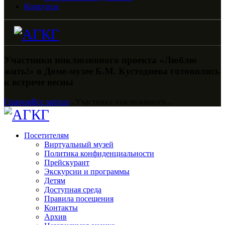
Конкурсы
Участники инклюзивного проекта «Люблю
жить!» в Доме-музее Б.М. Кустодиева готовились
к встрече весны
Главная
Все записи
...
Участники инклюзивного...
Посетителям
Виртуальный музей
Политика конфиденциальности
Прейскурант
Экскурсии и программы
Детям
Доступная среда
Правила посещения
Контакты
Архив