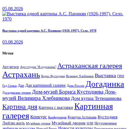
05.08.2026
Выставка одной картины А.С. Папикян (1926-1997). Село. 1970
03.08.2026
Метки
Астраханская галерея
Арт-вечер
Арт-студия "Я-художник"
Астрахань
Выставка
Борис Кустодиев
ГИМ
Велимир Хлебников
Догадинка
Дар картинной галерее
Дар
Год Семьи
День России
Дом-музей Бориса Кустодиева
Дом-
Догадинские чтения
музей Велимира Хлебникова
Дом купца Тетюшинова
Картинная
Картина дня
Картина с выставки
галерея
Конкурс
Кустодиев
Культура Астрахань
Конференция
Музейный дворик
Люблю жить
Неугомонные
НЛИ
Музейные чтения
Новости культуры
любители искусства
Николай Рерих
Передвижные выставки