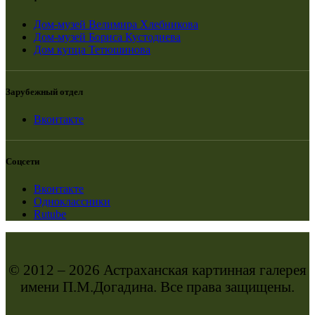
Дом-музей Велимира Хлебникова
Дом-музей Бориса Кустодиева
Дом купца Тетюшинова
Зарубежный отдел
Вконтакте
Соцсети
Вконтакте
Одноклассники
Rutube
© 2012 – 2026 Астраханская картинная галерея
имени П.М.Догадина. Все права защищены.