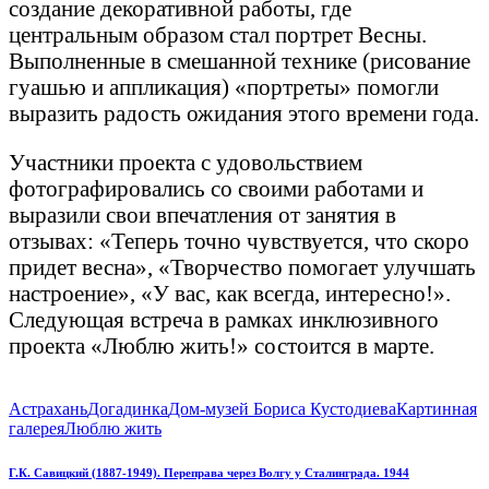
создание декоративной работы, где
центральным образом стал портрет Весны.
Выполненные в смешанной технике (рисование
гуашью и аппликация) «портреты» помогли
выразить радость ожидания этого времени года.
Участники проекта с удовольствием
фотографировались со своими работами и
выразили свои впечатления от занятия в
отзывах: «Теперь точно чувствуется, что скоро
придет весна», «Творчество помогает улучшать
настроение», «У вас, как всегда, интересно!».
Следующая встреча в рамках инклюзивного
проекта «Люблю жить!» состоится в марте.
Астрахань
Догадинка
Дом-музей Бориса Кустодиева
Картинная
галерея
Люблю жить
Навигация
Previous
Г.К. Савицкий (1887-1949). Переправа через Волгу у Сталинграда. 1944