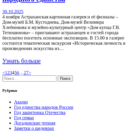
30.10.2025
4 ноября Астраханская картинная галерея и её филиалы –
Дом-музей Б.М. Кустодиева, Дом-музей Велимира
Хлебникова и музейно-культурный центр «Дом купца Г.В.
Тетюшинова» – приглашают астраханцев и гостей города
бесплатно посетить основные экспозиции. В 15.00 в галерее
состоится тематическая экскурсия «Историческая личность в
произведениях искусства из…
Узнать больше
Навигация
Page
Page
Page
Page
Page
Page
Page
<
1
2
3
4
5
6
…
27
>
Найти:
по
записям
Рубрики
Акции
Год единства народов России
Год защитника Отечества
Год семьи
Догадинские чтения
Заметки о шедеврах