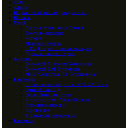
СВО
Афиша
Подкаст «На Большой Догадинской»
Новости
Музей
Год единства народов России
Заметки о шедеврах
История
Музейный квартал
П.М. Догадин – основатель музея
Друзья и спонсоры музея
Филиалы
Дом-музей Велимира Хлебникова
Дом-музей Б.М. Кустодиева
МКЦ “Дом купца Г.В. Тетюшинова”
Коллекции
Отечественное искусство XVII-XXI веков
Русский авангард
Европейское искусство
Искусство стран Азии и Востока
Книжная коллекция
Картина дня
Астраханские художники
Конкурсы