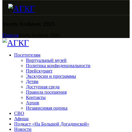
Yearly Archives: 2025
Главная
Yearly Archives: 2025
Посетителям
Виртуальный музей
Политика конфиденциальности
Прейскурант
Экскурсии и программы
Детям
Доступная среда
Правила посещения
Контакты
Архив
Независимая оценка
СВО
Афиша
Подкаст «На Большой Догадинской»
Новости