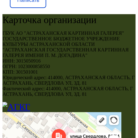
Написать
Карточка организации
ГБУК АО "АСТРАХАНСКАЯ КАРТИННАЯ ГАЛЕРЕЯ"
ГОСУДАРСТВЕННОЕ БЮДЖЕТНОЕ УЧРЕЖДЕНИЕ
КУЛЬТУРЫ АСТРАХАНСКОЙ ОБЛАСТИ
"АСТРАХАНСКАЯ ГОСУДАРСТВЕННАЯ КАРТИННАЯ
ГАЛЕРЕЯ ИМЕНИ П. М. ДОГАДИНА"
ИНН: 3015050916
ОГРН: 1023000858550
КПП: 301501001
Юридический адрес: 414000, АСТРАХАНСКАЯ ОБЛАСТЬ, Г
АСТРАХАНЬ, СВЕРДЛОВА УЛ, ЗД. 81
Фактический адрес: 414000, АСТРАХАНСКАЯ ОБЛАСТЬ, Г
АСТРАХАНЬ, СВЕРДЛОВА УЛ, ЗД. 81