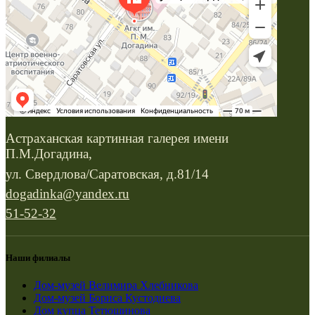
Астраханская картинная галерея имени
П.М.Догадина,
ул. Свердлова/Саратовская, д.81/14
dogadinka@yandex.ru
51-52-32
Наши филиалы
Дом-музей Велимира Хлебникова
Дом-музей Бориса Кустодиева
Дом купца Тетюшинова