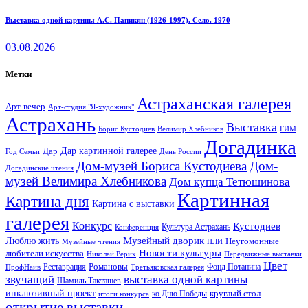
Выставка одной картины А.С. Папикян (1926-1997). Село. 1970
03.08.2026
Метки
Астраханская галерея
Арт-вечер
Арт-студия "Я-художник"
Астрахань
Выставка
Борис Кустодиев
ГИМ
Велимир Хлебников
Догадинка
Дар картинной галерее
Дар
Год Семьи
День России
Дом-музей Бориса Кустодиева
Дом-
Догадинские чтения
музей Велимира Хлебникова
Дом купца Тетюшинова
Картинная
Картина дня
Картина с выставки
галерея
Конкурс
Кустодиев
Культура Астрахань
Конференция
Музейный дворик
Люблю жить
Неугомонные
НЛИ
Музейные чтения
Новости культуры
любители искусства
Николай Рерих
Передвижные выставки
Цвет
Реставрация
Романовы
Фонд Потанина
ПрофНаив
Третьяковская галерея
звучащий
выставка одной картины
Шамиль Такташев
инклюзивный проект
круглый стол
ко Дню Победы
итоги конкурса
открытие выставки