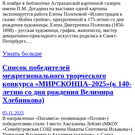
В ноябре в библиотеке Астраханской картинной галереи
имени П.М. Догадина на выставке одной картины
экспонируется работа Елены Поленовой «Иллюстрация к
сказке «Война грибов», приуроченной к 175-летию со дня
рождения художницы. Елена Дмитриевна Поленова (1850-
1898) – русская художница, график, живописец, мастер
декоративно-прикладного искусства родилась в Санкт-
Петербурге.…
Узнать больше
Список победителей
межрегионального творческого
конкурса «МИРСКО́НЦА–2025»(к 140-
летию со дня рождения Велимира
Хлебникова)
05.11.2025
В направлении «Письмеса» (номинация «Поэзия»)
победителями стали: I место Ажгалиева Лейлят (МКОУ
«Семибугровская СОШ имени Никиты Сеитовича Искакова»)
Утямышев Владимир («Академия талантов», г. Санкт-