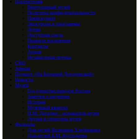
Посетителям
Виртуальный музей
Политика конфиденциальности
Прейскурант
Экскурсии и программы
Детям
Доступная среда
Правила посещения
Контакты
Архив
Независимая оценка
СВО
Афиша
Подкаст «На Большой Догадинской»
Новости
Музей
Год единства народов России
Заметки о шедеврах
История
Музейный квартал
П.М. Догадин – основатель музея
Друзья и спонсоры музея
Филиалы
Дом-музей Велимира Хлебникова
Дом-музей Б.М. Кустодиева