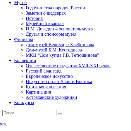
Музей
Год единства народов России
Заметки о шедеврах
История
Музейный квартал
П.М. Догадин – основатель музея
Друзья и спонсоры музея
Филиалы
Дом-музей Велимира Хлебникова
Дом-музей Б.М. Кустодиева
МКЦ “Дом купца Г.В. Тетюшинова”
Коллекции
Отечественное искусство XVII-XXI веков
Русский авангард
Европейское искусство
Искусство стран Азии и Востока
Книжная коллекция
Картина дня
Астраханские художники
Конкурсы
реть