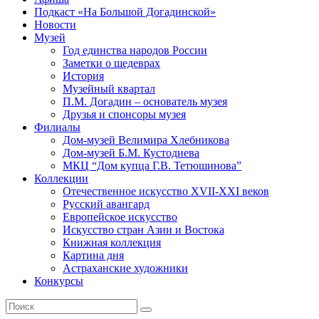
Подкаст «На Большой Догадинской»
Новости
Музей
Год единства народов России
Заметки о шедеврах
История
Музейный квартал
П.М. Догадин – основатель музея
Друзья и спонсоры музея
Филиалы
Дом-музей Велимира Хлебникова
Дом-музей Б.М. Кустодиева
МКЦ “Дом купца Г.В. Тетюшинова”
Коллекции
Отечественное искусство XVII-XXI веков
Русский авангард
Европейское искусство
Искусство стран Азии и Востока
Книжная коллекция
Картина дня
Астраханские художники
Конкурсы