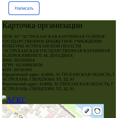
Написать
Карточка организации
ГБУК АО "АСТРАХАНСКАЯ КАРТИННАЯ ГАЛЕРЕЯ"
ГОСУДАРСТВЕННОЕ БЮДЖЕТНОЕ УЧРЕЖДЕНИЕ
КУЛЬТУРЫ АСТРАХАНСКОЙ ОБЛАСТИ
"АСТРАХАНСКАЯ ГОСУДАРСТВЕННАЯ КАРТИННАЯ
ГАЛЕРЕЯ ИМЕНИ П. М. ДОГАДИНА"
ИНН: 3015050916
ОГРН: 1023000858550
КПП: 301501001
Юридический адрес: 414000, АСТРАХАНСКАЯ ОБЛАСТЬ, Г
АСТРАХАНЬ, СВЕРДЛОВА УЛ, ЗД. 81
Фактический адрес: 414000, АСТРАХАНСКАЯ ОБЛАСТЬ, Г
АСТРАХАНЬ, СВЕРДЛОВА УЛ, ЗД. 81