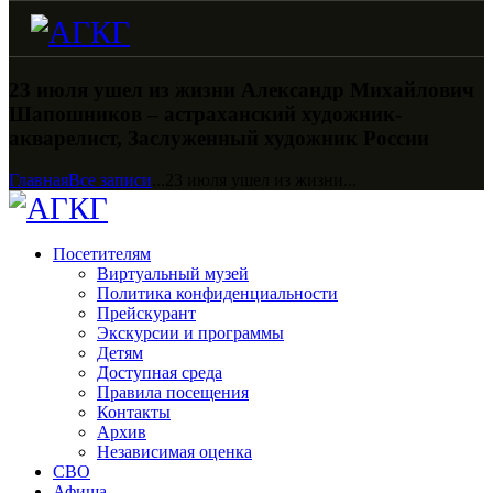
23 июля ушел из жизни Александр Михайлович
Шапошников – астраханский художник-
акварелист, Заслуженный художник России
Главная
Все записи
...
23 июля ушел из жизни...
Посетителям
Виртуальный музей
Политика конфиденциальности
Прейскурант
Экскурсии и программы
Детям
Доступная среда
Правила посещения
Контакты
Архив
Независимая оценка
СВО
Афиша