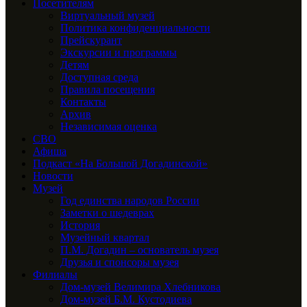
Посетителям
Виртуальный музей
Политика конфиденциальности
Прейскурант
Экскурсии и программы
Детям
Доступная среда
Правила посещения
Контакты
Архив
Независимая оценка
СВО
Афиша
Подкаст «На Большой Догадинской»
Новости
Музей
Год единства народов России
Заметки о шедеврах
История
Музейный квартал
П.М. Догадин – основатель музея
Друзья и спонсоры музея
Филиалы
Дом-музей Велимира Хлебникова
Дом-музей Б.М. Кустодиева