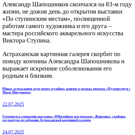
Александр Шапошников скончался на 83-м году
жизни, не дожив день до открытия выставки
«По ступинским местам», посвященной
работам самого художника и его друга –
мастера российского акварельного искусства
Виктора Ступина.
Астраханская картинная галерея скорбит по
поводу кончины Александра Шапошникова и
выражает искренние соболезнования его
родным и близким.
Навигация
Previous
Юных астраханцев ждет новое музейное занятие в рамках проекта «Путешествуя с
Маем Митуричем»
post:
по
22.07.2025
записям
Next
Готовится к открытию выставка «Юбилейная мастерская». Живопись, графика,
скульптура из собрания Астраханской картинной галереи
post:
24.07.2025