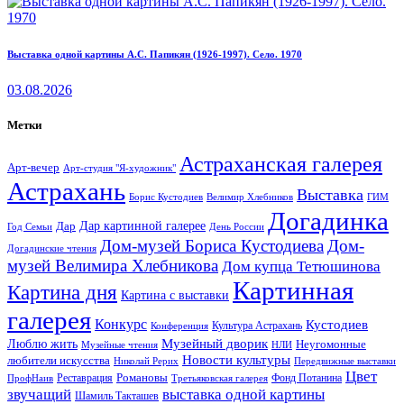
Выставка одной картины А.С. Папикян (1926-1997). Село. 1970
03.08.2026
Метки
Астраханская галерея
Арт-вечер
Арт-студия "Я-художник"
Астрахань
Выставка
Борис Кустодиев
ГИМ
Велимир Хлебников
Догадинка
Дар картинной галерее
Дар
Год Семьи
День России
Дом-музей Бориса Кустодиева
Дом-
Догадинские чтения
музей Велимира Хлебникова
Дом купца Тетюшинова
Картинная
Картина дня
Картина с выставки
галерея
Конкурс
Кустодиев
Культура Астрахань
Конференция
Музейный дворик
Люблю жить
Неугомонные
НЛИ
Музейные чтения
Новости культуры
любители искусства
Николай Рерих
Передвижные выставки
Цвет
Реставрация
Романовы
Фонд Потанина
ПрофНаив
Третьяковская галерея
звучащий
выставка одной картины
Шамиль Такташев