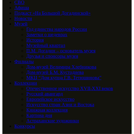
СВО
Афиша
Подкаст «На Большой Догадинской»
Новости
Музей
Год единства народов России
Заметки о шедеврах
История
Музейный квартал
П.М. Догадин – основатель музея
Друзья и спонсоры музея
Филиалы
Дом-музей Велимира Хлебникова
Дом-музей Б.М. Кустодиева
МКЦ “Дом купца Г.В. Тетюшинова”
Коллекции
Отечественное искусство XVII-XXI веков
Русский авангард
Европейское искусство
Искусство стран Азии и Востока
Книжная коллекция
Картина дня
Астраханские художники
Конкурсы