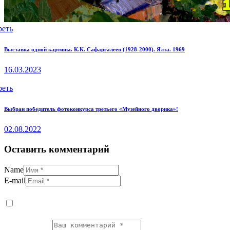
реть
Выставка одной картины. К.К. Сафаргалеев (1928-2000). Ялта. 1969
16.03.2023
реть
Выбран победитель фотоконкурса третьего «Музейного дворика»!
02.08.2022
Оставить комментарий
Name
E-mail