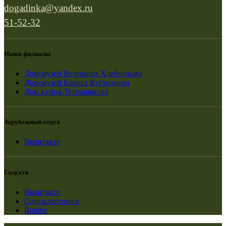
dogadinka@yandex.ru
51-52-32
Наши филиалы
Дом-музей Велимира Хлебникова
Дом-музей Бориса Кустодиева
Дом купца Тетюшинова
Зарубежный отдел
Вконтакте
Соцсети
Вконтакте
Одноклассники
Rutube