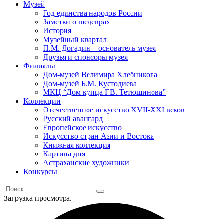
Музей
Год единства народов России
Заметки о шедеврах
История
Музейный квартал
П.М. Догадин – основатель музея
Друзья и спонсоры музея
Филиалы
Дом-музей Велимира Хлебникова
Дом-музей Б.М. Кустодиева
МКЦ “Дом купца Г.В. Тетюшинова”
Коллекции
Отечественное искусство XVII-XXI веков
Русский авангард
Европейское искусство
Искусство стран Азии и Востока
Книжная коллекция
Картина дня
Астраханские художники
Конкурсы
Загрузка просмотра.