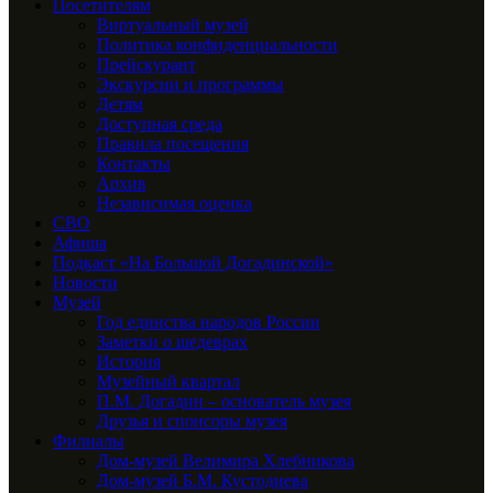
Посетителям
Виртуальный музей
Политика конфиденциальности
Прейскурант
Экскурсии и программы
Детям
Доступная среда
Правила посещения
Контакты
Архив
Независимая оценка
СВО
Афиша
Подкаст «На Большой Догадинской»
Новости
Музей
Год единства народов России
Заметки о шедеврах
История
Музейный квартал
П.М. Догадин – основатель музея
Друзья и спонсоры музея
Филиалы
Дом-музей Велимира Хлебникова
Дом-музей Б.М. Кустодиева