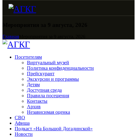
Мероприятия за 9 августа, 2026
Главная
Мероприятия за 9 августа, 2026
Посетителям
Виртуальный музей
Политика конфиденциальности
Прейскурант
Экскурсии и программы
Детям
Доступная среда
Правила посещения
Контакты
Архив
Независимая оценка
СВО
Афиша
Подкаст «На Большой Догадинской»
Новости