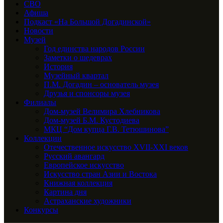
СВО
Афиша
Подкаст «На Большой Догадинской»
Новости
Музей
Год единства народов России
Заметки о шедеврах
История
Музейный квартал
П.М. Догадин – основатель музея
Друзья и спонсоры музея
Филиалы
Дом-музей Велимира Хлебникова
Дом-музей Б.М. Кустодиева
МКЦ “Дом купца Г.В. Тетюшинова”
Коллекции
Отечественное искусство XVII-XXI веков
Русский авангард
Европейское искусство
Искусство стран Азии и Востока
Книжная коллекция
Картина дня
Астраханские художники
Конкурсы