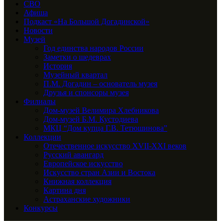
СВО
Афиша
Подкаст «На Большой Догадинской»
Новости
Музей
Год единства народов России
Заметки о шедеврах
История
Музейный квартал
П.М. Догадин – основатель музея
Друзья и спонсоры музея
Филиалы
Дом-музей Велимира Хлебникова
Дом-музей Б.М. Кустодиева
МКЦ “Дом купца Г.В. Тетюшинова”
Коллекции
Отечественное искусство XVII-XXI веков
Русский авангард
Европейское искусство
Искусство стран Азии и Востока
Книжная коллекция
Картина дня
Астраханские художники
Конкурсы