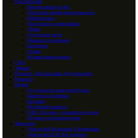
Посетителям
Виртуальный музей
Политика конфиденциальности
Прейскурант
Экскурсии и программы
Детям
Доступная среда
Правила посещения
Контакты
Архив
Независимая оценка
СВО
Афиша
Подкаст «На Большой Догадинской»
Новости
Музей
Год единства народов России
Заметки о шедеврах
История
Музейный квартал
П.М. Догадин – основатель музея
Друзья и спонсоры музея
Филиалы
Дом-музей Велимира Хлебникова
Дом-музей Б.М. Кустодиева