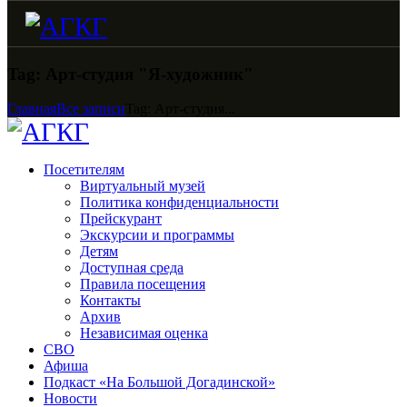
Tag: Арт-студия "Я-художник"
Главная
Все записи
Tag: Арт-студия...
Посетителям
Виртуальный музей
Политика конфиденциальности
Прейскурант
Экскурсии и программы
Детям
Доступная среда
Правила посещения
Контакты
Архив
Независимая оценка
СВО
Афиша
Подкаст «На Большой Догадинской»
Новости