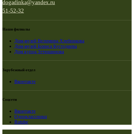
dogadinka@yandex.ru
51-52-32
Наши филиалы
Дом-музей Велимира Хлебникова
Дом-музей Бориса Кустодиева
Дом купца Тетюшинова
Зарубежный отдел
Вконтакте
Соцсети
Вконтакте
Одноклассники
Rutube