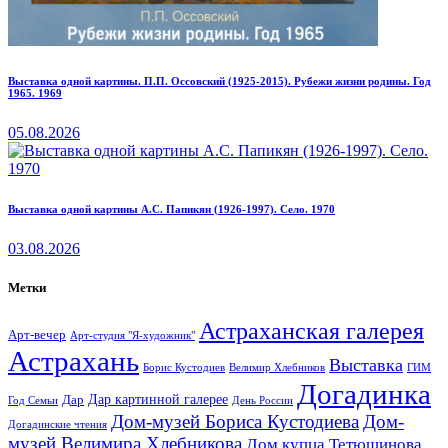
Выставка одной картины. П.П. Оссовский (1925-2015). Рубежи жизни родины. Год
1965. 1969
05.08.2026
Выставка одной картины А.С. Папикян (1926-1997). Село. 1970
03.08.2026
Метки
Астраханская галерея
Арт-вечер
Арт-студия "Я-художник"
Астрахань
Выставка
Борис Кустодиев
ГИМ
Велимир Хлебников
Догадинка
Дар картинной галерее
Дар
Год Семьи
День России
Дом-музей Бориса Кустодиева
Дом-
Догадинские чтения
музей Велимира Хлебникова
Дом купца Тетюшинова