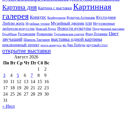
Картинная
Картина дня
Картина с выставки
галерея
Конкурс
Кустодиев
Культура Астрахань
Конференция
Музейный дворик
Люблю жить
Неугомонные
НЛИ
Музейные чтения
Новости культуры
любители искусства
Николай Рерих
Передвижные выставки
Цвет
Реставрация
Романовы
Фонд Потанина
ПрофНаив
Третьяковская галерея
звучащий
выставка одной картины
Шамиль Такташев
инклюзивный проект
круглый стол
ко Дню Победы
итоги конкурса
открытие выставки
Август 2026
Пн
Вт
Ср
Чт
Пт
Сб
Вс
1
2
3
4
5
6
7
8
9
10
11
12
13
14
15
16
17
18
19
20
21
22
23
24
25
26
27
28
29
30
31
« Июл