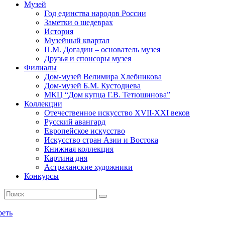
Музей
Год единства народов России
Заметки о шедеврах
История
Музейный квартал
П.М. Догадин – основатель музея
Друзья и спонсоры музея
Филиалы
Дом-музей Велимира Хлебникова
Дом-музей Б.М. Кустодиева
МКЦ “Дом купца Г.В. Тетюшинова”
Коллекции
Отечественное искусство XVII-XXI веков
Русский авангард
Европейское искусство
Искусство стран Азии и Востока
Книжная коллекция
Картина дня
Астраханские художники
Конкурсы
реть