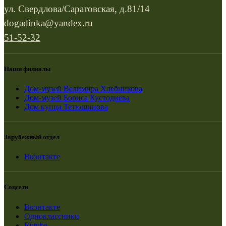
ул. Свердлова/Саратовская, д.81/14
dogadinka@yandex.ru
51-52-32
Наши филиалы
Дом-музей Велимира Хлебникова
Дом-музей Бориса Кустодиева
Дом купца Тетюшинова
Зарубежный отдел
Вконтакте
Соцсети
Вконтакте
Одноклассники
Rutube