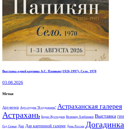
Выставка одной картины А.С. Папикян (1926-1997). Село. 1970
03.08.2026
Метки
Астраханская галерея
Арт-вечер
Арт-студия "Я-художник"
Астрахань
Выставка
Борис Кустодиев
ГИМ
Велимир Хлебников
Догадинка
Дар картинной галерее
Дар
Год Семьи
День России