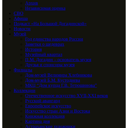
Архив
Независимая оценка
СВО
Афиша
Подкаст «На Большой Догадинской»
Новости
Музей
Год единства народов России
Заметки о шедеврах
История
Музейный квартал
П.М. Догадин – основатель музея
Друзья и спонсоры музея
Филиалы
Дом-музей Велимира Хлебникова
Дом-музей Б.М. Кустодиева
МКЦ “Дом купца Г.В. Тетюшинова”
Коллекции
Отечественное искусство XVII-XXI веков
Русский авангард
Европейское искусство
Искусство стран Азии и Востока
Книжная коллекция
Картина дня
Астраханские художники