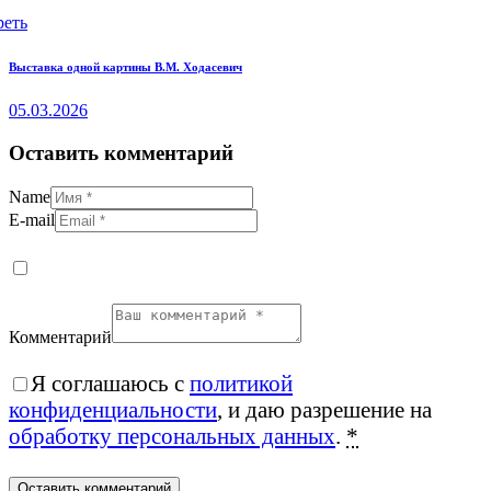
реть
Выставка одной картины В.М. Ходасевич
05.03.2026
Оставить комментарий
Name
E-mail
Комментарий
Я соглашаюсь с
политикой
конфиденциальности
, и даю разрешение на
обработку персональных данных
.
*