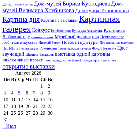
Дом-музей Бориса Кустодиева
Дом-
Догадинские чтения
музей Велимира Хлебникова
Дом купца Тетюшинова
Картинная
Картина дня
Картина с выставки
галерея
Конкурс
Кустодиев
Культура Астрахань
Конференция
Музейный дворик
Люблю жить
Неугомонные
НЛИ
Музейные чтения
Новости культуры
любители искусства
Николай Рерих
Передвижные выставки
Цвет
Реставрация
Романовы
Фонд Потанина
ПрофНаив
Третьяковская галерея
звучащий
выставка одной картины
Шамиль Такташев
инклюзивный проект
круглый стол
ко Дню Победы
итоги конкурса
открытие выставки
Август 2026
Пн
Вт
Ср
Чт
Пт
Сб
Вс
1
2
3
4
5
6
7
8
9
10
11
12
13
14
15
16
17
18
19
20
21
22
23
24
25
26
27
28
29
30
31
« Июл