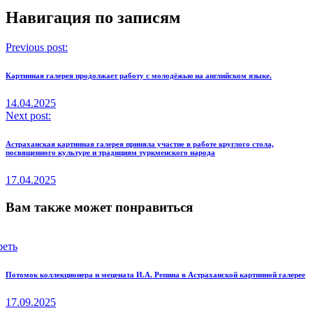
Навигация по записям
Previous post:
Картинная галерея продолжает работу с молодёжью на английском языке.
14.04.2025
Next post:
Астраханская картинная галерея приняла участие в работе круглого стола,
посвященного культуре и традициям туркменского народа
17.04.2025
Вам также может понравиться
реть
Потомок коллекционера и мецената И.А. Репина в Астраханской картинной галерее
17.09.2025