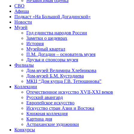
Независимая оценка
СВО
Афиша
Подкаст «На Большой Догадинской»
Новости
Музей
Год единства народов России
Заметки о шедеврах
История
Музейный квартал
П.М. Догадин – основатель музея
Друзья и спонсоры музея
Филиалы
Дом-музей Велимира Хлебникова
Дом-музей Б.М. Кустодиева
МКЦ “Дом купца Г.В. Тетюшинова”
Коллекции
Отечественное искусство XVII-XXI веков
Русский авангард
Европейское искусство
Искусство стран Азии и Востока
Книжная коллекция
Картина дня
Астраханские художники
Конкурсы