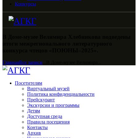
Конкурсы
В Доме-музее Велимира Хлебникова подведены
итоги межрегионального литературного
конкурса чтецов «ПОЮНЫ–2025».
Главная
Все записи
...
В Доме-музее Велимира...
Посетителям
Виртуальный музей
Политика конфиденциальности
Прейскурант
Экскурсии и программы
Детям
Доступная среда
Правила посещения
Контакты
Архив