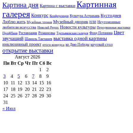
Картинная
Картина дня
Картина с выставки
галерея
Конкурс
Кустодиев
Культура Астрахань
Конференция
Музейный дворик
Люблю жить
Неугомонные
НЛИ
Музейные чтения
Новости культуры
любители искусства
Николай Рерих
Передвижные выставки
Цвет
Реставрация
Романовы
Фонд Потанина
ПрофНаив
Третьяковская галерея
звучащий
выставка одной картины
Шамиль Такташев
инклюзивный проект
круглый стол
ко Дню Победы
итоги конкурса
открытие выставки
Август 2026
Пн
Вт
Ср
Чт
Пт
Сб
Вс
1
2
3
4
5
6
7
8
9
10
11
12
13
14
15
16
17
18
19
20
21
22
23
24
25
26
27
28
29
30
31
« Июл