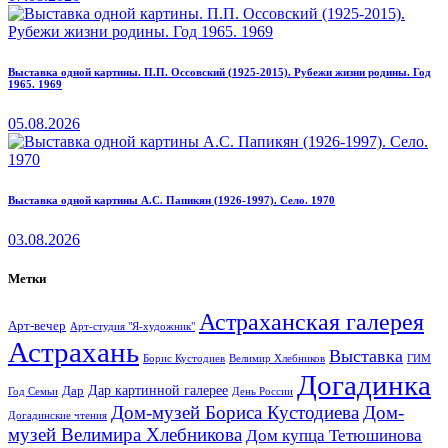
Выставка одной картины. П.П. Оссовский (1925-2015). Рубежи жизни родины. Год
1965. 1969
05.08.2026
Выставка одной картины А.С. Папикян (1926-1997). Село. 1970
03.08.2026
Метки
Астраханская галерея
Арт-вечер
Арт-студия "Я-художник"
Астрахань
Выставка
Борис Кустодиев
ГИМ
Велимир Хлебников
Догадинка
Дар картинной галерее
Дар
Год Семьи
День России
Дом-музей Бориса Кустодиева
Дом-
Догадинские чтения
музей Велимира Хлебникова
Дом купца Тетюшинова