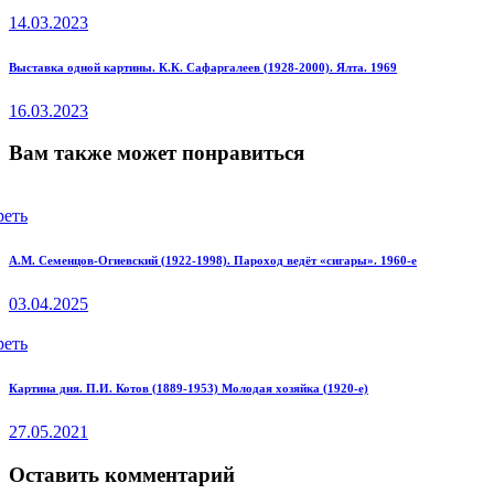
post:
по
14.03.2023
записям
Next
Выставка одной картины. К.К. Сафаргалеев (1928-2000). Ялта. 1969
post:
16.03.2023
Вам также может понравиться
реть
А.М. Семенцов-Огиевский (1922-1998). Пароход ведёт «сигары». 1960-е
03.04.2025
реть
Картина дня. П.И. Котов (1889-1953) Молодая хозяйка (1920-е)
27.05.2021
Оставить комментарий