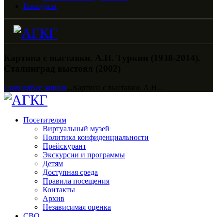
Конкурсы
Картина с выставки. А.Н. Туркин (1938-2014).
Сталинград выстоял (2002)
Главная
Все записи
...
Картина с выставки. А.Н...
Посетителям
Виртуальный музей
Политика конфиденциальности
Прейскурант
Экскурсии и программы
Детям
Доступная среда
Правила посещения
Контакты
Архив
Независимая оценка
СВО