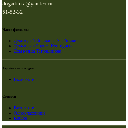
dogadinka@yandex.ru
51-52-32
Наши филиалы
Дом-музей Велимира Хлебникова
Дом-музей Бориса Кустодиева
Дом купца Тетюшинова
Зарубежный отдел
Вконтакте
Соцсети
Вконтакте
Одноклассники
Rutube