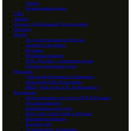
Архив
Независимая оценка
СВО
Афиша
Подкаст «На Большой Догадинской»
Новости
Музей
Год единства народов России
Заметки о шедеврах
История
Музейный квартал
П.М. Догадин – основатель музея
Друзья и спонсоры музея
Филиалы
Дом-музей Велимира Хлебникова
Дом-музей Б.М. Кустодиева
МКЦ “Дом купца Г.В. Тетюшинова”
Коллекции
Отечественное искусство XVII-XXI веков
Русский авангард
Европейское искусство
Искусство стран Азии и Востока
Книжная коллекция
Картина дня
Астраханские художники