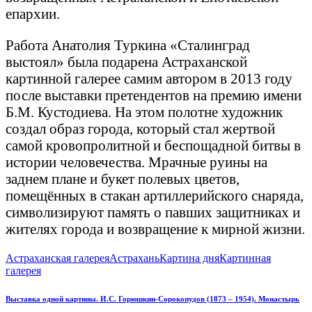
епархии.
Работа Анатолия Туркина «Сталинград
выстоял» была подарена Астраханской
картинной галерее самим автором в 2013 году
после выставки претендентов на премию имени
Б.М. Кустодиева. На этом полотне художник
создал образ города, который стал жертвой
самой кровопролитной и беспощадной битвы в
истории человечества. Мрачные руины на
заднем плане и букет полевых цветов,
помещённых в стакан артиллерийского снаряда,
символизируют память о павших защитниках и
жителях города и возвращение к мирной жизни.
Астраханская галерея
Астрахань
Картина дня
Картинная
галерея
Навигация
Previous
Выставка одной картины. И.С. Горюшкин-Сорокопудов (1873 – 1954). Монастырь