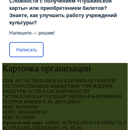
Сложности с получением «Пушкинской
карты» или приобретением билетов?
Знаете, как улучшить работу учреждений
культуры?
Напишите — решим!
Написать
Карточка организации
ГБУК АО "АСТРАХАНСКАЯ КАРТИННАЯ ГАЛЕРЕЯ"
ГОСУДАРСТВЕННОЕ БЮДЖЕТНОЕ УЧРЕЖДЕНИЕ
КУЛЬТУРЫ АСТРАХАНСКОЙ ОБЛАСТИ
"АСТРАХАНСКАЯ ГОСУДАРСТВЕННАЯ КАРТИННАЯ
ГАЛЕРЕЯ ИМЕНИ П. М. ДОГАДИНА"
ИНН: 3015050916
ОГРН: 1023000858550
КПП: 301501001
Юридический адрес: 414000, АСТРАХАНСКАЯ ОБЛАСТЬ, Г
АСТРАХАНЬ, СВЕРДЛОВА УЛ, ЗД. 81