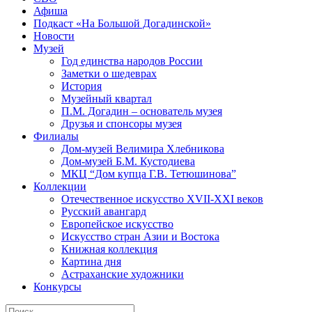
Афиша
Подкаст «На Большой Догадинской»
Новости
Музей
Год единства народов России
Заметки о шедеврах
История
Музейный квартал
П.М. Догадин – основатель музея
Друзья и спонсоры музея
Филиалы
Дом-музей Велимира Хлебникова
Дом-музей Б.М. Кустодиева
МКЦ “Дом купца Г.В. Тетюшинова”
Коллекции
Отечественное искусство XVII-XXI веков
Русский авангард
Европейское искусство
Искусство стран Азии и Востока
Книжная коллекция
Картина дня
Астраханские художники
Конкурсы