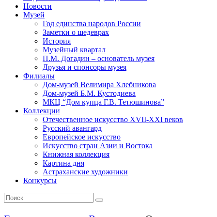
Новости
Музей
Год единства народов России
Заметки о шедеврах
История
Музейный квартал
П.М. Догадин – основатель музея
Друзья и спонсоры музея
Филиалы
Дом-музей Велимира Хлебникова
Дом-музей Б.М. Кустодиева
МКЦ “Дом купца Г.В. Тетюшинова”
Коллекции
Отечественное искусство XVII-XXI веков
Русский авангард
Европейское искусство
Искусство стран Азии и Востока
Книжная коллекция
Картина дня
Астраханские художники
Конкурсы