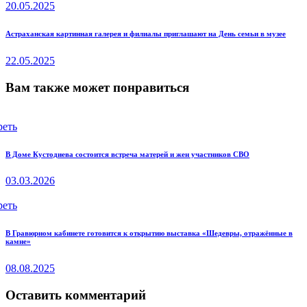
20.05.2025
записям
Next
Астраханская картинная галерея и филиалы приглашают на День семьи в музее
post:
22.05.2025
Вам также может понравиться
реть
В Доме Кустодиева состоится встреча матерей и жен участников СВО
03.03.2026
реть
В Гравюрном кабинете готовится к открытию выставка «Шедевры, отражённые в
камне»
08.08.2025
Оставить комментарий