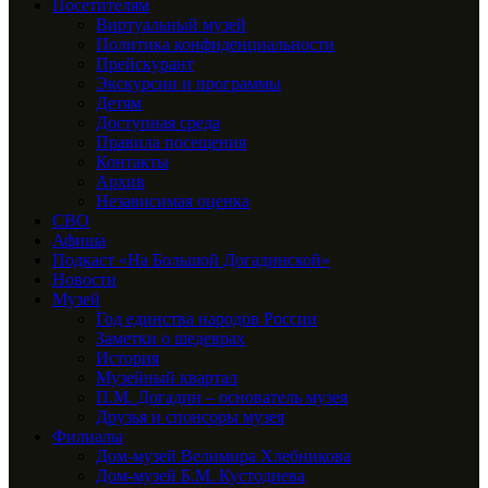
Посетителям
Виртуальный музей
Политика конфиденциальности
Прейскурант
Экскурсии и программы
Детям
Доступная среда
Правила посещения
Контакты
Архив
Независимая оценка
СВО
Афиша
Подкаст «На Большой Догадинской»
Новости
Музей
Год единства народов России
Заметки о шедеврах
История
Музейный квартал
П.М. Догадин – основатель музея
Друзья и спонсоры музея
Филиалы
Дом-музей Велимира Хлебникова
Дом-музей Б.М. Кустодиева