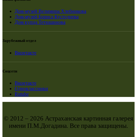
Дом-музей Велимира Хлебникова
Дом-музей Бориса Кустодиева
Дом купца Тетюшинова
Зарубежный отдел
Вконтакте
Соцсети
Вконтакте
Одноклассники
Rutube
© 2012 – 2026 Астраханская картинная галерея
имени П.М.Догадина. Все права защищены.