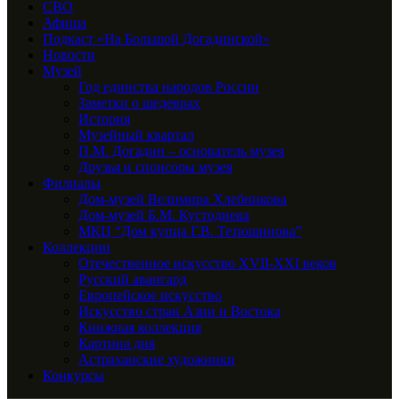
СВО
Афиша
Подкаст «На Большой Догадинской»
Новости
Музей
Год единства народов России
Заметки о шедеврах
История
Музейный квартал
П.М. Догадин – основатель музея
Друзья и спонсоры музея
Филиалы
Дом-музей Велимира Хлебникова
Дом-музей Б.М. Кустодиева
МКЦ “Дом купца Г.В. Тетюшинова”
Коллекции
Отечественное искусство XVII-XXI веков
Русский авангард
Европейское искусство
Искусство стран Азии и Востока
Книжная коллекция
Картина дня
Астраханские художники
Конкурсы