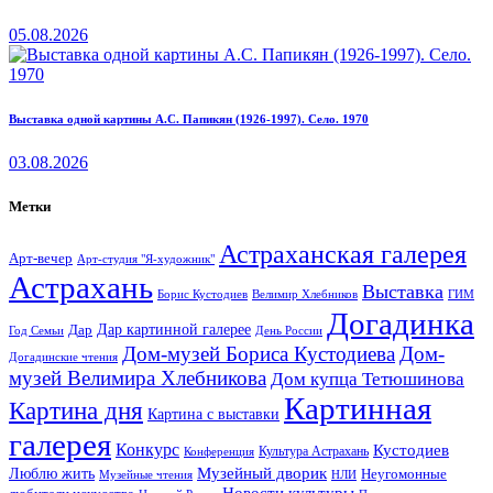
05.08.2026
Выставка одной картины А.С. Папикян (1926-1997). Село. 1970
03.08.2026
Метки
Астраханская галерея
Арт-вечер
Арт-студия "Я-художник"
Астрахань
Выставка
Борис Кустодиев
ГИМ
Велимир Хлебников
Догадинка
Дар картинной галерее
Дар
Год Семьи
День России
Дом-музей Бориса Кустодиева
Дом-
Догадинские чтения
музей Велимира Хлебникова
Дом купца Тетюшинова
Картинная
Картина дня
Картина с выставки
галерея
Конкурс
Кустодиев
Культура Астрахань
Конференция
Музейный дворик
Люблю жить
Неугомонные
НЛИ
Музейные чтения
Новости культуры