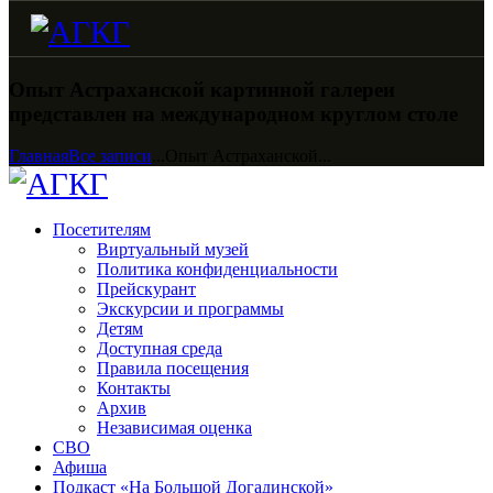
Опыт Астраханской картинной галереи
представлен на международном круглом столе
Главная
Все записи
...
Опыт Астраханской...
Посетителям
Виртуальный музей
Политика конфиденциальности
Прейскурант
Экскурсии и программы
Детям
Доступная среда
Правила посещения
Контакты
Архив
Независимая оценка
СВО
Афиша
Подкаст «На Большой Догадинской»