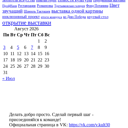
любители искусства
Николай Рерих
Передвижные выставки
Цвет
Реставрация
Романовы
Фонд Потанина
ПрофНаив
Третьяковская галерея
звучащий
выставка одной картины
Шамиль Такташев
инклюзивный проект
круглый стол
ко Дню Победы
итоги конкурса
открытие выставки
Август 2026
Пн
Вт
Ср
Чт
Пт
Сб
Вс
1
2
3
4
5
6
7
8
9
10
11
12
13
14
15
16
17
18
19
20
21
22
23
24
25
26
27
28
29
30
31
« Июл
Делать добро просто. Сделай первый шаг -
присоединяйся к команде!
Официальная страница в VK:
https://vk.com/v.kult30