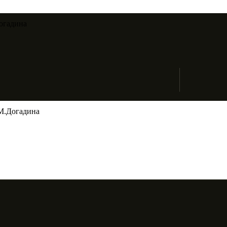
огадина​
М.Догадина​