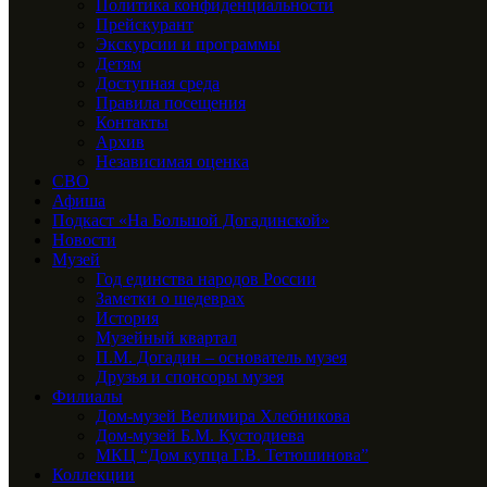
Политика конфиденциальности
Прейскурант
Экскурсии и программы
Детям
Доступная среда
Правила посещения
Контакты
Архив
Независимая оценка
СВО
Афиша
Подкаст «На Большой Догадинской»
Новости
Музей
Год единства народов России
Заметки о шедеврах
История
Музейный квартал
П.М. Догадин – основатель музея
Друзья и спонсоры музея
Филиалы
Дом-музей Велимира Хлебникова
Дом-музей Б.М. Кустодиева
МКЦ “Дом купца Г.В. Тетюшинова”
Коллекции