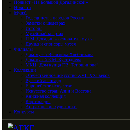
Подкаст «На Большой Догадинской»
Новости
Музей
Год единства народов России
Заметки о шедеврах
История
Музейный квартал
П.М. Догадин – основатель музея
Друзья и спонсоры музея
Филиалы
Дом-музей Велимира Хлебникова
Дом-музей Б.М. Кустодиева
МКЦ “Дом купца Г.В. Тетюшинова”
Коллекции
Отечественное искусство XVII-XXI веков
Русский авангард
Европейское искусство
Искусство стран Азии и Востока
Книжная коллекция
Картина дня
Астраханские художники
Конкурсы