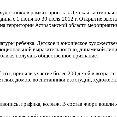
 художник» в рамках проекта «Детская картинная 
адина с 1 июня по 30 июля 2012 г. Открытие вы
 на территории Астраханской области мероприят
натуры ребенка. Детское и юношеское художеств
моциональной выразительностью, динамикой линий
блике, получать общественное признание.
ты, приняли участие более 200 детей в возрасте 
етских домов, воспитанники изостудий, художест
вопись, графика, коллаж. В состав жюри вошли 
мого заявленной теме, оригинальность сюжетно-о