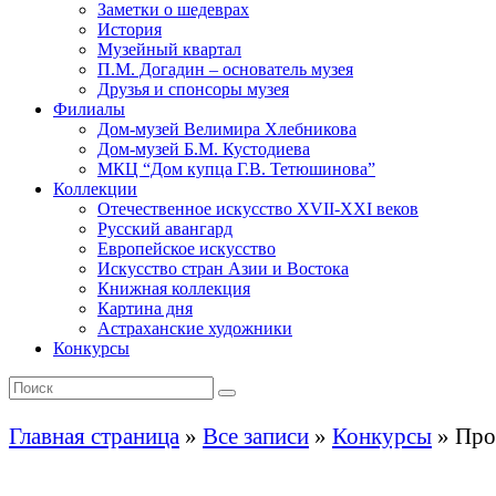
Заметки о шедеврах
История
Музейный квартал
П.М. Догадин – основатель музея
Друзья и спонсоры музея
Филиалы
Дом-музей Велимира Хлебникова
Дом-музей Б.М. Кустодиева
МКЦ “Дом купца Г.В. Тетюшинова”
Коллекции
Отечественное искусство XVII-XXI веков
Русский авангард
Европейское искусство
Искусство стран Азии и Востока
Книжная коллекция
Картина дня
Астраханские художники
Конкурсы
Главная страница
»
Все записи
»
Конкурсы
»
Про