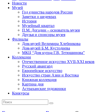
Новости
Музей
Год единства народов России
Заметки о шедеврах
История
Музейный квартал
П.М. Догадин – основатель музея
Друзья и спонсоры музея
Филиалы
Дом-музей Велимира Хлебникова
Дом-музей Б.М. Кустодиева
МКЦ “Дом купца Г.В. Тетюшинова”
Коллекции
Отечественное искусство XVII-XXI веков
Русский авангард
Европейское искусство
Искусство стран Азии и Востока
Книжная коллекция
Картина дня
Астраханские художники
Конкурсы