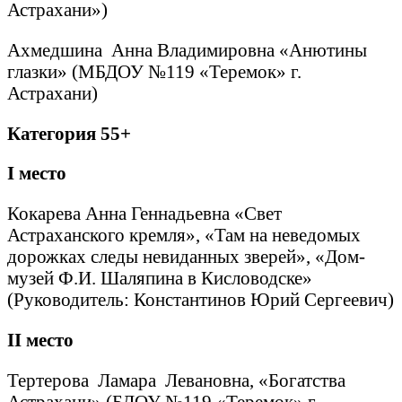
Астрахани»)
Ахмедшина Анна Владимировна «Анютины
глазки» (МБДОУ №119 «Теремок» г.
Астрахани)
Категория 55+
I
место
Кокарева Анна Геннадьевна «Свет
Астраханского кремля», «Там на неведомых
дорожках следы невиданных зверей», «Дом-
музей Ф.И. Шаляпина в Кисловодске»
(Руководитель: Константинов Юрий Сергеевич)
II
место
Тертерова Ламара Левановна, «Богатства
Астрахани» (БДОУ №119 «Теремок» г.