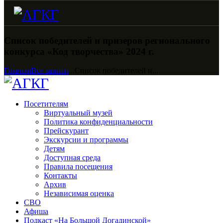
Список победителей и призеров регионального
конкурса «Код творчества» 2024 г.
Главная
Все записи
...
Список победителей и...
Посетителям
Виртуальный музей
Политика конфиденциальности
Прейскурант
Экскурсии и программы
Детям
Доступная среда
Правила посещения
Контакты
Архив
Независимая оценка
СВО
Афиша
Подкаст «На Большой Догадинской»