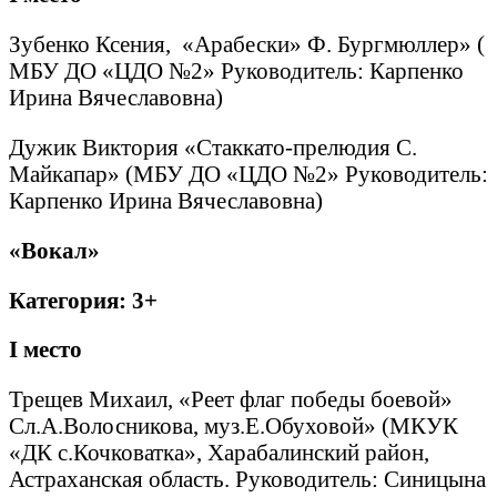
Зубенко Ксения, «Арабески» Ф. Бургмюллер» (
МБУ ДО «ЦДО №2» Руководитель: Карпенко
Ирина Вячеславовна)
Дужик Виктория «Стаккато-прелюдия С.
Майкапар» (МБУ ДО «ЦДО №2» Руководитель:
Карпенко Ирина Вячеславовна)
«Вокал»
Категория: 3+
I
место
Трещев Михаил, «Реет флаг победы боевой»
Сл.А.Волосникова, муз.Е.Обуховой» (МКУК
«ДК с.Кочковатка», Харабалинский район,
Астраханская область. Руководитель: Синицына