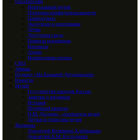
Посетителям
Виртуальный музей
Политика конфиденциальности
Прейскурант
Экскурсии и программы
Детям
Доступная среда
Правила посещения
Контакты
Архив
Независимая оценка
СВО
Афиша
Подкаст «На Большой Догадинской»
Новости
Музей
Год единства народов России
Заметки о шедеврах
История
Музейный квартал
П.М. Догадин – основатель музея
Друзья и спонсоры музея
Филиалы
Дом-музей Велимира Хлебникова
Дом-музей Б.М. Кустодиева