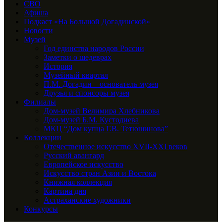
СВО
Афиша
Подкаст «На Большой Догадинской»
Новости
Музей
Год единства народов России
Заметки о шедеврах
История
Музейный квартал
П.М. Догадин – основатель музея
Друзья и спонсоры музея
Филиалы
Дом-музей Велимира Хлебникова
Дом-музей Б.М. Кустодиева
МКЦ “Дом купца Г.В. Тетюшинова”
Коллекции
Отечественное искусство XVII-XXI веков
Русский авангард
Европейское искусство
Искусство стран Азии и Востока
Книжная коллекция
Картина дня
Астраханские художники
Конкурсы