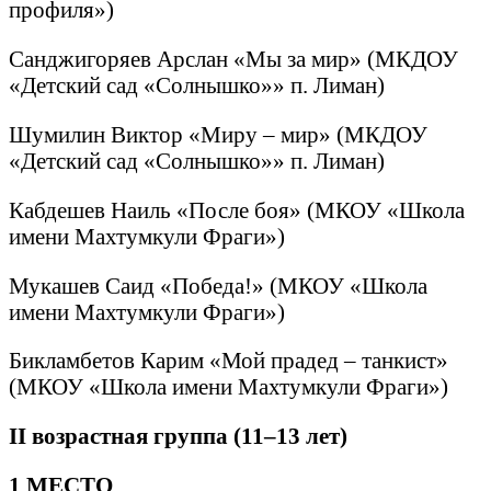
профиля»)
Санджигоряев Арслан «Мы за мир» (МКДОУ
«Детский сад «Солнышко»» п. Лиман)
Шумилин Виктор «Миру – мир» (МКДОУ
«Детский сад «Солнышко»» п. Лиман)
Кабдешев Наиль «После боя» (МКОУ «Школа
имени Махтумкули Фраги»)
Мукашев Саид «Победа!» (МКОУ «Школа
имени Махтумкули Фраги»)
Бикламбетов Карим «Мой прадед – танкист»
(МКОУ «Школа имени Махтумкули Фраги»)
II
возрастная группа (11–13 лет)
1 МЕСТО