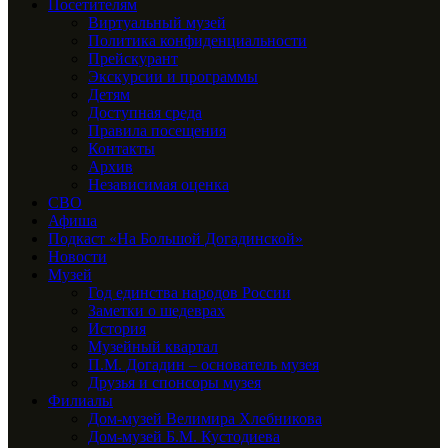
Посетителям
Виртуальный музей
Политика конфиденциальности
Прейскурант
Экскурсии и программы
Детям
Доступная среда
Правила посещения
Контакты
Архив
Независимая оценка
СВО
Афиша
Подкаст «На Большой Догадинской»
Новости
Музей
Год единства народов России
Заметки о шедеврах
История
Музейный квартал
П.М. Догадин – основатель музея
Друзья и спонсоры музея
Филиалы
Дом-музей Велимира Хлебникова
Дом-музей Б.М. Кустодиева