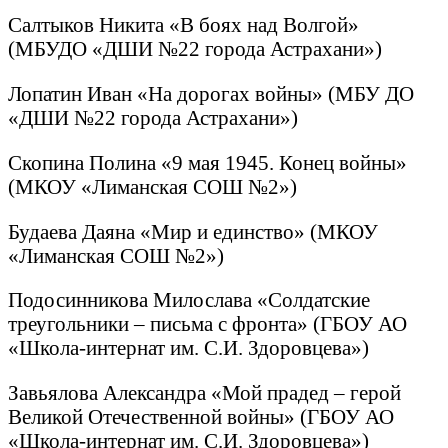
Салтыков Никита «В боях над Волгой»
(МБУДО «ДШИ №22 города Астрахани»)
Лопатин Иван «На дорогах войны» (МБУ ДО
«ДШИ №22 города Астрахани»)
Скопина Полина «9 мая 1945. Конец войны»
(МКОУ «Лиманская СОШ №2»)
Будаева Даяна «Мир и единство» (МКОУ
«Лиманская СОШ №2»)
Подосинникова Милослава «Солдатские
треугольники – письма с фронта» (ГБОУ АО
«Школа-интернат им. С.И. Здоровцева»)
Завьялова Александра «Мой прадед – герой
Великой Отечественной войны» (ГБОУ АО
«Школа-интернат им. С.И. Здоровцева»)