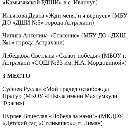
«Камызякской РДШИ» в с. Иванчуг)
Ильясова Диана «Жди меня, и я вернусь» (МБУ
ДО «ДШИ №5» города Астрахани)
Чипига Ангелина «Спасение» (МБУ ДО «ДХШ
№1» города Астрахани)
Лебедкова Светлана «Салют победы» (МБОУ г.
Астрахани «СОШ №33 им. Н.А. Мордовиной»)
3 МЕСТО
Суфиев Руслан «Мой прадед освобождал
Прагу» (МКОУ «Школа имени Махтумкули
Фраги»)
Нуряев Вячеслав «Победа за нами!» (МКДОУ
«Детский сад «Солнышко»» п. Лиман)