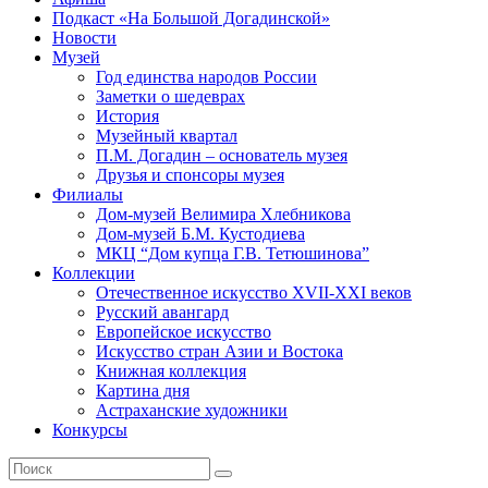
Подкаст «На Большой Догадинской»
Новости
Музей
Год единства народов России
Заметки о шедеврах
История
Музейный квартал
П.М. Догадин – основатель музея
Друзья и спонсоры музея
Филиалы
Дом-музей Велимира Хлебникова
Дом-музей Б.М. Кустодиева
МКЦ “Дом купца Г.В. Тетюшинова”
Коллекции
Отечественное искусство XVII-XXI веков
Русский авангард
Европейское искусство
Искусство стран Азии и Востока
Книжная коллекция
Картина дня
Астраханские художники
Конкурсы