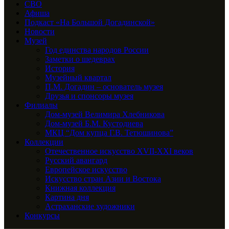
СВО
Афиша
Подкаст «На Большой Догадинской»
Новости
Музей
Год единства народов России
Заметки о шедеврах
История
Музейный квартал
П.М. Догадин – основатель музея
Друзья и спонсоры музея
Филиалы
Дом-музей Велимира Хлебникова
Дом-музей Б.М. Кустодиева
МКЦ “Дом купца Г.В. Тетюшинова”
Коллекции
Отечественное искусство XVII-XXI веков
Русский авангард
Европейское искусство
Искусство стран Азии и Востока
Книжная коллекция
Картина дня
Астраханские художники
Конкурсы