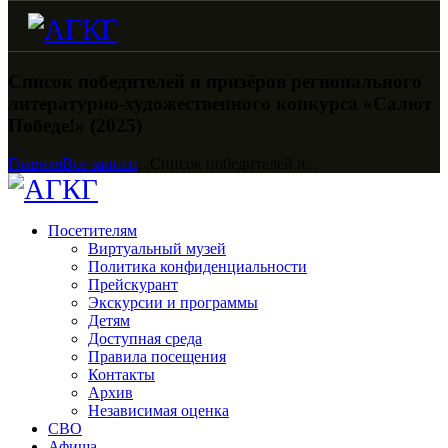
Список победителей и призёров регионального
литературно-художественного конкурса «Салют
Победе!» (2025)
Главная
Все записи
...
Список победителей и...
Посетителям
Виртуальный музей
Политика конфиденциальности
Прейскурант
Экскурсии и программы
Детям
Доступная среда
Правила посещения
Контакты
Архив
Независимая оценка
СВО
Афиша