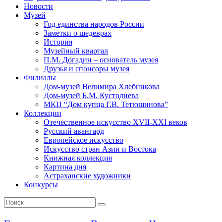
Новости
Музей
Год единства народов России
Заметки о шедеврах
История
Музейный квартал
П.М. Догадин – основатель музея
Друзья и спонсоры музея
Филиалы
Дом-музей Велимира Хлебникова
Дом-музей Б.М. Кустодиева
МКЦ “Дом купца Г.В. Тетюшинова”
Коллекции
Отечественное искусство XVII-XXI веков
Русский авангард
Европейское искусство
Искусство стран Азии и Востока
Книжная коллекция
Картина дня
Астраханские художники
Конкурсы