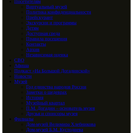
Посетителям
Виртуальный музей
Политика конфиденциальности
Прейскурант
Экскурсии и программы
Детям
Доступная среда
Правила посещения
Контакты
Архив
Независимая оценка
СВО
Афиша
Подкаст «На Большой Догадинской»
Новости
Музей
Год единства народов России
Заметки о шедеврах
История
Музейный квартал
П.М. Догадин – основатель музея
Друзья и спонсоры музея
Филиалы
Дом-музей Велимира Хлебникова
Дом-музей Б.М. Кустодиева