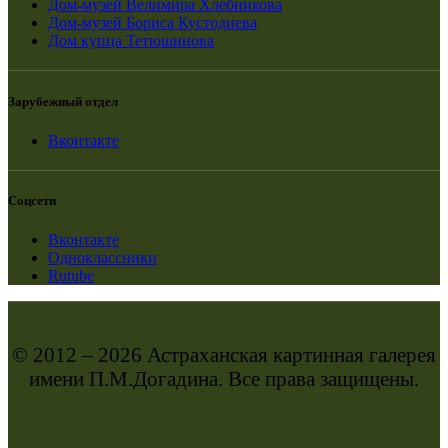
Дом-музей Велимира Хлебникова
Дом-музей Бориса Кустодиева
Дом купца Тетюшинова
Зарубежный отдел
Вконтакте
Соцсети
Вконтакте
Одноклассники
Rutube
© 2012 – 2026 Астраханская картинная галерея
имени П.М.Догадина. Все права защищены.