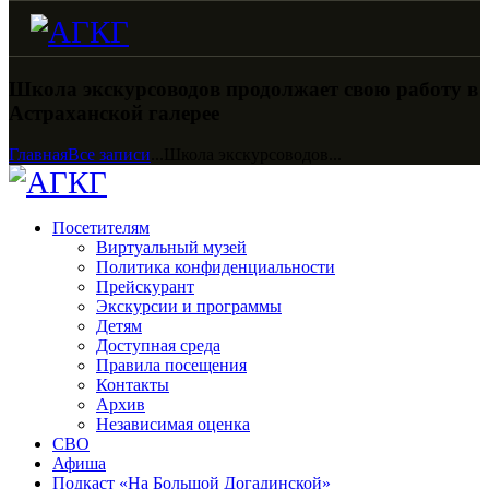
Школа экскурсоводов продолжает свою работу в
Астраханской галерее
Главная
Все записи
...
Школа экскурсоводов...
Посетителям
Виртуальный музей
Политика конфиденциальности
Прейскурант
Экскурсии и программы
Детям
Доступная среда
Правила посещения
Контакты
Архив
Независимая оценка
СВО
Афиша
Подкаст «На Большой Догадинской»