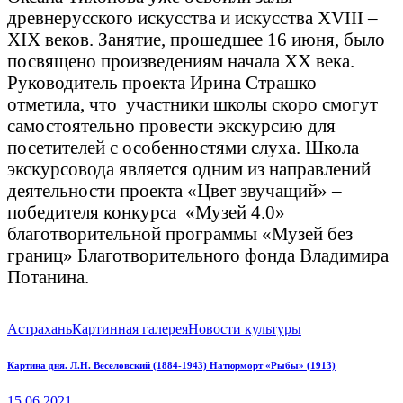
древнерусского искусства и искусства XVIII –
XIX веков. Занятие, прошедшее 16 июня, было
посвящено произведениям начала XX века.
Руководитель проекта Ирина Страшко
отметила, что участники школы скоро смогут
самостоятельно провести экскурсию для
посетителей с особенностями слуха. Школа
экскурсовода является одним из направлений
деятельности проекта «Цвет звучащий» –
победителя конкурса «Музей 4.0»
благотворительной программы «Музей без
границ» Благотворительного фонда Владимира
Потанина.
Астрахань
Картинная галерея
Новости культуры
Навигация
Previous
Картина дня. Л.Н. Веселовский (1884-1943) Натюрморт «Рыбы» (1913)
post:
по
15.06.2021