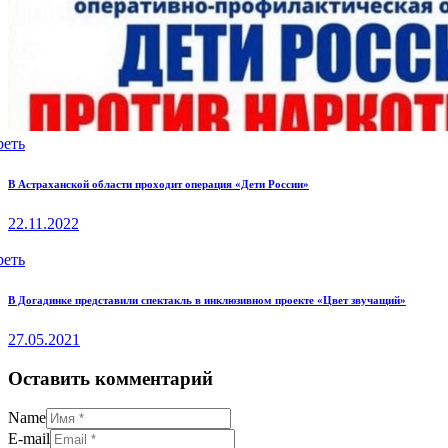
реть
В Астраханской области проходит операция «Дети России»
22.11.2022
реть
В Догадинке представили спектакль в инклюзивном проекте «Цвет звучащий»
27.05.2021
Оставить комментарий
Name
E-mail