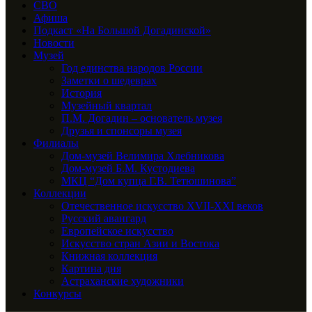
СВО
Афиша
Подкаст «На Большой Догадинской»
Новости
Музей
Год единства народов России
Заметки о шедеврах
История
Музейный квартал
П.М. Догадин – основатель музея
Друзья и спонсоры музея
Филиалы
Дом-музей Велимира Хлебникова
Дом-музей Б.М. Кустодиева
МКЦ “Дом купца Г.В. Тетюшинова”
Коллекции
Отечественное искусство XVII-XXI веков
Русский авангард
Европейское искусство
Искусство стран Азии и Востока
Книжная коллекция
Картина дня
Астраханские художники
Конкурсы