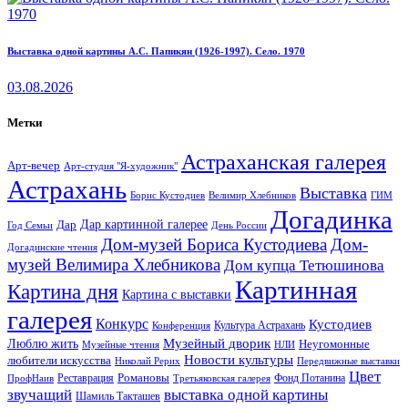
Выставка одной картины А.С. Папикян (1926-1997). Село. 1970
03.08.2026
Метки
Астраханская галерея
Арт-вечер
Арт-студия "Я-художник"
Астрахань
Выставка
Борис Кустодиев
ГИМ
Велимир Хлебников
Догадинка
Дар картинной галерее
Дар
Год Семьи
День России
Дом-музей Бориса Кустодиева
Дом-
Догадинские чтения
музей Велимира Хлебникова
Дом купца Тетюшинова
Картинная
Картина дня
Картина с выставки
галерея
Конкурс
Кустодиев
Культура Астрахань
Конференция
Музейный дворик
Люблю жить
Неугомонные
НЛИ
Музейные чтения
Новости культуры
любители искусства
Николай Рерих
Передвижные выставки
Цвет
Реставрация
Романовы
Фонд Потанина
ПрофНаив
Третьяковская галерея
звучащий
выставка одной картины
Шамиль Такташев