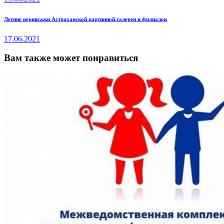
записям
Next
Летние вернисажи Астраханской картинной галереи и филиалов
post:
17.06.2021
Вам также может понравиться