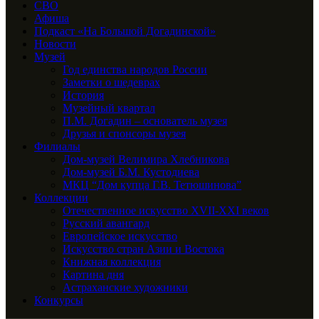
СВО
Афиша
Подкаст «На Большой Догадинской»
Новости
Музей
Год единства народов России
Заметки о шедеврах
История
Музейный квартал
П.М. Догадин – основатель музея
Друзья и спонсоры музея
Филиалы
Дом-музей Велимира Хлебникова
Дом-музей Б.М. Кустодиева
МКЦ “Дом купца Г.В. Тетюшинова”
Коллекции
Отечественное искусство XVII-XXI веков
Русский авангард
Европейское искусство
Искусство стран Азии и Востока
Книжная коллекция
Картина дня
Астраханские художники
Конкурсы