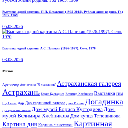
Выставка одной картины. П.П. Оссовский (1925-2015). Рубежи жизни родины. Год
1965. 1969
05.08.2026
Выставка одной картины А.С. Папикян (1926-1997). Село. 1970
03.08.2026
Метки
Астраханская галерея
Арт-вечер
Арт-студия "Я-художник"
Астрахань
Выставка
Борис Кустодиев
ГИМ
Велимир Хлебников
Догадинка
Дар картинной галерее
Дар
Год Семьи
День России
Дом-музей Бориса Кустодиева
Дом-
Догадинские чтения
музей Велимира Хлебникова
Дом купца Тетюшинова
Картинная
Картина дня
Картина с выставки