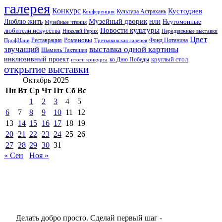
галерея
Конкурс
Кустодиев
Культура Астрахань
Конференция
Музейный дворик
Люблю жить
Неугомонные
НЛИ
Музейные чтения
Новости культуры
любители искусства
Николай Рерих
Передвижные выставки
Цвет
Реставрация
Романовы
Фонд Потанина
ПрофНаив
Третьяковская галерея
звучащий
выставка одной картины
Шамиль Такташев
инклюзивный проект
круглый стол
ко Дню Победы
итоги конкурса
открытие выставки
Октябрь 2025
Пн
Вт
Ср
Чт
Пт
Сб
Вс
1
2
3
4
5
6
7
8
9
10
11
12
13
14
15
16
17
18
19
20
21
22
23
24
25
26
27
28
29
30
31
« Сен
Ноя »
Делать добро просто. Сделай первый шаг -