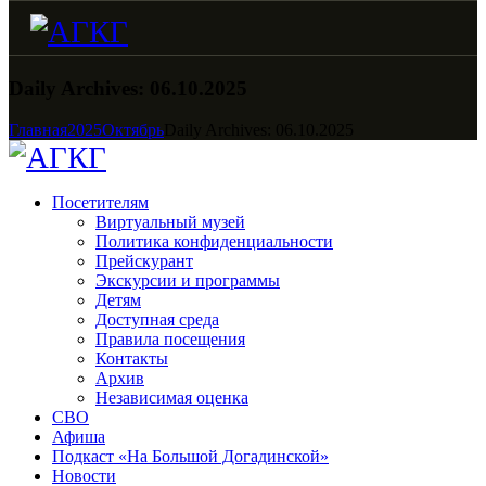
Daily Archives: 06.10.2025
Главная
2025
Октябрь
Daily Archives: 06.10.2025
Посетителям
Виртуальный музей
Политика конфиденциальности
Прейскурант
Экскурсии и программы
Детям
Доступная среда
Правила посещения
Контакты
Архив
Независимая оценка
СВО
Афиша
Подкаст «На Большой Догадинской»
Новости