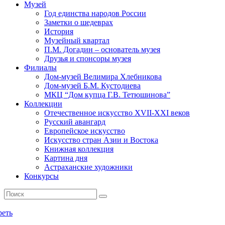
Музей
Год единства народов России
Заметки о шедеврах
История
Музейный квартал
П.М. Догадин – основатель музея
Друзья и спонсоры музея
Филиалы
Дом-музей Велимира Хлебникова
Дом-музей Б.М. Кустодиева
МКЦ “Дом купца Г.В. Тетюшинова”
Коллекции
Отечественное искусство XVII-XXI веков
Русский авангард
Европейское искусство
Искусство стран Азии и Востока
Книжная коллекция
Картина дня
Астраханские художники
Конкурсы
реть