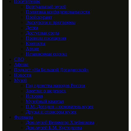
Посетителям
Виртуальный музей
Политика конфиденциальности
Прейскурант
Экскурсии и программы
Детям
Доступная среда
Правила посещения
Контакты
Архив
Независимая оценка
СВО
Афиша
Подкаст «На Большой Догадинской»
Новости
Музей
Год единства народов России
Заметки о шедеврах
История
Музейный квартал
П.М. Догадин – основатель музея
Друзья и спонсоры музея
Филиалы
Дом-музей Велимира Хлебникова
Дом-музей Б.М. Кустодиева