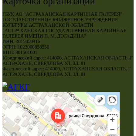
Карточка организации
ГБУК АО "АСТРАХАНСКАЯ КАРТИННАЯ ГАЛЕРЕЯ"
ГОСУДАРСТВЕННОЕ БЮДЖЕТНОЕ УЧРЕЖДЕНИЕ
КУЛЬТУРЫ АСТРАХАНСКОЙ ОБЛАСТИ
"АСТРАХАНСКАЯ ГОСУДАРСТВЕННАЯ КАРТИННАЯ
ГАЛЕРЕЯ ИМЕНИ П. М. ДОГАДИНА"
ИНН: 3015050916
ОГРН: 1023000858550
КПП: 301501001
Юридический адрес: 414000, АСТРАХАНСКАЯ ОБЛАСТЬ, Г
АСТРАХАНЬ, СВЕРДЛОВА УЛ, ЗД. 81
Фактический адрес: 414000, АСТРАХАНСКАЯ ОБЛАСТЬ, Г
АСТРАХАНЬ, СВЕРДЛОВА УЛ, ЗД. 81