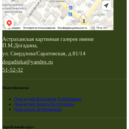
Астраханская картинная галерея имени
П.М.Догадина,
ул. Свердлова/Саратовская, д.81/14
dogadinka@yandex.ru
51-52-32
Наши филиалы
Дом-музей Велимира Хлебникова
Дом-музей Бориса Кустодиева
Дом купца Тетюшинова
Зарубежный отдел