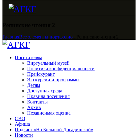
Репинские чтения 2
Главная
Все элементы портфолио
...
Репинские чтения 2
Посетителям
Виртуальный музей
Политика конфиденциальности
Прейскурант
Экскурсии и программы
Детям
Доступная среда
Правила посещения
Контакты
Архив
Независимая оценка
СВО
Афиша
Подкаст «На Большой Догадинской»
Новости