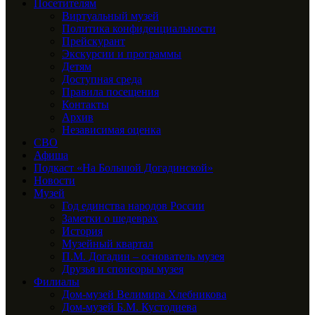
Посетителям
Виртуальный музей
Политика конфиденциальности
Прейскурант
Экскурсии и программы
Детям
Доступная среда
Правила посещения
Контакты
Архив
Независимая оценка
СВО
Афиша
Подкаст «На Большой Догадинской»
Новости
Музей
Год единства народов России
Заметки о шедеврах
История
Музейный квартал
П.М. Догадин – основатель музея
Друзья и спонсоры музея
Филиалы
Дом-музей Велимира Хлебникова
Дом-музей Б.М. Кустодиева