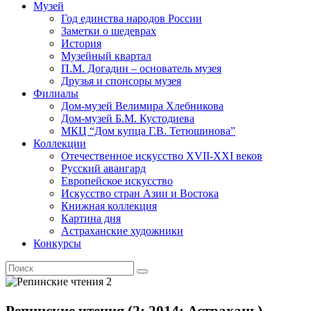
Музей
Год единства народов России
Заметки о шедеврах
История
Музейный квартал
П.М. Догадин – основатель музея
Друзья и спонсоры музея
Филиалы
Дом-музей Велимира Хлебникова
Дом-музей Б.М. Кустодиева
МКЦ “Дом купца Г.В. Тетюшинова”
Коллекции
Отечественное искусство XVII-XXI веков
Русский авангард
Европейское искусство
Искусство стран Азии и Востока
Книжная коллекция
Картина дня
Астраханские художники
Конкурсы
Репинские чтения (2; 2014; Астрахань).