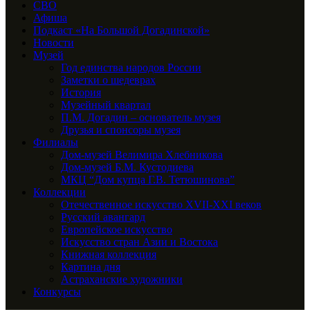
СВО
Афиша
Подкаст «На Большой Догадинской»
Новости
Музей
Год единства народов России
Заметки о шедеврах
История
Музейный квартал
П.М. Догадин – основатель музея
Друзья и спонсоры музея
Филиалы
Дом-музей Велимира Хлебникова
Дом-музей Б.М. Кустодиева
МКЦ “Дом купца Г.В. Тетюшинова”
Коллекции
Отечественное искусство XVII-XXI веков
Русский авангард
Европейское искусство
Искусство стран Азии и Востока
Книжная коллекция
Картина дня
Астраханские художники
Конкурсы