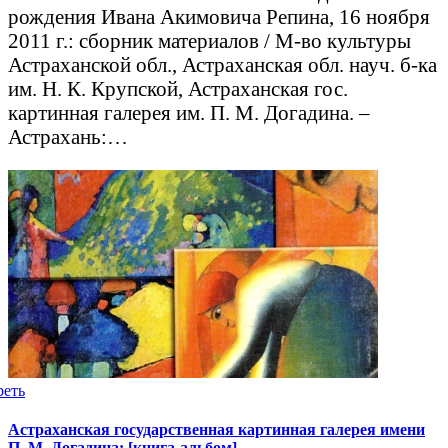
рождения Ивана Акимовича Репина, 16 ноября
2011 г.: сборник материалов / М-во культуры
Астраханской обл., Астраханская обл. науч. б-ка
им. Н. К. Крупской, Астраханская гос.
картинная галерея им. П. М. Догадина. –
Астрахань:…
реть
Астраханская государственная картинная галерея имени
П. М. Догадина: [книга-альбом]