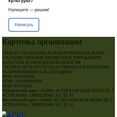
культуры?
Напишите — решим!
Написать
Карточка организации
ГБУК АО "АСТРАХАНСКАЯ КАРТИННАЯ ГАЛЕРЕЯ"
ГОСУДАРСТВЕННОЕ БЮДЖЕТНОЕ УЧРЕЖДЕНИЕ
КУЛЬТУРЫ АСТРАХАНСКОЙ ОБЛАСТИ
"АСТРАХАНСКАЯ ГОСУДАРСТВЕННАЯ КАРТИННАЯ
ГАЛЕРЕЯ ИМЕНИ П. М. ДОГАДИНА"
ИНН: 3015050916
ОГРН: 1023000858550
КПП: 301501001
Юридический адрес: 414000, АСТРАХАНСКАЯ ОБЛАСТЬ, Г
АСТРАХАНЬ, СВЕРДЛОВА УЛ, ЗД. 81
Фактический адрес: 414000, АСТРАХАНСКАЯ ОБЛАСТЬ, Г
АСТРАХАНЬ, СВЕРДЛОВА УЛ, ЗД. 81