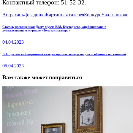
Контактный телефон: 51-52-32.
Астрахань
Догадинка
Картинная галерея
Конкурс
Учат в школе
Навигация
Previous
Статья, посвященная Дому-музею Б.М. Кустодиева, опубликована в
художественном журнале «Золотая палитра»
post:
по
04.04.2023
записям
Next
В Астраханской картинной галерее прошла экскурсия для особенных посетителей
post:
05.04.2023
Вам также может понравиться