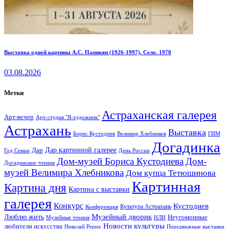
Выставка одной картины А.С. Папикян (1926-1997). Село. 1970
03.08.2026
Метки
Астраханская галерея
Арт-вечер
Арт-студия "Я-художник"
Астрахань
Выставка
Борис Кустодиев
ГИМ
Велимир Хлебников
Догадинка
Дар картинной галерее
Дар
Год Семьи
День России
Дом-музей Бориса Кустодиева
Дом-
Догадинские чтения
музей Велимира Хлебникова
Дом купца Тетюшинова
Картинная
Картина дня
Картина с выставки
галерея
Конкурс
Кустодиев
Культура Астрахань
Конференция
Музейный дворик
Люблю жить
Неугомонные
НЛИ
Музейные чтения
Новости культуры
любители искусства
Николай Рерих
Передвижные выставки