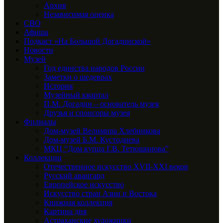
Архив
Независимая оценка
СВО
Афиша
Подкаст «На Большой Догадинской»
Новости
Музей
Год единства народов России
Заметки о шедеврах
История
Музейный квартал
П.М. Догадин – основатель музея
Друзья и спонсоры музея
Филиалы
Дом-музей Велимира Хлебникова
Дом-музей Б.М. Кустодиева
МКЦ “Дом купца Г.В. Тетюшинова”
Коллекции
Отечественное искусство XVII-XXI веков
Русский авангард
Европейское искусство
Искусство стран Азии и Востока
Книжная коллекция
Картина дня
Астраханские художники