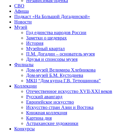
Независимая оценка
СВО
Афиша
Подкаст «На Большой Догадинской»
Новости
Музей
Год единства народов России
Заметки о шедеврах
История
Музейный квартал
П.М. Догадин – основатель музея
Друзья и спонсоры музея
Филиалы
Дом-музей Велимира Хлебникова
Дом-музей Б.М. Кустодиева
МКЦ “Дом купца Г.В. Тетюшинова”
Коллекции
Отечественное искусство XVII-XXI веков
Русский авангард
Европейское искусство
Искусство стран Азии и Востока
Книжная коллекция
Картина дня
Астраханские художники
Конкурсы