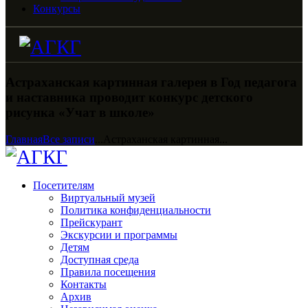
Конкурсы
Астраханская картинная галерея в Год педагога
и наставника проводит конкурс детского
рисунка «Учат в школе»
Главная
Все записи
...
Астраханская картинная...
Посетителям
Виртуальный музей
Политика конфиденциальности
Прейскурант
Экскурсии и программы
Детям
Доступная среда
Правила посещения
Контакты
Архив