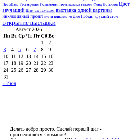
Цвет
Реставрация
Романовы
Фонд Потанина
ПрофНаив
Третьяковская галерея
звучащий
выставка одной картины
Шамиль Такташев
инклюзивный проект
круглый стол
ко Дню Победы
итоги конкурса
открытие выставки
Август 2026
Пн
Вт
Ср
Чт
Пт
Сб
Вс
1
2
3
4
5
6
7
8
9
10
11
12
13
14
15
16
17
18
19
20
21
22
23
24
25
26
27
28
29
30
31
« Июл
Делать добро просто. Сделай первый шаг -
присоединяйся к команде!