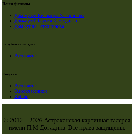
Наши филиалы
Дом-музей Велимира Хлебникова
Дом-музей Бориса Кустодиева
Дом купца Тетюшинова
Зарубежный отдел
Вконтакте
Соцсети
Вконтакте
Одноклассники
Rutube
© 2012 – 2026 Астраханская картинная галерея
имени П.М.Догадина. Все права защищены.