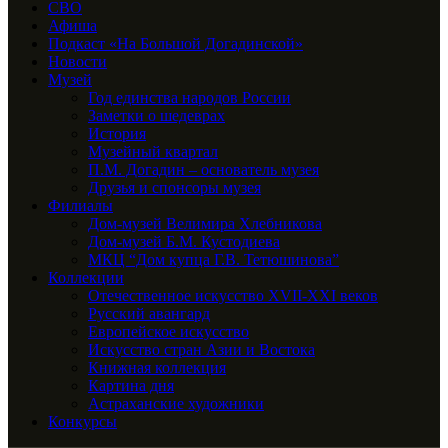
СВО
Афиша
Подкаст «На Большой Догадинской»
Новости
Музей
Год единства народов России
Заметки о шедеврах
История
Музейный квартал
П.М. Догадин – основатель музея
Друзья и спонсоры музея
Филиалы
Дом-музей Велимира Хлебникова
Дом-музей Б.М. Кустодиева
МКЦ “Дом купца Г.В. Тетюшинова”
Коллекции
Отечественное искусство XVII-XXI веков
Русский авангард
Европейское искусство
Искусство стран Азии и Востока
Книжная коллекция
Картина дня
Астраханские художники
Конкурсы