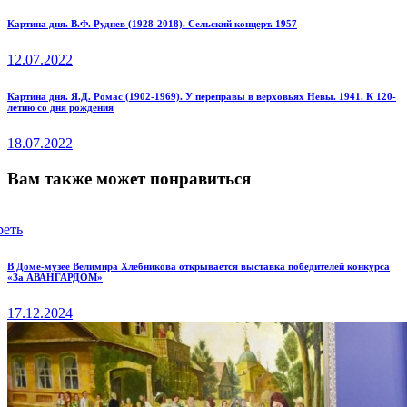
Навигация
Previous
Картина дня. В.Ф. Руднев (1928-2018). Сельский концерт. 1957
post:
по
12.07.2022
записям
Next
Картина дня. Я.Д. Ромас (1902-1969). У переправы в верховьях Невы. 1941. К 120-
летию со дня рождения
post:
18.07.2022
Вам также может понравиться
реть
В Доме-музее Велимира Хлебникова открывается выставка победителей конкурса
«За АВАНГАРДОМ»
17.12.2024