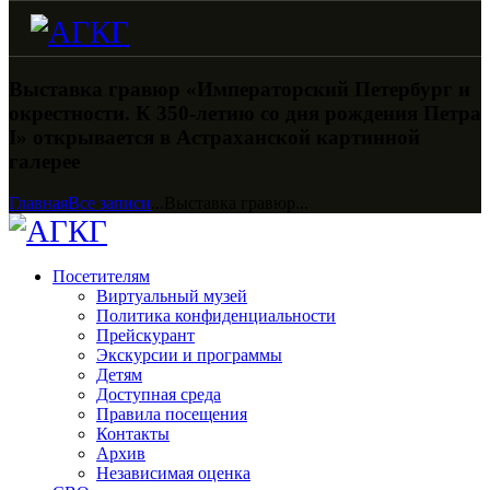
Выставка гравюр «Императорский Петербург и
окрестности. К 350-летию со дня рождения Петра
I» открывается в Астраханской картинной
галерее
Главная
Все записи
...
Выставка гравюр...
Посетителям
Виртуальный музей
Политика конфиденциальности
Прейскурант
Экскурсии и программы
Детям
Доступная среда
Правила посещения
Контакты
Архив
Независимая оценка