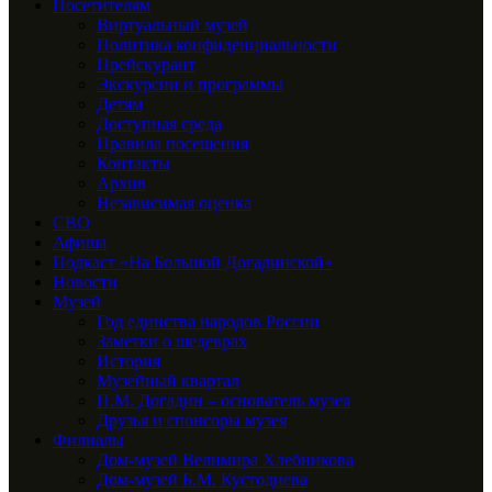
Посетителям
Виртуальный музей
Политика конфиденциальности
Прейскурант
Экскурсии и программы
Детям
Доступная среда
Правила посещения
Контакты
Архив
Независимая оценка
СВО
Афиша
Подкаст «На Большой Догадинской»
Новости
Музей
Год единства народов России
Заметки о шедеврах
История
Музейный квартал
П.М. Догадин – основатель музея
Друзья и спонсоры музея
Филиалы
Дом-музей Велимира Хлебникова
Дом-музей Б.М. Кустодиева