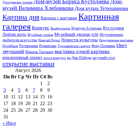
Дом-музей Бориса Кустодиева
Дом-
Догадинские чтения
музей Велимира Хлебникова
Дом купца Тетюшинова
Картинная
Картина дня
Картина с выставки
галерея
Конкурс
Кустодиев
Культура Астрахань
Конференция
Музейный дворик
Люблю жить
Неугомонные
НЛИ
Музейные чтения
Новости культуры
любители искусства
Николай Рерих
Передвижные выставки
Цвет
Реставрация
Романовы
Фонд Потанина
ПрофНаив
Третьяковская галерея
звучащий
выставка одной картины
Шамиль Такташев
инклюзивный проект
круглый стол
ко Дню Победы
итоги конкурса
открытие выставки
Август 2026
Пн
Вт
Ср
Чт
Пт
Сб
Вс
1
2
3
4
5
6
7
8
9
10
11
12
13
14
15
16
17
18
19
20
21
22
23
24
25
26
27
28
29
30
31
« Июл