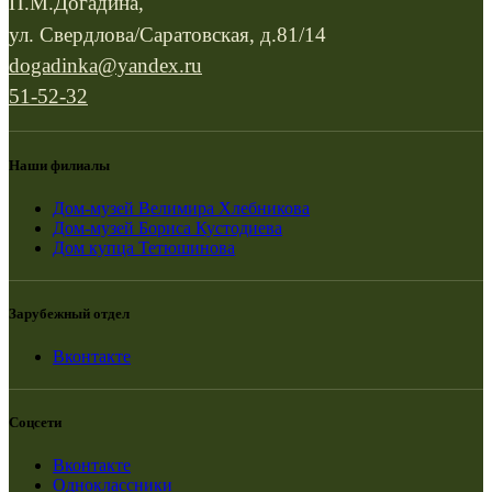
П.М.Догадина,
ул. Свердлова/Саратовская, д.81/14
dogadinka@yandex.ru
51-52-32
Наши филиалы
Дом-музей Велимира Хлебникова
Дом-музей Бориса Кустодиева
Дом купца Тетюшинова
Зарубежный отдел
Вконтакте
Соцсети
Вконтакте
Одноклассники