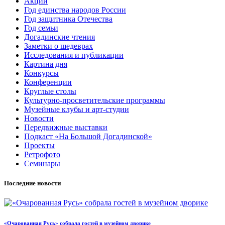
Акции
Год единства народов России
Год защитника Отечества
Год семьи
Догадинские чтения
Заметки о шедеврах
Исследования и публикации
Картина дня
Конкурсы
Конференции
Круглые столы
Культурно-просветительские программы
Музейные клубы и арт-студии
Новости
Передвижные выставки
Подкаст «На Большой Догадинской»
Проекты
Ретрофото
Семинары
Последние новости
«Очарованная Русь» собрала гостей в музейном дворике