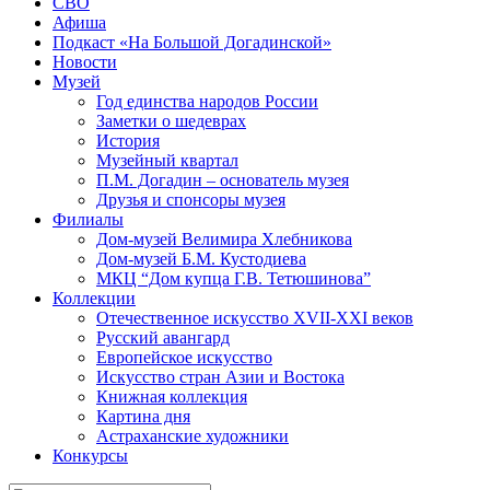
СВО
Афиша
Подкаст «На Большой Догадинской»
Новости
Музей
Год единства народов России
Заметки о шедеврах
История
Музейный квартал
П.М. Догадин – основатель музея
Друзья и спонсоры музея
Филиалы
Дом-музей Велимира Хлебникова
Дом-музей Б.М. Кустодиева
МКЦ “Дом купца Г.В. Тетюшинова”
Коллекции
Отечественное искусство XVII-XXI веков
Русский авангард
Европейское искусство
Искусство стран Азии и Востока
Книжная коллекция
Картина дня
Астраханские художники
Конкурсы