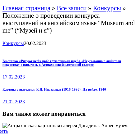
Главная страница
»
Все записи
»
Конкурсы
»
Положение о проведении конкурса
выступлений на английском языке “Museum and
me” (“Музей и я”)
Конкурсы
20.02.2023
Навигация
Previous
Выставка «Рисуют все!» работ участников клуба «Неугомонные любители
искусства» открылась в Астраханской картинной галерее
post:
по
17.02.2023
записям
Next
Картина с выставки. К.Д. Иноземцев (1916-1996). На рейде. 1940
post:
21.02.2023
Вам также может понравиться
реть