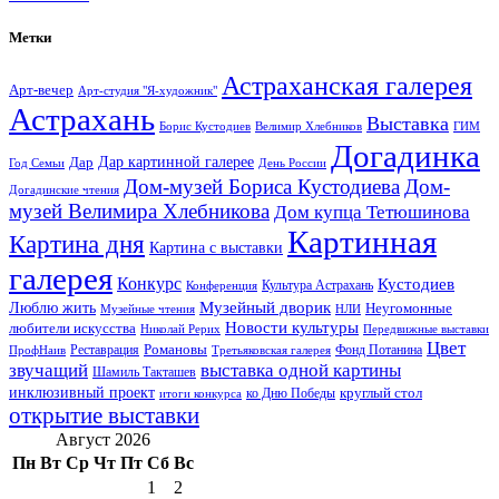
Метки
Астраханская галерея
Арт-вечер
Арт-студия "Я-художник"
Астрахань
Выставка
Борис Кустодиев
ГИМ
Велимир Хлебников
Догадинка
Дар картинной галерее
Дар
Год Семьи
День России
Дом-музей Бориса Кустодиева
Дом-
Догадинские чтения
музей Велимира Хлебникова
Дом купца Тетюшинова
Картинная
Картина дня
Картина с выставки
галерея
Конкурс
Кустодиев
Культура Астрахань
Конференция
Музейный дворик
Люблю жить
Неугомонные
НЛИ
Музейные чтения
Новости культуры
любители искусства
Николай Рерих
Передвижные выставки
Цвет
Реставрация
Романовы
Фонд Потанина
ПрофНаив
Третьяковская галерея
звучащий
выставка одной картины
Шамиль Такташев
инклюзивный проект
круглый стол
ко Дню Победы
итоги конкурса
открытие выставки
Август 2026
Пн
Вт
Ср
Чт
Пт
Сб
Вс
1
2