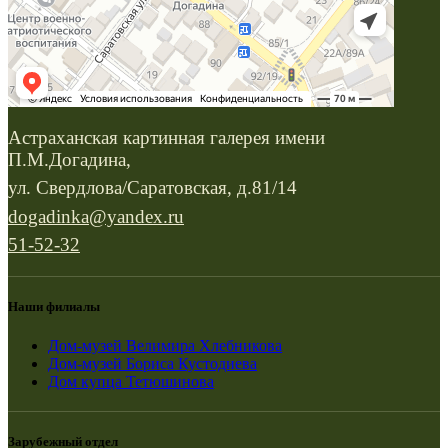
Астраханская картинная галерея имени
П.М.Догадина,
ул. Свердлова/Саратовская, д.81/14
dogadinka@yandex.ru
51-52-32
Наши филиалы
Дом-музей Велимира Хлебникова
Дом-музей Бориса Кустодиева
Дом купца Тетюшинова
Зарубежный отдел