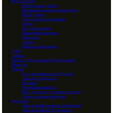
Посетителям
Виртуальный музей
Политика конфиденциальности
Прейскурант
Экскурсии и программы
Детям
Доступная среда
Правила посещения
Контакты
Архив
Независимая оценка
СВО
Афиша
Подкаст «На Большой Догадинской»
Новости
Музей
Год единства народов России
Заметки о шедеврах
История
Музейный квартал
П.М. Догадин – основатель музея
Друзья и спонсоры музея
Филиалы
Дом-музей Велимира Хлебникова
Дом-музей Б.М. Кустодиева