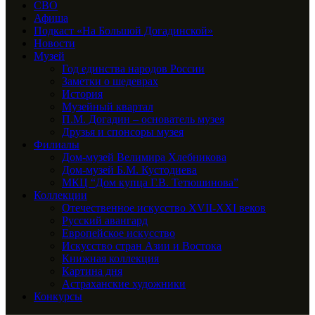
СВО
Афиша
Подкаст «На Большой Догадинской»
Новости
Музей
Год единства народов России
Заметки о шедеврах
История
Музейный квартал
П.М. Догадин – основатель музея
Друзья и спонсоры музея
Филиалы
Дом-музей Велимира Хлебникова
Дом-музей Б.М. Кустодиева
МКЦ “Дом купца Г.В. Тетюшинова”
Коллекции
Отечественное искусство XVII-XXI веков
Русский авангард
Европейское искусство
Искусство стран Азии и Востока
Книжная коллекция
Картина дня
Астраханские художники
Конкурсы