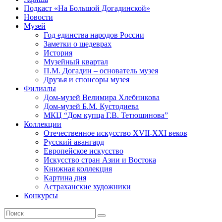
Подкаст «На Большой Догадинской»
Новости
Музей
Год единства народов России
Заметки о шедеврах
История
Музейный квартал
П.М. Догадин – основатель музея
Друзья и спонсоры музея
Филиалы
Дом-музей Велимира Хлебникова
Дом-музей Б.М. Кустодиева
МКЦ “Дом купца Г.В. Тетюшинова”
Коллекции
Отечественное искусство XVII-XXI веков
Русский авангард
Европейское искусство
Искусство стран Азии и Востока
Книжная коллекция
Картина дня
Астраханские художники
Конкурсы