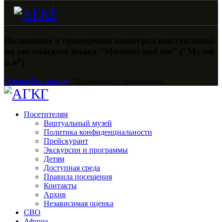
Положение о проведении конкурса выступлений
на английском языке “Museum and me” (“Музей
и я”)
Главная
Все записи
...
Положение о проведении...
Посетителям
Виртуальный музей
Политика конфиденциальности
Прейскурант
Экскурсии и программы
Детям
Доступная среда
Правила посещения
Контакты
Архив
Независимая оценка
СВО
Афиша