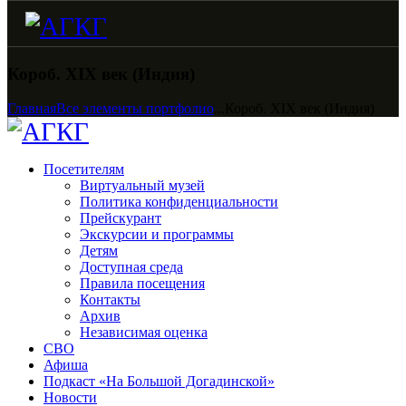
Короб. XIX век (Индия)
Главная
Все элементы портфолио
...
Короб. XIX век (Индия)
Посетителям
Виртуальный музей
Политика конфиденциальности
Прейскурант
Экскурсии и программы
Детям
Доступная среда
Правила посещения
Контакты
Архив
Независимая оценка
СВО
Афиша
Подкаст «На Большой Догадинской»
Новости