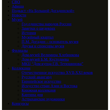
СВО
Афиша
Подкаст «На Большой Догадинской»
Новости
Музей
Год единства народов России
Заметки о шедеврах
История
Музейный квартал
П.М. Догадин – основатель музея
Друзья и спонсоры музея
Филиалы
Дом-музей Велимира Хлебникова
Дом-музей Б.М. Кустодиева
МКЦ “Дом купца Г.В. Тетюшинова”
Коллекции
Отечественное искусство XVII-XXI веков
Русский авангард
Европейское искусство
Искусство стран Азии и Востока
Книжная коллекция
Картина дня
Астраханские художники
Конкурсы