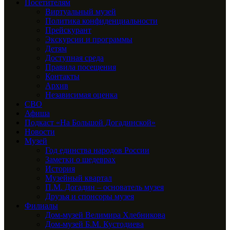
Посетителям
Виртуальный музей
Политика конфиденциальности
Прейскурант
Экскурсии и программы
Детям
Доступная среда
Правила посещения
Контакты
Архив
Независимая оценка
СВО
Афиша
Подкаст «На Большой Догадинской»
Новости
Музей
Год единства народов России
Заметки о шедеврах
История
Музейный квартал
П.М. Догадин – основатель музея
Друзья и спонсоры музея
Филиалы
Дом-музей Велимира Хлебникова
Дом-музей Б.М. Кустодиева