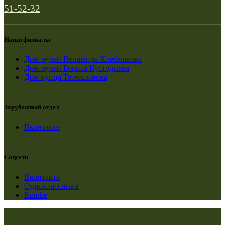
51-52-32
Наши филиалы
Дом-музей Велимира Хлебникова
Дом-музей Бориса Кустодиева
Дом купца Тетюшинова
Зарубежный отдел
Вконтакте
Соцсети
Вконтакте
Одноклассники
Rutube