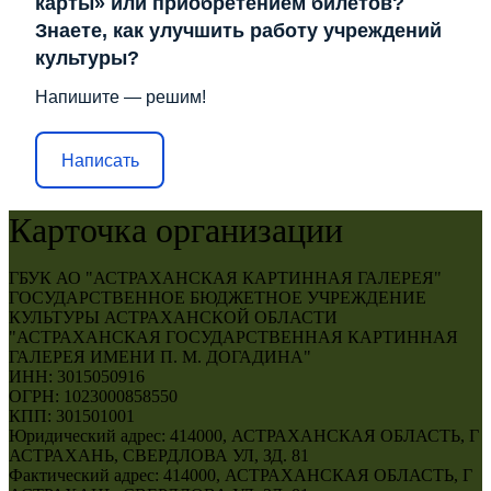
карты» или приобретением билетов?
Знаете, как улучшить работу учреждений
культуры?
Напишите — решим!
Написать
Карточка организации
ГБУК АО "АСТРАХАНСКАЯ КАРТИННАЯ ГАЛЕРЕЯ"
ГОСУДАРСТВЕННОЕ БЮДЖЕТНОЕ УЧРЕЖДЕНИЕ
КУЛЬТУРЫ АСТРАХАНСКОЙ ОБЛАСТИ
"АСТРАХАНСКАЯ ГОСУДАРСТВЕННАЯ КАРТИННАЯ
ГАЛЕРЕЯ ИМЕНИ П. М. ДОГАДИНА"
ИНН: 3015050916
ОГРН: 1023000858550
КПП: 301501001
Юридический адрес: 414000, АСТРАХАНСКАЯ ОБЛАСТЬ, Г
АСТРАХАНЬ, СВЕРДЛОВА УЛ, ЗД. 81
Фактический адрес: 414000, АСТРАХАНСКАЯ ОБЛАСТЬ, Г