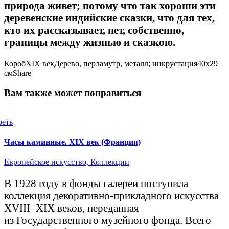
природа живет; потому что так хороши эти
деревенские индийские сказки, что для тех,
кто их рассказывает, нет, собственно,
границы между жизнью и сказкою.
Короб
XIX век
Дерево, перламутр, металл; инкрустация
40x29
см
Share
Вам также может понравиться
реть
Часы каминные. XIX век (Франция)
Европейское искусство,
Коллекции
В 1928 году в фонды галереи поступила
коллекция декоративно-прикладного искусства
XVIII–XIX веков, переданная
из Государственного музейного фонда. Всего