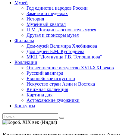
Музей
Год единства народов России
Заметки о шедеврах
История
Музейный квартал
П.М. Догадин – основатель музея
Друзья и спонсоры музея
Филиалы
Дом-музей Велимира Хлебникова
Дом-музей Б.М. Кустодиева
МКЦ “Дом купца Г.В. Тетюшинова”
Коллекции
Отечественное искусство XVII-XXI веков
Русский авангард
Европейское искусство
Искусство стран Азии и Востока
Книжная коллекция
Картина дня
Астраханские художники
Конкурсы
Коллекция предметов искусства стран Азии